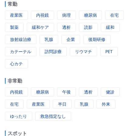
常勤
産業医
内視鏡
病理
糖尿病
在宅
製薬
緩和ケア
透析
読影
緩和
放射線治療
乳腺
企業
後期研修
カテーテル
訪問診療
リウマチ
PET
心カテ
非常勤
内視鏡
糖尿病
午後
透析
健診
在宅
産業医
半日
乳腺
外来
ゆったり
救急指定なし
スポット