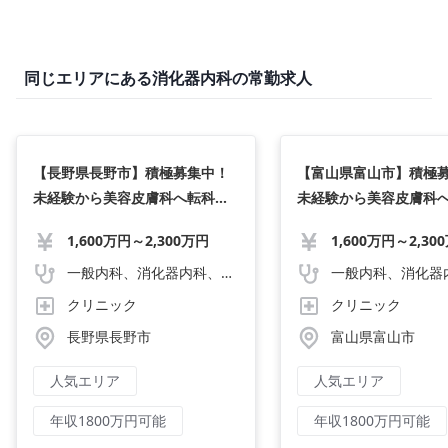
同じエリアにある消化器内科の常勤求人
【長野県長野市】積極募集中！
【富山県富山市】積極
未経験から美容皮膚科へ転科希
未経験から美容皮膚科
望歓迎/業界No.1の指導体制／年
望歓迎/業界No.1の指
1,600万円～2,300万円
1,600万円～2,30
収2,000万円〜/週4日勤務可/40
収2,000万円〜/週4日勤
代までの先生活躍中
代までの先生活躍中
一般内科、消化器内科、循環器内科、呼吸器内科、血液内科、心療内科、脳神経内科、内分泌内科、老人内科、一般外科、消化器外科、心臓外科、呼吸器外科、脳神経外科、整形外科、形成外科、リハビリテーション科、小児科、産婦人科、婦人科、精神科、眼科、耳鼻咽喉科、皮膚科、泌尿器科、放射線科、人工透析、麻酔科、美容外科、人間ドック・検診、その他
クリニック
クリニック
長野県長野市
富山県富山市
人気エリア
人気エリア
年収1800万円可能
年収1800万円可能