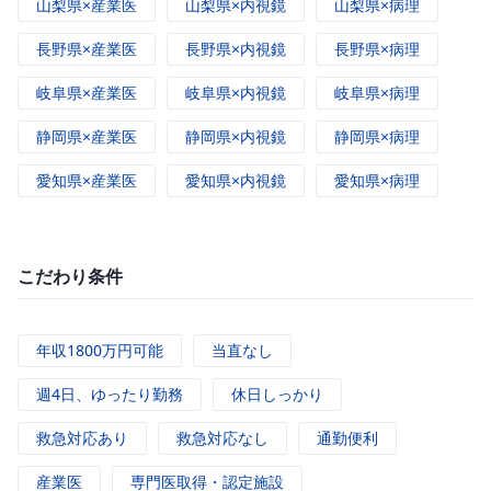
山梨県×産業医
山梨県×内視鏡
山梨県×病理
長野県×産業医
長野県×内視鏡
長野県×病理
岐阜県×産業医
岐阜県×内視鏡
岐阜県×病理
静岡県×産業医
静岡県×内視鏡
静岡県×病理
愛知県×産業医
愛知県×内視鏡
愛知県×病理
こだわり条件
年収1800万円可能
当直なし
週4日、ゆったり勤務
休日しっかり
救急対応あり
救急対応なし
通勤便利
産業医
専門医取得・認定施設