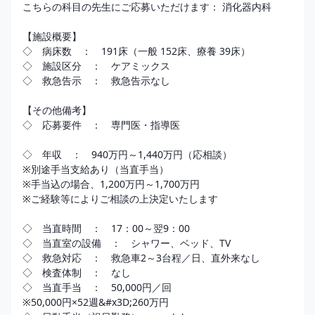
こちらの科目の先生にご応募いただけます： 消化器内科

【施設概要】

◇　病床数　：　191床（一般 152床、療養 39床）

◇　施設区分　：　ケアミックス 

◇　救急告示　：　救急告示なし

【その他備考】

◇　応募要件　：　専門医・指導医

◇　年収　：　940万円～1,440万円（応相談）

※別途手当支給あり（当直手当）

※手当込の場合、1,200万円～1,700万円

※ご経験等によりご相談の上決定いたします

◇　当直時間　：　17：00～翌9：00

◇　当直室の設備　：　シャワー、ベッド、TV

◇　救急対応　：　救急車2～3台程／日、直外来なし

◇　検査体制　：　なし

◇　当直手当　：　50,000円／回

※50,000円×52週&#x3D;260万円
