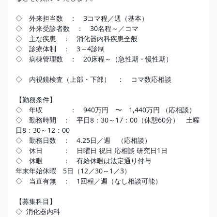
◇　外来担当数　：　3コマ程／週（基本） 

◇　外来受診者数　：　30名程～／コマ 

◇　主な疾患　：　消化器内科疾患全般 

◇　診療体制　：　3～4診制 

◇　病棟管理数　：　20床程～（急性期・慢性期）

◇　内視鏡検査（上部・下部）　：　コマ数応相談

【勤務条件】

◇　年収　　　　：　940万円　〜　1,440万円 （応相談） 

◇　勤務時間　：　平日8：30～17：00（休憩60分）　土曜
日8：30～12：00

◇　勤務日数　：　4.25日／週　（応相談）

◇　休日　　　：　日曜日 祝日 応相談 研究日1日

◇　休暇　　　：　有給休暇は法定通り付与 

年末年始休暇　5日（12／30～1／3）

◇　当直有無　：　1回程／週（なし相談可能）

【募集科目】

◇  消化器内科
