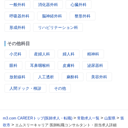
一般外科
消化器外科
心臓外科
呼吸器外科
脳神経外科
整形外科
形成外科
リハビリテーション科
その他科目
小児科
産婦人科
婦人科
精神科
眼科
耳鼻咽喉科
皮膚科
泌尿器科
放射線科
人工透析
麻酔科
美容外科
人間ドック・検診
その他
>
>
>
m3.com CAREERトップ(医師求人・転職)
常勤求人一覧
山梨県
笛
>
吹市
エムスリーキャリア 医師転職コンサルタント・担当求人詳細