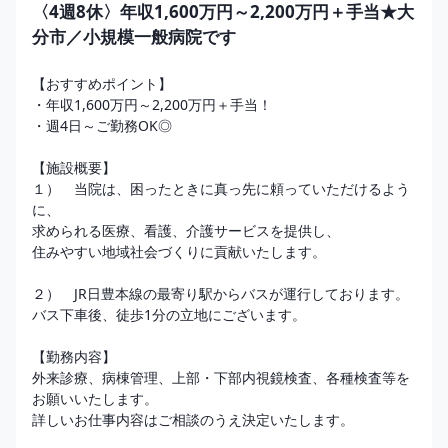
〈4週8休〉年収1,600万円～2,200万円＋手当★大
分市／小規模一般病院です
【おすすめポイント】

・年収1,600万円～2,200万円＋手当！

・週4日～ご勤務OK◎

【施設概要】

１）　当院は、困ったときに真っ先に頼っていただけるよう
に、

求められる医療、看護、介護サービスを提供し、

住みやすい地域社会づくりに貢献いたします。

２）　JR日豊本線の最寄り駅からバスが運行しております。

バス下車後、徒歩1分の立地にございます。

【勤務内容】

外来診療、病棟管理、上部・下部内視鏡検査、各種検査等を
お願いいたします。

詳しいお仕事内容はご相談のうえ決定いたします。
