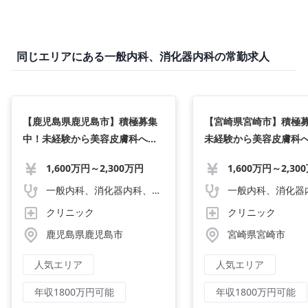
同じエリアにある一般内科、消化器内科の常勤求人
【鹿児島県鹿児島市】積極募集
【宮崎県宮崎市】積極
中！未経験から美容皮膚科へ転
未経験から美容皮膚科
科希望歓迎/業界No.1の指導体制
望歓迎/業界No.1の指
1,600万円～2,300万円
1,600万円～2,30
／年収2,000万円〜/週4日勤務
収2,000万円〜/週4日勤
可/40代までの先生活躍中
代までの先生活躍中
一般内科、消化器内科、循環器内科、呼吸器内科、血液内科、心療内科、脳神経内科、内分泌内科、老人内科、一般外科、消化器外科、心臓外科、呼吸器外科、脳神経外科、整形外科、形成外科、リハビリテーション科、小児科、産婦人科、婦人科、精神科、眼科、耳鼻咽喉科、皮膚科、泌尿器科、放射線科、人工透析、麻酔科、美容外科、人間ドック・検診、その他
クリニック
クリニック
鹿児島県鹿児島市
宮崎県宮崎市
人気エリア
人気エリア
年収1800万円可能
年収1800万円可能