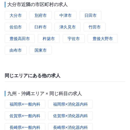
大分市近隣の市区町村の求人
大分市
別府市
中津市
日田市
佐伯市
臼杵市
津久見市
竹田市
豊後高田市
杵築市
宇佐市
豊後大野市
由布市
国東市
同じエリアにある他の求人
九州・沖縄エリア × 同じ科目の求人
福岡県×一般内科
福岡県×消化器内科
佐賀県×一般内科
佐賀県×消化器内科
長崎県×一般内科
長崎県×消化器内科