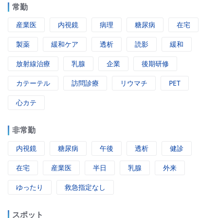
常勤
産業医
内視鏡
病理
糖尿病
在宅
製薬
緩和ケア
透析
読影
緩和
放射線治療
乳腺
企業
後期研修
カテーテル
訪問診療
リウマチ
PET
心カテ
非常勤
内視鏡
糖尿病
午後
透析
健診
在宅
産業医
半日
乳腺
外来
ゆったり
救急指定なし
スポット