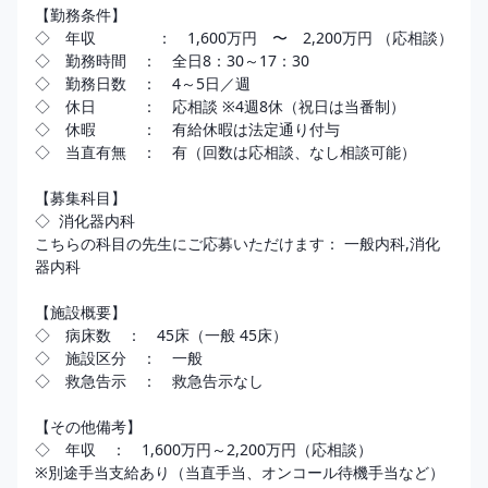
【勤務条件】

◇　年収　　　　：　1,600万円　〜　2,200万円 （応相談） 

◇　勤務時間　：　全日8：30～17：30

◇　勤務日数　：　4～5日／週

◇　休日　　　：　応相談 ※4週8休（祝日は当番制）

◇　休暇　　　：　有給休暇は法定通り付与

◇　当直有無　：　有（回数は応相談、なし相談可能）

【募集科目】

◇  消化器内科

こちらの科目の先生にご応募いただけます： 一般内科,消化
器内科

【施設概要】

◇　病床数　：　45床（一般 45床）

◇　施設区分　：　一般 

◇　救急告示　：　救急告示なし

【その他備考】

◇　年収　：　1,600万円～2,200万円（応相談）

※別途手当支給あり（当直手当、オンコール待機手当など）
