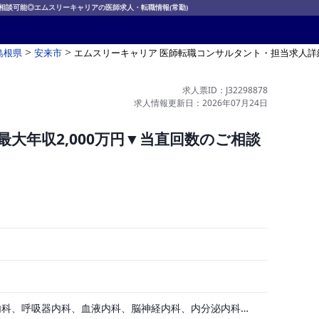
ご相談可能◎エムスリーキャリアの医師求人・転職情報(常勤)
>
>
島根県
安来市
エムスリーキャリア 医師転職コンサルタント・担当求人詳
求人票ID：J32298878
求人情報更新日：2026年07月24日
大年収2,000万円▼当直回数のご相談
一般内科、消化器内科、循環器内科、呼吸器内科、血液内科、脳神経内科、内分泌内科、老人内科、一般外科、消化器外科、その他