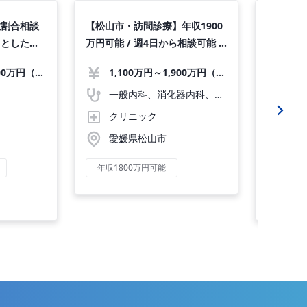
数割合相談
【松山市・訪問診療】年収1900
【広島市
りとした勤
万円可能 / 週4日から相談可能 /
不問 / 
福利厚生充実◎
ご相談く
1,300万円～1,500万円（応相談）
1,100万円～1,900万円（応相談）
1,
一般内科、消化器内科、循環器内科、呼吸器内科、血液内科、心療内科、脳神経内科、内分泌内科、老人内科
クリニック
一
愛媛県松山市
広
年収1800万円可能
地方／
60歳