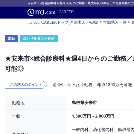
★安来市×総合診療科★週4日からのご勤務／最大年収2,000万円▼当直回数の
CAREER
>
>
m3.com CAREERトップ(医師求人・転職)
常勤求人一覧
常勤
コンサルタント紹介
★安来市×総合診療科★週4日からのご勤務／最
可能◎
週4日、ゆったり勤務
年収1800万円可能
この求人のポイント
島根県安来市
勤務地
1,500万円～2,000万円
年収