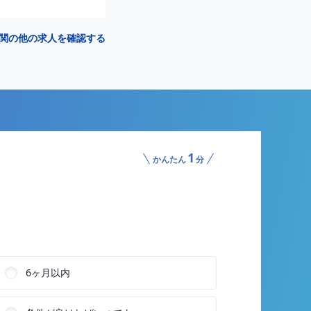
関の他の求人を確認する
1
かんたん
分
6ヶ月以内