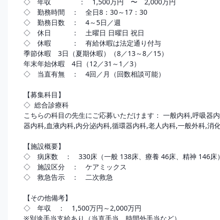
◇　年収　　　　：　1,500万円　〜　2,000万円  

◇　勤務時間　：　全日8：30～17：30

◇　勤務日数　：　4～5日／週

◇　休日　　　：　土曜日 日曜日 祝日

◇　休暇　　　：　有給休暇は法定通り付与 

季節休暇　3日（夏期休暇）（8／13～8／15） 

年末年始休暇　4日（12／31～1／3）

◇　当直有無　：　4回／月（回数相談可能）

【募集科目】

◇  総合診療科

こちらの科目の先生にご応募いただけます： 一般内科,呼吸器内
器内科,血液内科,内分泌内科,循環器内科,老人内科,一般外科,消化器外
【施設概要】

◇　病床数　：　330床（一般 138床、療養 46床、精神 146床）
◇　施設区分　：　ケアミックス 

◇　救急告示　：　二次救急

【その他備考】

◇　年収　：　1,500万円～2,000万円

※別途手当支給あり（当直手当、時間外手当など）
