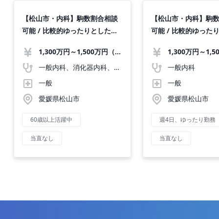
【松山市・内科】駒数割合相談
【松山市・内科】駒
可能 / 比較的ゆったりとした勤
可能 / 比較的ゆった
務 / 福利厚生充実◎
務 / 福利厚生充実◎
1,300万円～1,500万円（応相談）
一般内科、消化器内科、循環器内科、呼吸器内科、血液内科、心療内科、脳神経内科、内分泌内科、老人内科
一般内科
一般
一般
愛媛県松山市
愛媛県松山市
60歳以上活躍中
週4日、ゆったり勤務
当直なし
当直なし