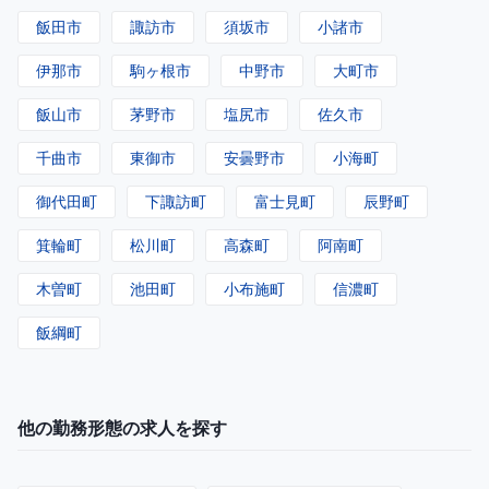
飯田市
諏訪市
須坂市
小諸市
伊那市
駒ヶ根市
中野市
大町市
飯山市
茅野市
塩尻市
佐久市
千曲市
東御市
安曇野市
小海町
御代田町
下諏訪町
富士見町
辰野町
箕輪町
松川町
高森町
阿南町
木曽町
池田町
小布施町
信濃町
飯綱町
他の勤務形態の求人を探す