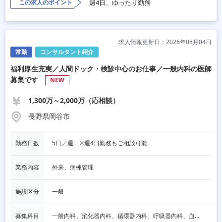
この求人のポイント
週4日、ゆったり勤務
求人情報更新日：2026年08月04日
常勤
コンサルタント紹介
福利厚生充実／人間ドック・検診中心のお仕事／一般内科の医師
募集です
NEW
1,300万～2,000万（応相談）
長野県岡谷市
勤務日数
5日／週　※週4日勤務もご相談可能
業務内容
外来、病棟管理
施設区分
一般
募集科目
一般内科、消化器内科、循環器内科、呼吸器内科、血液内科、脳神経内科、内分泌内科、老人内科、その他