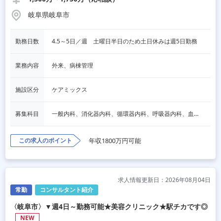
岐阜県岐阜市
勤務日数
4.5～5日／週　土曜日半日のため土日休みは週5日勤務
業務内容
外来、病棟管理
施設区分
ケアミックス
募集科目
一般内科、消化器内科、循環器内科、呼吸器内科、血液内科、脳神経内科、内分泌内科、老人内科、その他
この求人のポイント
年収1800万円可能
求人情報更新日：2026年08月04日
常勤
コンサルタント紹介
〈岐阜市〉▼週4日～勤務可能★美容クリニック★駅チカです◎
NEW