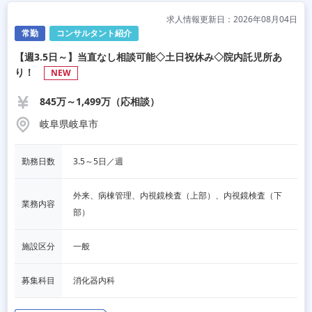
求人情報更新日：2026年08月04日
常勤
コンサルタント紹介
【週3.5日～】当直なし相談可能◇土日祝休み◇院内託児所あ
り！
NEW
845万～1,499万（応相談）
岐阜県岐阜市
勤務日数
3.5～5日／週
外来、病棟管理、内視鏡検査（上部）、内視鏡検査（下
業務内容
部）
施設区分
一般
募集科目
消化器内科