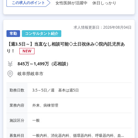
この求人のポイント
女性医師が活躍中
休日しっかり
求人情報更新日：2026年08月04日
常勤
コンサルタント紹介
【週3.5日～】当直なし相談可能◇土日祝休み◇院内託児所あ
り！
NEW
845万～1,499万（応相談）
岐阜県岐阜市
勤務日数
3.5～5日／週　基本は週5日
業務内容
外来、病棟管理
施設区分
一般
募集科目
一般内科、消化器内科、循環器内科、呼吸器内科、血液内科、脳神経内科、内分泌内科、老人内科、一般外科、消化器外科、その他