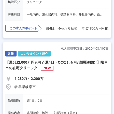
施設区分
クリニック
募集科目
一般内科、消化器内科、循環器内科、呼吸器内科、血液内科、脳神経内科、内分泌内科、老人内科、その他
この求人のポイント
週4日、ゆったり勤務
年収1800万円可能
求人情報更新日：2026年08月07日
常勤
コンサルタント紹介
【週5日2,000万円も可☆週4日・OCなしも可/訪問診療Dr】岐阜
市の在宅クリニック
NEW
1,280万～2,200万
岐阜県岐阜市
勤務日数
週4日、5日
業務内容
訪問診療（施設）、訪問診療（居宅）