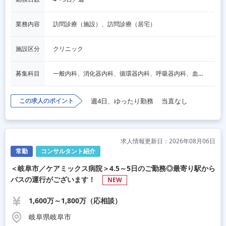
業務内容
訪問診療（施設）、訪問診療（居宅）
施設区分
クリニック
募集科目
一般内科、消化器内科、循環器内科、呼吸器内科、血液内科、脳神経内科、内分泌内科、老人内科、一般外科、消化器外科、その他
この求人のポイント
週4日、ゆったり勤務
当直なし
求人情報更新日：2026年08月06日
常勤
コンサルタント紹介
＜岐阜市／ケアミックス病院＞4.5～5日のご勤務◎最寄り駅から
バスの運行がございます！
NEW
1,600万～1,800万（応相談）
岐阜県岐阜市