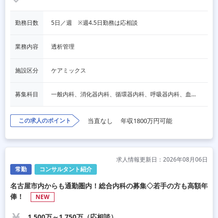
勤務日数
5日／週　※週4.5日勤務は応相談
業務内容
透析管理
施設区分
ケアミックス
募集科目
一般内科、消化器内科、循環器内科、呼吸器内科、血液内科、脳神経内科、内分泌内科、老人内科、一般外科、消化器外科、泌尿器科、人工透析、その他
この求人のポイント
当直なし
年収1800万円可能
求人情報更新日：2026年08月06日
常勤
コンサルタント紹介
名古屋市内からも通勤圏内！総合内科の募集◇若手の方も高額年
俸！
NEW
1,500万～1,750万（応相談）