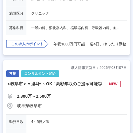
施設区分
クリニック
募集科目
一般内科、消化器内科、循環器内科、呼吸器内科、血液内科、脳神経内科、内分泌内科、老人内科、一般外科、消化器外科、心臓外科、呼吸器外科、脳神経外科、リハビリテーション科、泌尿器科、その他
この求人のポイント
年収1800万円可能
週4日、ゆったり勤務
求人情報更新日：2026年08月07日
常勤
コンサルタント紹介
＜岐阜市＞▼週4日～OK！高額年収のご提示可能◎
NEW
2,300万～2,500万
岐阜県岐阜市
勤務日数
4～5日／週