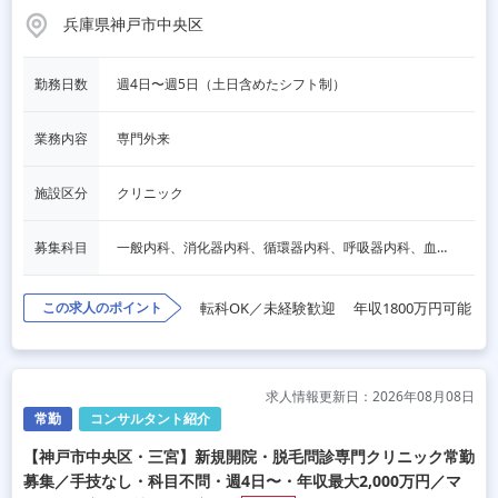
兵庫県神戸市中央区
勤務日数
週4日〜週5日（土日含めたシフト制）
業務内容
専門外来
施設区分
クリニック
募集科目
一般内科、消化器内科、循環器内科、呼吸器内科、血液内科、心療内科、脳神経内科、内分泌内科、老人内科、一般外科、消化器外科、心臓外科、呼吸器外科、脳神経外科、整形外科、形成外科、リハビリテーション科、小児科、産婦人科、婦人科、精神科、眼科、耳鼻咽喉科、皮膚科、泌尿器科、放射線科、人工透析、麻酔科、美容外科、人間ドック・検診、その他
この求人のポイント
転科OK／未経験歓迎
年収1800万円可能
求人情報更新日：2026年08月08日
常勤
コンサルタント紹介
【神戸市中央区・三宮】新規開院・脱毛問診専門クリニック常勤
募集／手技なし・科目不問・週4日〜・年収最大2,000万円／マ