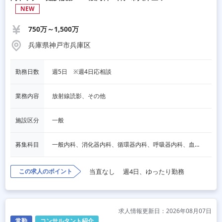
NEW
750万～1,500万
兵庫県神戸市兵庫区
勤務日数
週5日　※週4日応相談
業務内容
放射線読影、その他
施設区分
一般
募集科目
一般内科、消化器内科、循環器内科、呼吸器内科、血液内科、脳神経内科、内分泌内科、人間ドック・検診
この求人のポイント
当直なし
週4日、ゆったり勤務
求人情報更新日：2026年08月07日
常勤
コンサルタント紹介