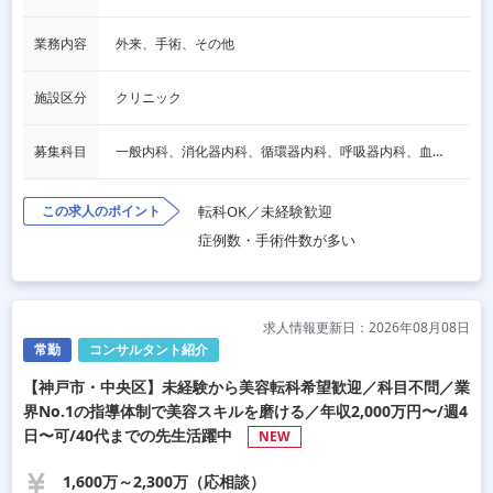
業務内容
外来、手術、その他
施設区分
クリニック
募集科目
一般内科、消化器内科、循環器内科、呼吸器内科、血液内科、心療内科、脳神経内科、内分泌内科、老人内科、一般外科、消化器外科、心臓外科、呼吸器外科、脳神経外科、整形外科、形成外科、リハビリテーション科、小児科、産婦人科、婦人科、精神科、眼科、耳鼻咽喉科、皮膚科、泌尿器科、放射線科、人工透析、麻酔科、美容外科、人間ドック・検診、その他
この求人のポイント
転科OK／未経験歓迎
症例数・手術件数が多い
求人情報更新日：2026年08月08日
常勤
コンサルタント紹介
【神戸市・中央区】未経験から美容転科希望歓迎／科目不問／業
界No.1の指導体制で美容スキルを磨ける／年収2,000万円〜/週4
日〜可/40代までの先生活躍中
NEW
1,600万～2,300万（応相談）