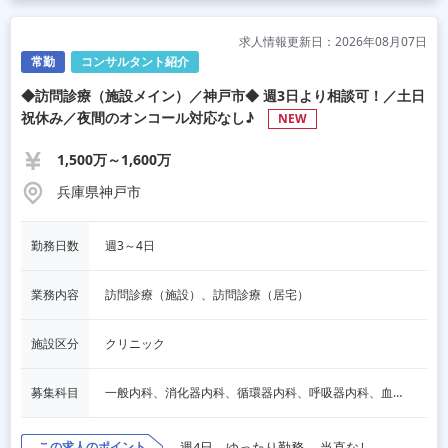
求人情報更新日：2026年08月07日
常勤
コンサルタント紹介
◆訪問診療（施設メイン）／神戸市◆ 週3日より相談可！／土日
祝休み／夜間のオンコール対応なし♪
NEW
1,500万～1,600万
兵庫県神戸市
勤務日数
週3～4日
業務内容
訪問診療（施設）、訪問診療（居宅）
施設区分
クリニック
募集科目
一般内科、消化器内科、循環器内科、呼吸器内科、血液内科、脳神経内科、内分泌内科、老人内科
この求人のポイント
週4日、ゆったり勤務
当直なし