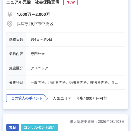
ニュアル完備・社会保険完備
NEW
1,600万～2,000万
兵庫県神戸市中央区
勤務日数
週4日～週5日
業務内容
専門外来
施設区分
クリニック
募集科目
一般内科、消化器内科、循環器内科、呼吸器内科、血液内科、心療内科、脳神経内科、内分泌内科、老人内科、一般外科、消化器外科、心臓外科、呼吸器外科、脳神経外科、整形外科、形成外科、リハビリテーション科、小児科、産婦人科、婦人科、精神科、眼科、耳鼻咽喉科、皮膚科、泌尿器科、放射線科、人工透析、麻酔科、美容外科、人間ドック・検診、その他
この求人のポイント
人気エリア
年収1800万円可能
求人情報更新日：2026年08月08日
常勤
コンサルタント紹介