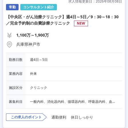
求人情報更新日：2026年08月08日
常勤
コンサルタント紹介
【中央区・がん治療クリニック】週4日～5日／9：30～18：30
／完全予約制の自費診療クリニック
NEW
1,100万～1,900万
兵庫県神戸市
勤務日数
週4日～5日
業務内容
外来
施設区分
クリニック
募集科目
一般内科、消化器内科、循環器内科、呼吸器内科、血液内科、心療内科、脳神経内科、内分泌内科、老人内科、一般外科、消化器外科、心臓外科、呼吸器外科、脳神経外科、整形外科、形成外科、リハビリテーション科、小児科、産婦人科、婦人科、精神科、眼科、耳鼻咽喉科、皮膚科、泌尿器科、放射線科、人工透析、麻酔科、美容外科、人間ドック・検診、その他
この求人のポイント
通勤便利
休日しっかり