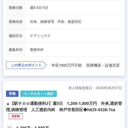
勤務日数
週4.5日‐5日
業務内容
外来、病棟管理、手術、救急対応
施設区分
ケアミックス
募集科目
整形外科
この求人のポイント
年収1800万円可能
医療機器・設備充実
求人情報更新日：2026年08月07日
常勤
コンサルタント紹介
▲【駅チカ☆通勤便利♪】週5日 1,200-1,800万円 外来,透析管
理,病棟管理 人工透析内科 神戸市長田区◆h625-0326-7sa
NEW
1,200万～1,800万