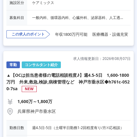
施設区分
ケアミックス
募集科目
一般内科、循環器内科、心臓外科、泌尿器科、人工透析、その他
この求人のポイント
年収1800万円可能
医療機器・設備充実
求人情報更新日：2026年08月07日
常勤
コンサルタント紹介
▲【OCは担当患者様の電話相談程度♪】週4.5‐5日 1,600-1800
万円 外来,救急,検診,病棟管理など 神戸市垂水区◆h761c-052
0-7sa
NEW
1,600万～1,800万
兵庫県神戸市垂水区
勤務日数
週4.5日‐5日（土曜半日勤務1-2回程度有り/月※応相談）