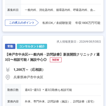
募集科目
一般内科、消化器内科、循環器内科、呼吸器内科、血液内科、心療内科、脳神経内科、内分泌内科、老人内科、一般外科、消化器外科、心臓外科、呼吸器外科、脳神経外科、整形外科、形成外科、リハビリテーション科、小児科、産婦人科、婦人科、精神科、眼科、耳鼻咽喉科、皮膚科、泌尿器科、放射線科、人工透析、麻酔科、美容外科、人間ドック・検診、その他
この求人のポイント
転科OK／未経験歓迎
年収1800万円可能
求人情報更新日：2026年08月08日
常勤
コンサルタント紹介
【神戸市中央区×一般内科・訪問診療】新規開院クリニック / 週
3日〜相談可能 / 施設中心◎
NEW
1,200万～（応相談）
兵庫県神戸市中央区
勤務日数
週4日~週5日 ＊週3日勤務も相談可能
業務内容
外来、専門外来、訪問診療（施設）、訪問診療（居宅）