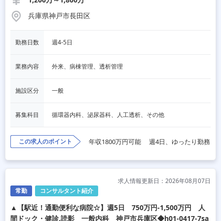
兵庫県神戸市長田区
勤務日数
週4-5日
業務内容
外来、病棟管理、透析管理
施設区分
一般
募集科目
循環器内科、泌尿器科、人工透析、その他
この求人のポイント
年収1800万円可能
週4日、ゆったり勤務
求人情報更新日：2026年08月07日
常勤
コンサルタント紹介
▲【駅近！通勤便利な病院☆】週5日 750万円-1,500万円 人
間ドック・健診,読影 一般内科 神戸市兵庫区◆h01-0417-7sa