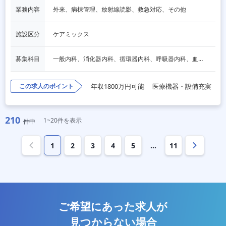
業務内容
外来、病棟管理、放射線読影、救急対応、その他
施設区分
ケアミックス
募集科目
一般内科、消化器内科、循環器内科、呼吸器内科、血液内科、脳神経内科、内分泌内科
この求人のポイント
年収1800万円可能
医療機器・設備充実
210
1~20件を表示
件中
1
2
3
4
5
…
11
ご希望にあった求人が
見つからない場合