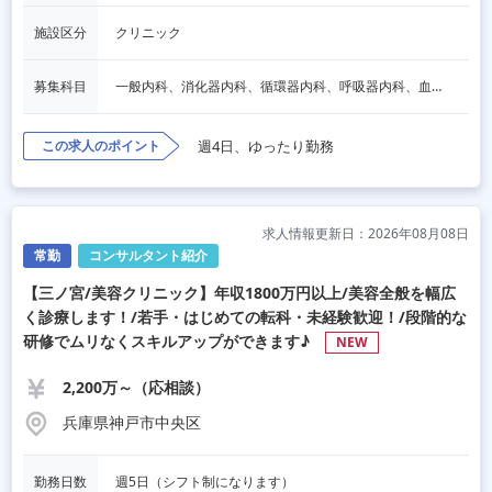
施設区分
クリニック
募集科目
一般内科、消化器内科、循環器内科、呼吸器内科、血液内科、心療内科、脳神経内科、内分泌内科、老人内科、一般外科、消化器外科、心臓外科、呼吸器外科、脳神経外科、整形外科、形成外科、リハビリテーション科、小児科、産婦人科、婦人科、精神科、眼科、耳鼻咽喉科、皮膚科、泌尿器科、放射線科、人工透析、麻酔科、美容外科、人間ドック・検診、その他
この求人のポイント
週4日、ゆったり勤務
求人情報更新日：2026年08月08日
常勤
コンサルタント紹介
【三ノ宮/美容クリニック】年収1800万円以上/美容全般を幅広
く診療します！/若手・はじめての転科・未経験歓迎！/段階的な
研修でムリなくスキルアップができます♪
NEW
2,200万～（応相談）
兵庫県神戸市中央区
勤務日数
週5日（シフト制になります）