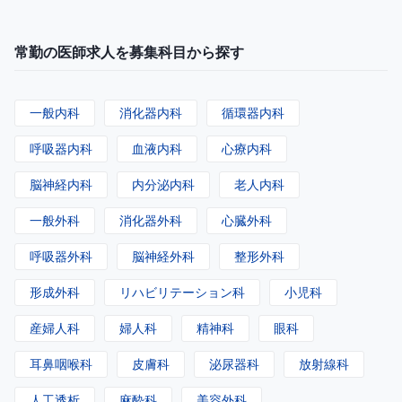
常勤の医師求人を募集科目から探す
一般内科
消化器内科
循環器内科
呼吸器内科
血液内科
心療内科
脳神経内科
内分泌内科
老人内科
一般外科
消化器外科
心臓外科
呼吸器外科
脳神経外科
整形外科
形成外科
リハビリテーション科
小児科
産婦人科
婦人科
精神科
眼科
耳鼻咽喉科
皮膚科
泌尿器科
放射線科
人工透析
麻酔科
美容外科