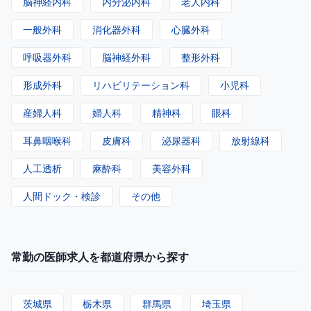
脳神経内科
内分泌内科
老人内科
一般外科
消化器外科
心臓外科
呼吸器外科
脳神経外科
整形外科
形成外科
リハビリテーション科
小児科
産婦人科
婦人科
精神科
眼科
耳鼻咽喉科
皮膚科
泌尿器科
放射線科
人工透析
麻酔科
美容外科
人間ドック・検診
その他
常勤の医師求人を都道府県から探す
茨城県
栃木県
群馬県
埼玉県