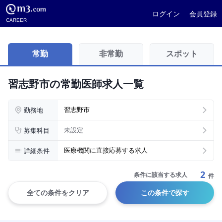
ログイン
会員登録
CAREER
常勤
非常勤
スポット
習志野市の常勤医師求人一覧
勤務地
習志野市
募集科目
未設定
詳細条件
医療機関に直接応募する求人
2
条件に該当する求人
件
全ての条件をクリア
この条件で探す