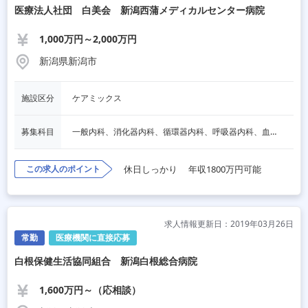
医療法人社団 白美会 新潟西蒲メディカルセンター病院
1,000万円～2,000万円
新潟県新潟市
施設区分
ケアミックス
募集科目
一般内科、消化器内科、循環器内科、呼吸器内科、血液内科、脳神経内科、内分泌内科、老人内科、一般外科、消化器外科、心臓外科、呼吸器外科、脳神経外科、整形外科、形成外科、リハビリテーション科、小児科、産婦人科、婦人科、精神科、眼科、耳鼻咽喉科、皮膚科、泌尿器科、放射線科、人工透析、麻酔科、美容外科、人間ドック・検診、その他
この求人のポイント
休日しっかり
年収1800万円可能
求人情報更新日：2019年03月26日
常勤
医療機関に直接応募
白根保健生活協同組合 新潟白根総合病院
1,600万円～（応相談）