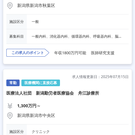
新潟県新潟市秋葉区
施設区分
一般
募集科目
一般内科、消化器内科、循環器内科、呼吸器内科、脳神経内科、内分泌内科、消化器外科、整形外科、小児科、婦人科、皮膚科、泌尿器科、放射線科、麻酔科
この求人のポイント
年収1800万円可能
医師研究支援
求人情報更新日：2025年07月15日
常勤
医療機関に直接応募
医療法人社団 新潟勤労者医療協会 舟江診療所
1,300万円～
新潟県新潟市中央区
施設区分
クリニック