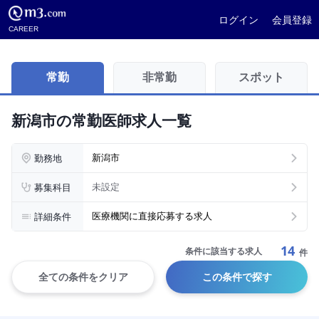
ログイン
会員登録
CAREER
常勤
非常勤
スポット
新潟市の常勤医師求人一覧
勤務地
新潟市
募集科目
未設定
詳細条件
医療機関に直接応募する求人
14
条件に該当する求人
件
全ての条件をクリア
この条件で探す