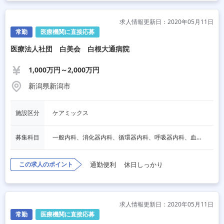
求人情報更新日：2020年05月11日
常勤
医療機関に直接応募
医療法人社団 白美会 白根大通病院
1,000万円～2,000万円
新潟県新潟市
施設区分
ケアミックス
募集科目
一般内科、消化器内科、循環器内科、呼吸器内科、血液内科、心療内科、脳神経内科、内分泌内科、老人内科、一般外科、消化器外科、心臓外科、呼吸器外科、脳神経外科、整形外科、形成外科、リハビリテーション科、小児科、産婦人科、婦人科、精神科、眼科、耳鼻咽喉科、皮膚科、泌尿器科、放射線科、人工透析、麻酔科、美容外科、人間ドック・検診、その他
この求人のポイント
通勤便利
休日しっかり
求人情報更新日：2020年05月11日
常勤
医療機関に直接応募