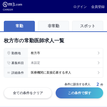
ログイン
会員登録
CAREER
常勤
非常勤
スポット
枚方市の常勤医師求人一覧
勤務地
枚方市
募集科目
未設定
詳細条件
医療機関に直接応募する求人
2
条件に該当する求人
件
全ての条件をクリア
この条件で探す