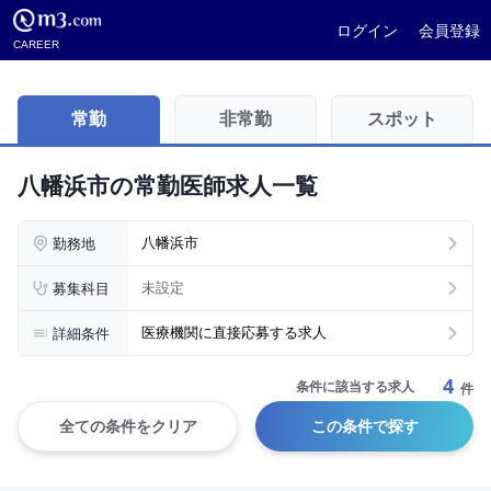
ログイン
会員登録
CAREER
常勤
非常勤
スポット
八幡浜市の常勤医師求人一覧
勤務地
八幡浜市
募集科目
未設定
詳細条件
医療機関に直接応募する求人
4
条件に該当する求人
件
全ての条件をクリア
この条件で探す