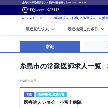
糸島市の常勤医師求人・医師転職情報ならm3.com CAREER
CAREER
>
m3.com CAREERトップ(医師求人・転職)
常勤求人一覧(病
最近見た求人
最近検索した条件
常勤
糸島市の常勤医師求人一覧
1~2件を表示
常勤
医療機関に直接応募
医療法人 八春会 小富士病院