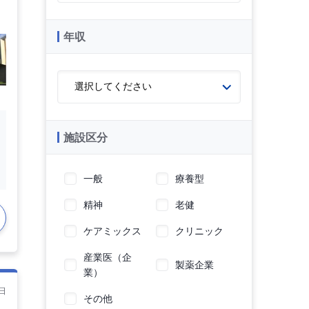
年収
施設区分
一般
療養型
精神
老健
ケアミックス
クリニック
産業医（企
製薬企業
業）
日
その他