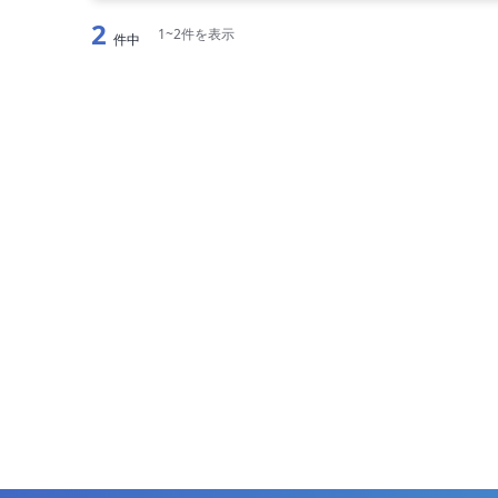
2
1~2件を表示
件中