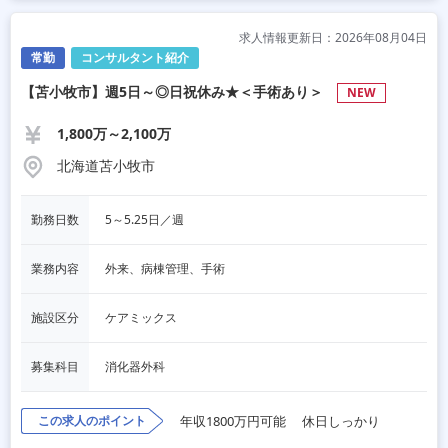
求人情報更新日：2026年08月04日
常勤
コンサルタント紹介
【苫小牧市】週5日～◎日祝休み★＜手術あり＞
NEW
1,800万～2,100万
北海道苫小牧市
勤務日数
5～5.25日／週
業務内容
外来、病棟管理、手術
施設区分
ケアミックス
募集科目
消化器外科
この求人のポイント
年収1800万円可能
休日しっかり