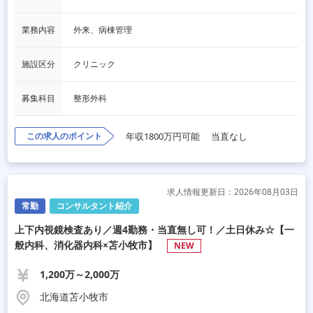
業務内容
外来、病棟管理
施設区分
クリニック
募集科目
整形外科
この求人のポイント
年収1800万円可能
当直なし
求人情報更新日：2026年08月03日
常勤
コンサルタント紹介
上下内視鏡検査あり／週4勤務・当直無し可！／土日休み☆【一
般内科、消化器内科×苫小牧市】
NEW
1,200万～2,000万
北海道苫小牧市