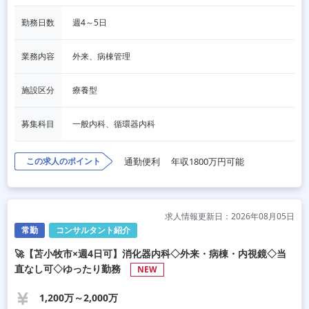
勤務日数
週4～5日
業務内容
外来、病棟管理
施設区分
療養型
募集科目
一般内科、循環器内科
この求人のポイント
通勤便利
年収1800万円可能
求人情報更新日：2026年08月05日
常勤
コンサルタント紹介
🚀【苫小牧市×週4日可】消化器内科◇外来・病棟・内視鏡◇当
直なし可◇ゆったり勤務
NEW
1,200万～2,000万