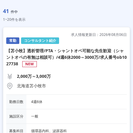
41
件中
1~20件を表示
求人情報更新日：2026年08月06日
常勤
コンサルタント紹介
【苫小牧】透析管理/PTA・シャントオペ可能な先生歓迎（シャ
ントオペの有無は相談可）/4週6休2000～3000万/求人番号ob10
27738
NEW
2,000万～3,000万
北海道苫小牧市
勤務日数
4週6休
施設区分
一般
募集科目
循環器内科、泌尿器科