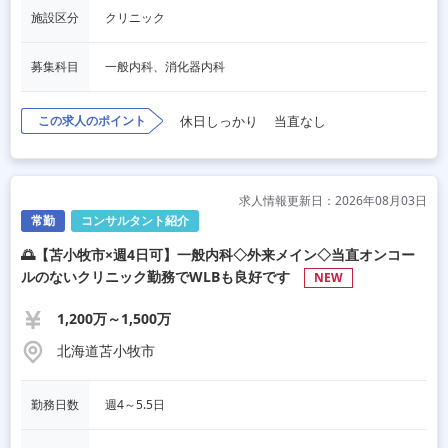
施設区分
クリニック
募集科目
一般内科、消化器内科
この求人のポイント
休日しっかり
当直なし
求人情報更新日：2026年08月03日
常勤
コンサルタント紹介
🌅【苫小牧市×週4日可】一般内科◇外来メイン◇当直オンコー
ルのないクリニック勤務でWLBも良好です
NEW
1,200万～1,500万
北海道苫小牧市
勤務日数
週4～5.5日