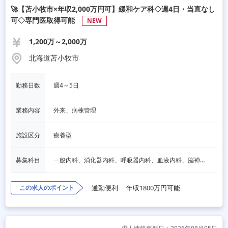
🚀【苫小牧市×年収2,000万円可】緩和ケア科◇週4日・当直なし
可◇専門医取得可能
NEW
1,200万～2,000万
北海道苫小牧市
勤務日数
週4～5日
業務内容
外来、病棟管理
施設区分
療養型
募集科目
一般内科、消化器内科、呼吸器内科、血液内科、脳神経内科、老人内科、一般外科、消化器外科、呼吸器外科、脳神経外科、婦人科、泌尿器科、麻酔科
この求人のポイント
通勤便利
年収1800万円可能