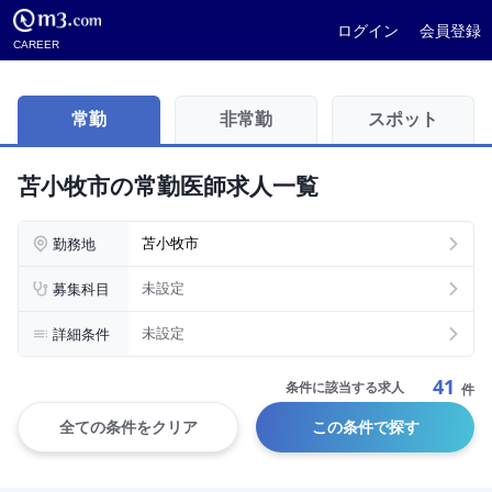
ログイン
会員登録
CAREER
常勤
非常勤
スポット
苫小牧市の常勤医師求人一覧
勤務地
苫小牧市
募集科目
未設定
詳細条件
未設定
41
条件に該当する求人
件
全ての条件をクリア
この条件で探す