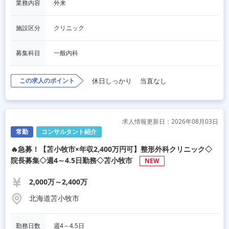
業務内容
外来
施設区分
クリニック
募集科目
一般内科
この求人のポイント
休日しっかり
当直なし
求人情報更新日：2026年08月03日
常勤
コンサルタント紹介
🔥急募！【苫小牧市×年収2,400万円可】整形外科クリニック◇
院長募集◇週4～4.5日勤務◇苫小牧市
NEW
2,000万～2,400万
北海道苫小牧市
勤務日数
週4～4.5日