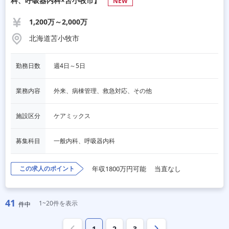
科、呼吸器内科×苫小牧市】
NEW
1,200万～2,000万
北海道苫小牧市
勤務日数
週4日～5日
業務内容
外来、病棟管理、救急対応、その他
施設区分
ケアミックス
募集科目
一般内科、呼吸器内科
この求人のポイント
年収1800万円可能
当直なし
41
1~20件を表示
件中
1
2
3