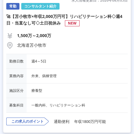
求人情報更新日：2026年08月05日
常勤
コンサルタント紹介
🚀【苫小牧市×年収2,000万円可】リハビリテーション科◇週4
日・当直なし可◇土日祝休み
NEW
1,500万～2,000万
北海道苫小牧市
勤務日数
週4～5日
業務内容
外来、病棟管理
施設区分
療養型
募集科目
一般内科、リハビリテーション科
この求人のポイント
通勤便利
年収1800万円可能