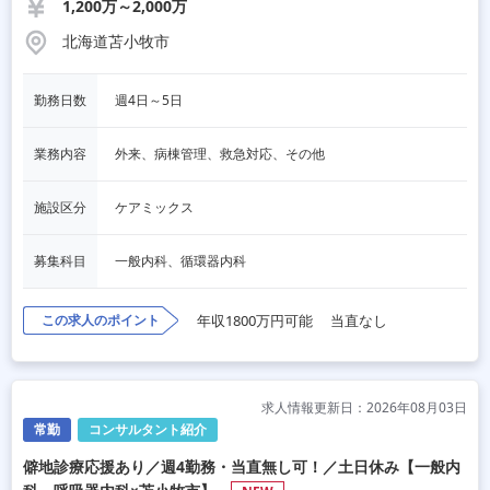
1,200万～2,000万
北海道苫小牧市
勤務日数
週4日～5日
業務内容
外来、病棟管理、救急対応、その他
施設区分
ケアミックス
募集科目
一般内科、循環器内科
この求人のポイント
年収1800万円可能
当直なし
求人情報更新日：2026年08月03日
常勤
コンサルタント紹介
僻地診療応援あり／週4勤務・当直無し可！／土日休み【一般内