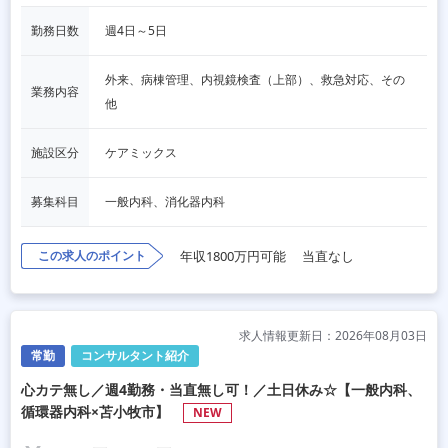
勤務日数
週4日～5日
外来、病棟管理、内視鏡検査（上部）、救急対応、その
業務内容
他
施設区分
ケアミックス
募集科目
一般内科、消化器内科
この求人のポイント
年収1800万円可能
当直なし
求人情報更新日：2026年08月03日
常勤
コンサルタント紹介
心カテ無し／週4勤務・当直無し可！／土日休み☆【一般内科、
循環器内科×苫小牧市】
NEW