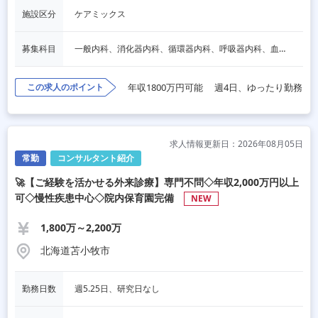
施設区分
ケアミックス
募集科目
一般内科、消化器内科、循環器内科、呼吸器内科、血液内科、脳神経内科、内分泌内科、老人内科、その他
この求人のポイント
年収1800万円可能
週4日、ゆったり勤務
求人情報更新日：2026年08月05日
常勤
コンサルタント紹介
🚀【ご経験を活かせる外来診療】専門不問◇年収2,000万円以上
可◇慢性疾患中心◇院内保育園完備
NEW
1,800万～2,200万
北海道苫小牧市
勤務日数
週5.25日、研究日なし