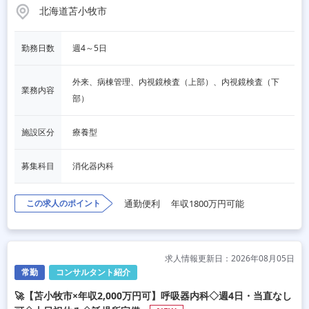
北海道苫小牧市
勤務日数
週4～5日
外来、病棟管理、内視鏡検査（上部）、内視鏡検査（下
業務内容
部）
施設区分
療養型
募集科目
消化器内科
この求人のポイント
通勤便利
年収1800万円可能
求人情報更新日：2026年08月05日
常勤
コンサルタント紹介
🚀【苫小牧市×年収2,000万円可】呼吸器内科◇週4日・当直なし