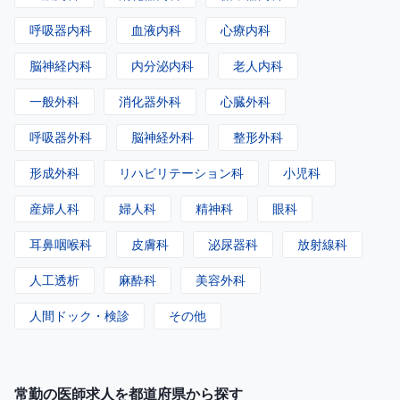
呼吸器内科
血液内科
心療内科
脳神経内科
内分泌内科
老人内科
一般外科
消化器外科
心臓外科
呼吸器外科
脳神経外科
整形外科
形成外科
リハビリテーション科
小児科
産婦人科
婦人科
精神科
眼科
耳鼻咽喉科
皮膚科
泌尿器科
放射線科
人工透析
麻酔科
美容外科
人間ドック・検診
その他
常勤の医師求人を都道府県から探す