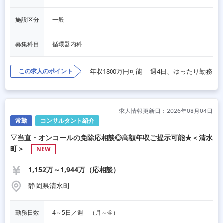
施設区分
一般
募集科目
循環器内科
この求人のポイント
年収1800万円可能
週4日、ゆったり勤務
求人情報更新日：2026年08月04日
常勤
コンサルタント紹介
▽当直・オンコールの免除応相談◎高額年収ご提示可能★＜清水
町＞
NEW
1,152万～1,944万（応相談）
静岡県清水町
勤務日数
4～5日／週　（月～金）