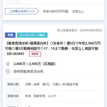
この求人のポイント
年収1800万円可能
当直なし
求人情報更新日：2026年08月06日
常勤
コンサルタント紹介
【駿東郡清水町/循環器内科】◇好条件！週5日で年収2,500万円
可能◇週3日勤務相談可◇17：15まで勤務・当直なし相談可能
《ID:38360》
NEW
2,000万～2,500万（応相談）
静岡県駿東郡清水町
勤務日数
月曜～金曜　週5日　※週3～4日相談可能
業務内容
外来、病棟管理、心カテ