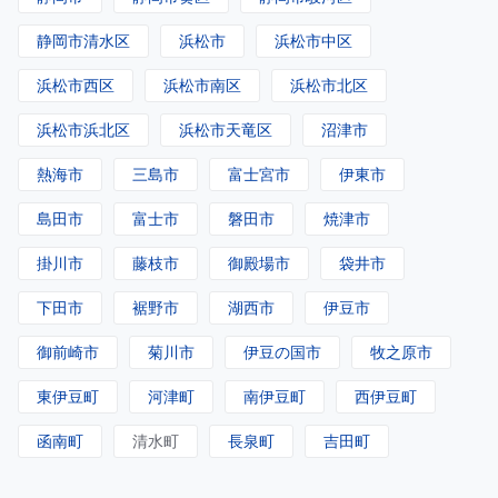
静岡市清水区
浜松市
浜松市中区
浜松市西区
浜松市南区
浜松市北区
浜松市浜北区
浜松市天竜区
沼津市
熱海市
三島市
富士宮市
伊東市
島田市
富士市
磐田市
焼津市
掛川市
藤枝市
御殿場市
袋井市
下田市
裾野市
湖西市
伊豆市
御前崎市
菊川市
伊豆の国市
牧之原市
東伊豆町
河津町
南伊豆町
西伊豆町
函南町
清水町
長泉町
吉田町