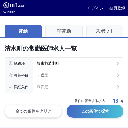
ログイン
会員登録
CAREER
常勤
非常勤
スポット
清水町の常勤医師求人一覧
勤務地
駿東郡清水町
募集科目
未設定
詳細条件
未設定
13
条件に該当する求人
件
全ての条件をクリア
この条件で探す