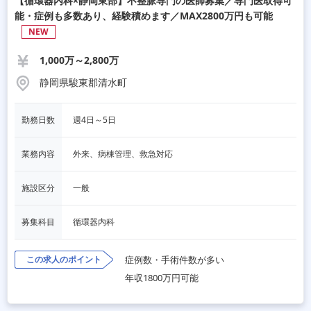
【循環器内科×静岡東部】不整脈専門の医師募集／専門医取得可
能・症例も多数あり、経験積めます／MAX2800万円も可能
NEW
1,000万～2,800万
静岡県駿東郡清水町
勤務日数
週4日～5日
業務内容
外来、病棟管理、救急対応
施設区分
一般
募集科目
循環器内科
この求人のポイント
症例数・手術件数が多い
年収1800万円可能