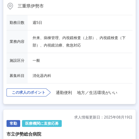
三重県伊勢市
勤務日数
週5日
外来、病棟管理、内視鏡検査（上部）、内視鏡検査（下
業務内容
部）、内視鏡治療、救急対応
施設区分
一般
募集科目
消化器内科
この求人のポイント
通勤便利
地方／生活環境がいい
求人情報更新日：2025年08月19日
常勤
医療機関に直接応募
市立伊勢総合病院