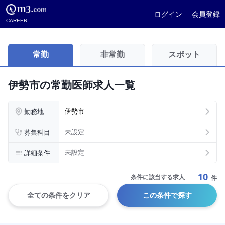
ログイン
会員登録
CAREER
常勤
非常勤
スポット
伊勢市の常勤医師求人一覧
勤務地
伊勢市
募集科目
未設定
詳細条件
未設定
10
条件に該当する求人
件
全ての条件をクリア
この条件で探す