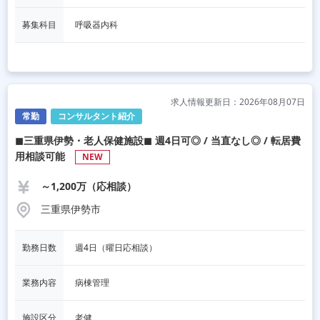
募集科目
呼吸器内科
求人情報更新日：2026年08月07日
常勤
コンサルタント紹介
◼︎三重県伊勢・老人保健施設◼︎ 週4日可◎ / 当直なし◎ / 転居費
用相談可能
NEW
～1,200万（応相談）
三重県伊勢市
勤務日数
週4日（曜日応相談）
業務内容
病棟管理
施設区分
老健