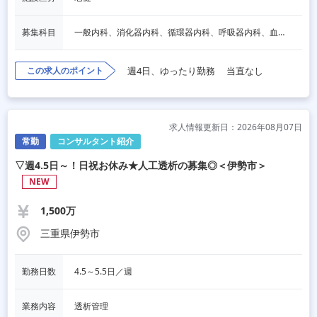
募集科目
一般内科、消化器内科、循環器内科、呼吸器内科、血液内科、心療内科、脳神経内科、内分泌内科、老人内科、一般外科、消化器外科、心臓外科、呼吸器外科、脳神経外科、整形外科、形成外科、リハビリテーション科、小児科、産婦人科、婦人科、精神科、眼科、耳鼻咽喉科、皮膚科、泌尿器科、放射線科、人工透析、麻酔科、美容外科、人間ドック・検診、その他
この求人のポイント
週4日、ゆったり勤務
当直なし
求人情報更新日：2026年08月07日
常勤
コンサルタント紹介
▽週4.5日～！日祝お休み★人工透析の募集◎＜伊勢市＞
NEW
1,500万
三重県伊勢市
勤務日数
4.5～5.5日／週
業務内容
透析管理