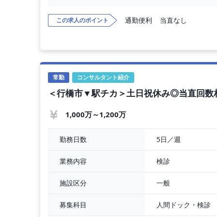
す。特に、救急医療への貢献を重視し、断らない救
携を強化することで、地域医療の継続的な発展を目
通勤便利
当直なし
この求人のポイント
------------勤務条件----------
常勤
コンサルタント紹介
＜行橋市▼駅チカ＞土日祝休み◎当直回数
1,000万～1,200万
5日／週
勤務日数
検診
業務内容
一般
施設区分
人間ドック・検診
募集科目