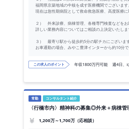
福岡県京築地域の中核を成す医療機関でございます
現在は急性期病院として救命救急医療、高度医療に
２） 外来診療、病棟管理、各種専門検査などをお
詳しい業務内容についてはご相談の上決定いたしま
３） 最寄り駅から徒歩約5分の駅チカにございま
お車通勤の場合、みやこ豊津インターから約10分
【勤務内容】
年収1800万円可能
週4日、
この求人のポイント
外来診療、病棟管理、各種専門検査などをお願い
【勤務条件】
◇ 年収 ： 1,000万円 〜 2,000万円 
◇ 勤務時間 ： 全日8：00～17：00
◇ 勤務日数 ： 4～5日／週
常勤
コンサルタント紹介
◇ 休日 ： 土曜日 日曜日 祝日
〈行橋市内〉精神科の募集◎外来＋病棟管理
◇ 休暇 ： 有給休暇は院内規定による
季節休暇 3日(夏季休暇
1,200万～1,700万（応相談）