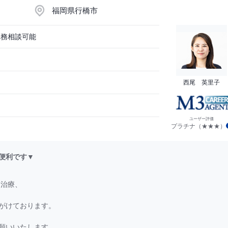
福岡県行橋市
勤務相談可能
西尾 英里子
ユーザー評価
プラチナ（★★★）
便利です▼
期治療、
がけております。
願いいたします。