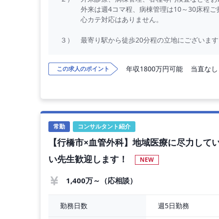
外来は週4コマ程、病棟管理は10～30床程ご
心カテ対応はありません。
３） 最寄り駅から徒歩20分程の立地にございます
椎田道路・築城ICから10分程なので、車での
年収1800万円可能
当直なし
この求人のポイント
【勤務内容】
外来診療、病棟管理、各種専門検査などをお願いい
※心カテなし
◇ 外来担当数 ： 4コマ程（午前3コマ、午後1
◇ 外来受診者数 ： 20～30名程／コマ
常勤
コンサルタント紹介
※1日の受診者数は100名程
【行橋市×血管外科】地域医療に尽力して
◇ 診療体制 ： 1～2診制（内科全体）
◇ 病棟管理数 ： 10～30
い先生歓迎します！
NEW
1,400万～（応相談）
週5日勤務
勤務日数