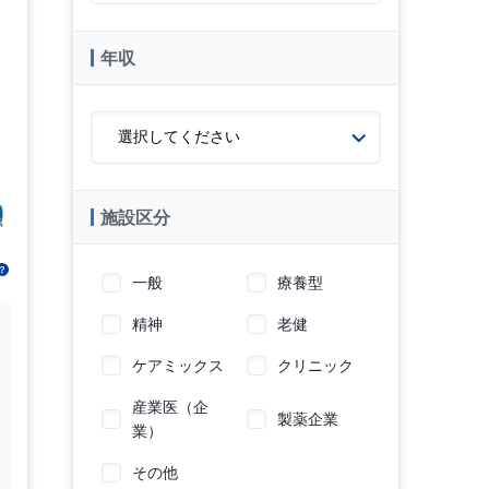
年収
施設区分
一般
療養型
精神
老健
ケアミックス
クリニック
産業医（企
製薬企業
業）
その他