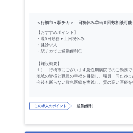
＜行橋市▼駅チカ＞土日祝休み◎当直回数相談可能
【おすすめポイント】
・週5日勤務▼土日祝休み
・健診求人
・駅チカでご通勤便利◎
【施設概要】
１） 行橋市にございます急性期病院でのご勤務で
地域の皆様と職員の幸福を目指し、職員一同たゆま
今後も断らない救急医療を実践し、質の高い医療を
２） JR日豊本線の最寄り駅から徒歩約5分です。
駅チカでご通勤に便利な立地にございます。
通勤便利
この求人のポイント
【勤務内容】
健診をお願いいたします。
【勤務条件】