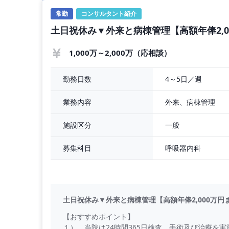
◇ 年収 ： 1,000万円 〜 1,200万円
常勤
コンサルタント紹介
◇ 勤務時間 ： 全日8：30～17：00
土日祝休み▼外来と病棟管理【高額年俸2,
◇ 勤務日数 ： 5日／週
◇ 休日 ： 土曜日 日曜日 祝日
◇ 休暇 ： 有給休暇は法定通り付与
1,000万～2,000万（応相談）
季節休暇 3日（夏季休暇）
年末年始休暇 5日
4～5日／週
勤務日数
◇ 当直有無 ： 0～4回／月（回数相談可）
外来、病棟管理
業務内容
【
一般
施設区分
呼吸器内科
募集科目
土日祝休み▼外来と病棟管理【高額年俸2,000万円
【おすすめポイント】
１） 当院は24時間365日検査、手術及び治療を実