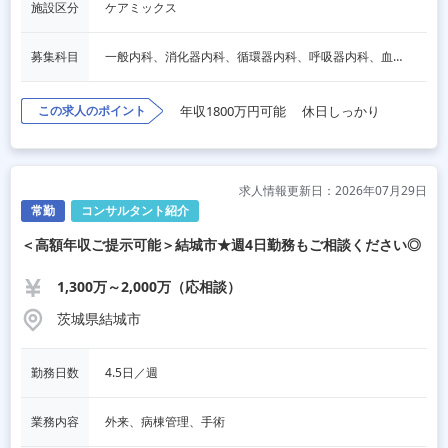
施設区分
ケアミックス
募集科目
一般内科、消化器内科、循環器内科、呼吸器内科、血液内科、脳神経内科、内分泌内科、老人内科、その他
この求人のポイント
年収1800万円可能
休日しっかり
求人情報更新日：2026年07月29日
常勤
コンサルタント紹介
＜高額年収ご提示可能＞結城市★週4日勤務もご相談ください◎
1,300万～2,000万（応相談）
茨城県結城市
勤務日数
4.5日／週
業務内容
外来、病棟管理、手術