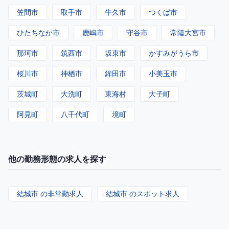
笠間市
取手市
牛久市
つくば市
ひたちなか市
鹿嶋市
守谷市
常陸大宮市
那珂市
筑西市
坂東市
かすみがうら市
桜川市
神栖市
鉾田市
小美玉市
茨城町
大洗町
東海村
大子町
阿見町
八千代町
境町
他の勤務形態の求人を探す
結城市 の非常勤求人
結城市 のスポット求人