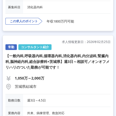
募集科目
消化器内科
この求人のポイント
年収1800万円可能
求人情報更新日：2026年02月25日
常勤
コンサルタント紹介
【一般内科,呼吸器内科,循環器内科,消化器内科,内分泌科,腎臓内
科,脳神経内科,総合診療科×茨城県】週3日～相談可／オンオフメ
リハリのついた勤務が可能です！
1,050万～2,000万
茨城県結城市
勤務日数
週3日～4.5日
業務内容
外来、病棟管理、救急対応