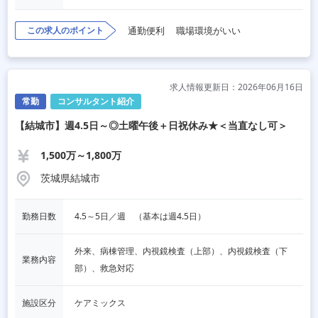
この求人のポイント
通勤便利
職場環境がいい
求人情報更新日：2026年06月16日
常勤
コンサルタント紹介
【結城市】週4.5日～◎土曜午後＋日祝休み★＜当直なし可＞
1,500万～1,800万
茨城県結城市
勤務日数
4.5～5日／週　（基本は週4.5日）
外来、病棟管理、内視鏡検査（上部）、内視鏡検査（下
業務内容
部）、救急対応
施設区分
ケアミックス