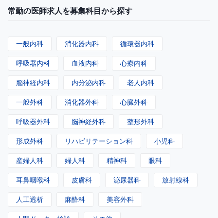
常勤の医師求人を募集科目から探す
一般内科
消化器内科
循環器内科
呼吸器内科
血液内科
心療内科
脳神経内科
内分泌内科
老人内科
一般外科
消化器外科
心臓外科
呼吸器外科
脳神経外科
整形外科
形成外科
リハビリテーション科
小児科
産婦人科
婦人科
精神科
眼科
耳鼻咽喉科
皮膚科
泌尿器科
放射線科
人工透析
麻酔科
美容外科