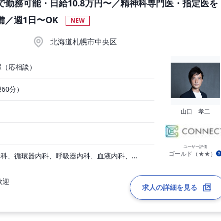
勤務可能・日給10.8万円〜／精神科専門医・指定医を
備／週1日〜OK
NEW
北海道札幌市中央区
曜（応相談）
憩60分）
山口 孝二
ユーザー評価
ゴールド（★★）
一般内科、消化器内科、循環器内科、呼吸器内科、血液内科、心療内科、脳神経内科、内分泌内科、老人内科、一般外科、消化器外科、心臓外科、呼吸器外科、脳神経外科、整形外科、形成外科、リハビリテーション科、小児科、産婦人科、婦人科、精神科、眼科、耳鼻咽喉科、皮膚科、泌尿器科、放射線科、人工透析、麻酔科、美容外科、人間ドック・検診、その他
歓迎
求人の詳細を見る