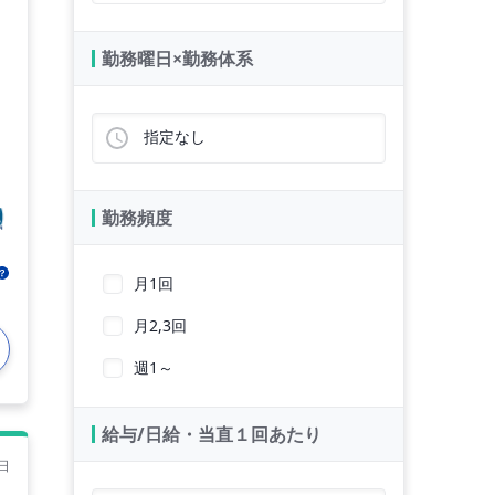
勤務曜日×勤務体系
指定なし
勤務頻度
月1回
月2,3回
週1～
給与/日給・当直１回あたり
日