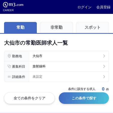
ログイン
会員登録
CAREER
常勤
非常勤
スポット
大仙市の常勤医師求人一覧
勤務地
大仙市
募集科目
放射線科
詳細条件
未設定
0
条件に該当する求人
件
全ての条件をクリア
この条件で探す