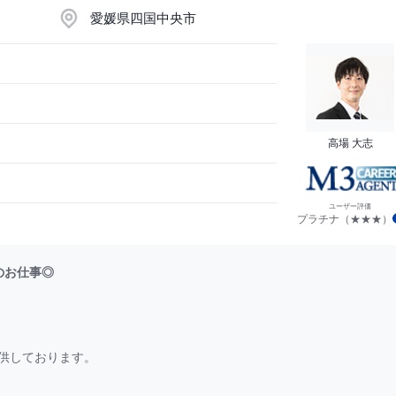
愛媛県四国中央市
高場 大志
ユーザー評価
プラチナ（★★★）
のお仕事◎
供しております。