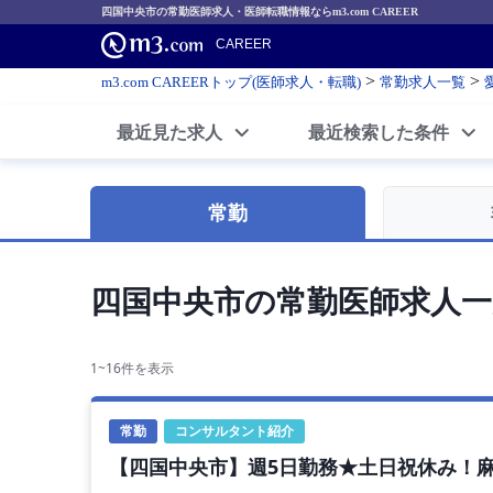
四国中央市の常勤医師求人・医師転職情報ならm3.com CAREER
CAREER
>
>
m3.com CAREERトップ(医師求人・転職)
常勤求人一覧
最近見た求人
最近検索した条件
常勤
四国中央市の常勤医師求人一
1~16件を表示
常勤
コンサルタント紹介
【四国中央市】週5日勤務★土日祝休み！