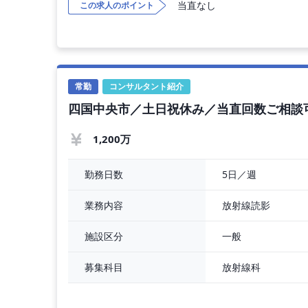
当直なし
この求人のポイント
【勤務内容】
外来診療、病棟管理、分娩などをお願いいたしま
◇ 外来担当数 ： 2～4コマ／週
◇ 外来受診者数 ： 産科：10名程度／コマ、婦
常勤
コンサルタント紹介
◇ 病棟管理 ： 外来対応時以外は、基本的に病
四国中央市／土日祝休み／当直回数ご相談
◇ 病棟管理数 ： 10床程度
【
1,200万
5日／週
勤務日数
放射線読影
業務内容
一般
施設区分
放射線科
募集科目