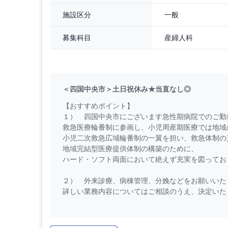
一般
施設区分
産婦人科
募集科目
＜四国中央市＞土日祝休み★当直なし◎
【おすすめポイント】
１） 四国中央市にございます急性期病院でのご勤
救急医療輪番制に参画し、小児周産期医療では地域
小児二次救急広域輪番制の一翼を担い、救急体制の
地域完結型医療提供体制の構築のために、
ハード・ソフト両面において絶えず充実を図ってお
２） 外来診療、病棟管理、分娩などをお願いいた
詳しい業務内容についてはご相談のうえ、決定いた
３） JR予讃線の最寄り駅から徒歩15分です。
お車ですと5分の場所にございます。