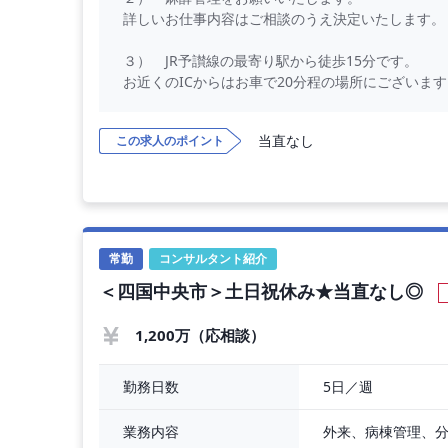
詳しいお仕事内容はご相談のうえ決定いたします。
３） JR予讃線の最寄り駅から徒歩15分です。
お近くのICからはお車で20分程の場所にございま
【勤務内容】
当直なし
この求人のポイント
麻酔管理をお願いいたします。
【勤務条件】
◇ 年収 ： 1,200万円 程度（ご
◇ 勤務時間 ： 全日8：30～17：15
◇ 勤務日数 ： 5日／週
常勤
コンサルタント紹介
◇ 休日 ： 土曜日 日曜日 祝日
＜四国中央市＞土日祝休み★当直なし◎
◇ 休暇 ： 有給休暇は就任半年後に10日
年末年始休暇 6日
◇ 当直有無 ： 無
1,200万（応相談）
【募集科目】
5日／週
勤務日数
◇ 麻酔科
こちらの科目の先生にご応募いただけます：
外来、病棟管理、
業務内容