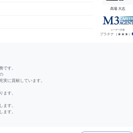
高場 大志
ユーザー評価
プラチナ（★★★）
務です。
の
充実に貢献しています。
ります。
します。
します。