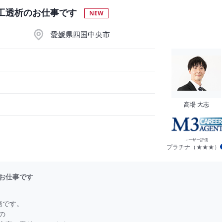
（ご経験5年程度の場合）
工透析のお仕事です
NEW
愛媛県四国中央市
高場 大志
ユーザー評価
プラチナ（★★★）
お仕事です
務です。
の