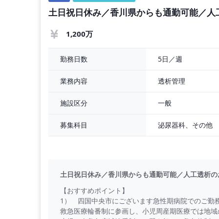
◇ 年収 ： 1,200万円 程度
土日祝日休み／香川県からも通勤可能／人
◇ 勤務時間 ： 全日8：30～17：15
◇ 勤務日数 ： 5
1,200万
5日／週
勤務日数
透析管理
業務内容
一般
施設区分
泌尿器科、その他
募集科目
土日祝日休み／香川県からも通勤可能／人工透析の
【おすすめポイント】
1） 四国中央市にございます急性期病院でのご勤
救急医療輪番制に参画し、小児周産期医療では地域