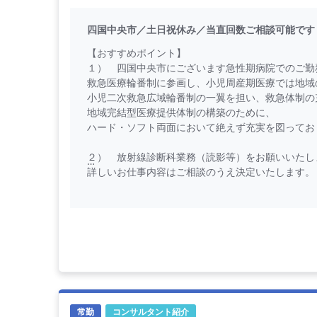
四国中央市／土日祝休み／当直回数ご相談可能です
【おすすめポイント】
１） 四国中央市にございます急性期病院でのご勤
救急医療輪番制に参画し、小児周産期医療では地域
小児二次救急広域輪番制の一翼を担い、救急体制の
地域完結型医療提供体制の構築のために、
ハード・ソフト両面において絶えず充実を図ってお
２） 放射線診断科業務（読影等）をお願いいたし
詳しいお仕事内容はご相談のうえ決定いたします。
３） JR予讃線の最寄り駅から徒歩15分です。
お車の場合は最寄りのICから20分の立地にござい
愛媛の中でも東部に位置し、香川県にお住まいの医
【勤務内容】
放射線診断科業務（読影等）をお願いいたします
【勤務条件】
常勤
コンサルタント紹介