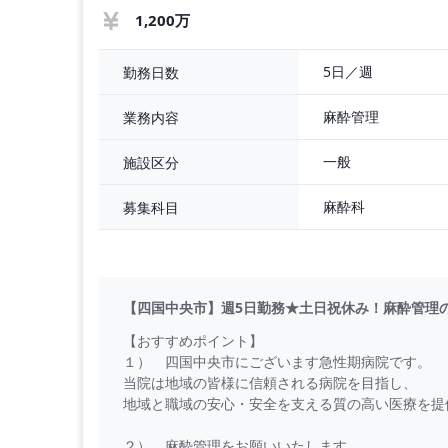
1,200万
5日／週
勤務日数
麻酔管理
業務内容
一般
施設区分
麻酔科
募集科目
【四国中央市】週5日勤務★土日祝休み！麻酔管理
【おすすめポイント】
１） 四国中央市にございます急性期病院です。
当院は地域の皆様に信頼される病院を目指し、
地域と職域の安心・安全を支える質の高い医療を提
２） 麻酔管理をお願いいたします。