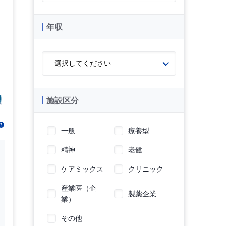
年収
施設区分
一般
療養型
精神
老健
ケアミックス
クリニック
産業医（企
製薬企業
業）
その他