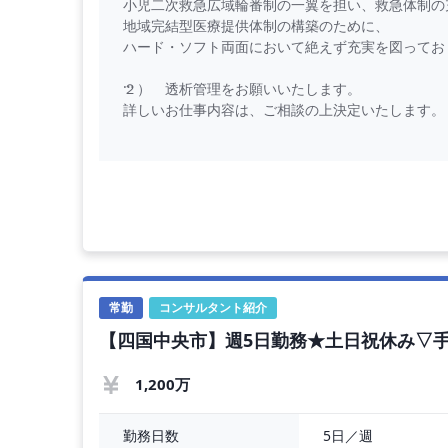
小児二次救急広域輪番制の一翼を担い、救急体制の
地域完結型医療提供体制の構築のために、
ハード・ソフト両面において絶えず充実を図ってお
２） 透析管理をお願いいたします。
詳しいお仕事内容は、ご相談の上決定いたします。
3） JR予讃線の最寄り駅から徒歩15分です。
最寄りのICからもお車で20分の立地にございます。
愛媛の中でも東部に位置し、香川県にお住まいの医
【勤務内容】
透析管理をお願いいたします。
【勤務条件】
常勤
コンサルタント紹介
◇ 年収 ： 1,200万円 程度
【四国中央市】週5日勤務★土日祝休み▽
◇ 勤務時間 ： 全日8：30～17：15
◇ 勤務日数 ： 5日／週
◇ 休日 ： 土曜日 日曜
1,200万
5日／週
勤務日数