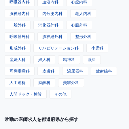
呼吸器内科
血液内科
心療内科
脳神経内科
内分泌内科
老人内科
一般外科
消化器外科
心臓外科
呼吸器外科
脳神経外科
整形外科
形成外科
リハビリテーション科
小児科
産婦人科
婦人科
精神科
眼科
耳鼻咽喉科
皮膚科
泌尿器科
放射線科
人工透析
麻酔科
美容外科
人間ドック・検診
その他
常勤の医師求人を都道府県から探す