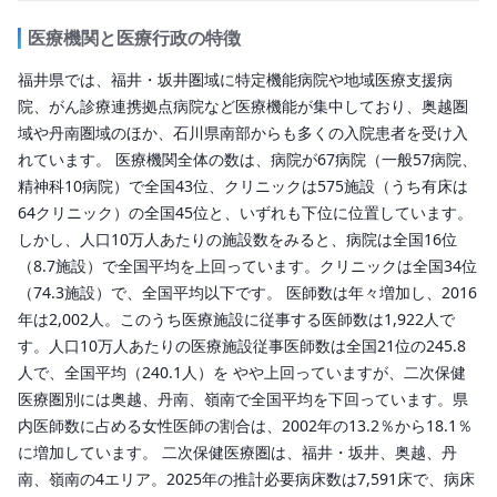
医療機関と医療行政の特徴
福井県では、福井・坂井圏域に特定機能病院や地域医療支援病
院、がん診療連携拠点病院など医療機能が集中しており、奥越圏
域や丹南圏域のほか、石川県南部からも多くの入院患者を受け入
れています。 医療機関全体の数は、病院が67病院（一般57病院、
精神科10病院）で全国43位、クリニックは575施設（うち有床は
64クリニック）の全国45位と、いずれも下位に位置しています。
しかし、人口10万人あたりの施設数をみると、病院は全国16位
（8.7施設）で全国平均を上回っています。クリニックは全国34位
（74.3施設）で、全国平均以下です。 医師数は年々増加し、2016
年は2,002人。このうち医療施設に従事する医師数は1,922人で
す。人口10万人あたりの医療施設従事医師数は全国21位の245.8
人で、全国平均（240.1人）を やや上回っていますが、二次保健
医療圏別には奥越、丹南、嶺南で全国平均を下回っています。県
内医師数に占める女性医師の割合は、2002年の13.2％から18.1％
に増加しています。 二次保健医療圏は、福井・坂井、奥越、丹
南、嶺南の4エリア。2025年の推計必要病床数は7,591床で、病床