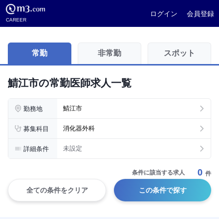
ログイン
会員登録
CAREER
常勤
非常勤
スポット
鯖江市の常勤医師求人一覧
勤務地
鯖江市
募集科目
消化器外科
詳細条件
未設定
0
条件に該当する求人
件
全ての条件をクリア
この条件で探す