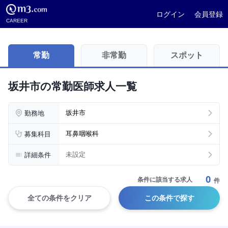
ログイン
会員登録
CAREER
常勤
非常勤
スポット
坂井市の常勤医師求人一覧
勤務地
坂井市
募集科目
耳鼻咽喉科
詳細条件
未設定
0
条件に該当する求人
件
全ての条件をクリア
この条件で探す