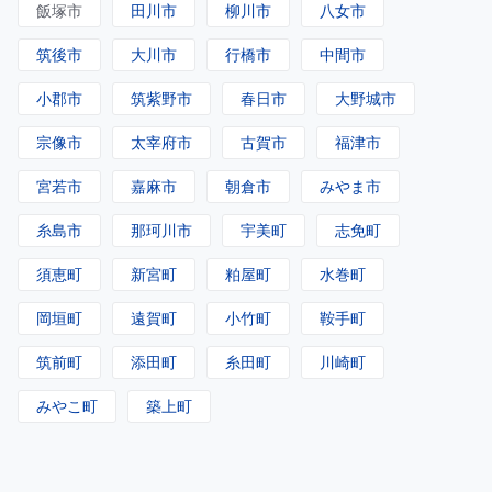
飯塚市
田川市
柳川市
八女市
筑後市
大川市
行橋市
中間市
小郡市
筑紫野市
春日市
大野城市
宗像市
太宰府市
古賀市
福津市
宮若市
嘉麻市
朝倉市
みやま市
糸島市
那珂川市
宇美町
志免町
須恵町
新宮町
粕屋町
水巻町
岡垣町
遠賀町
小竹町
鞍手町
筑前町
添田町
糸田町
川崎町
みやこ町
築上町