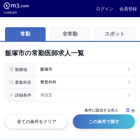
ログイン
会員登録
CAREER
常勤
非常勤
スポット
飯塚市の常勤医師求人一覧
勤務地
飯塚市
募集科目
整形外科
詳細条件
未設定
0
条件に該当する求人
件
全ての条件をクリア
この条件で探す