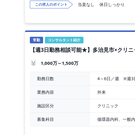
当直なし
休日しっかり
この求人のポイント
訪問診療をお願いいたします。
◇ 訪問先 ： 居宅、施設
【勤務条件】
◇ 年収 ： 1,600万円 〜 2,000万円
常勤
コンサルタント紹介
◇ 勤務時間 ： 全日8：30～17：30（休憩60
【週3日勤務相談可能★】多治見市×クリ
◇ 勤務日数 ： 4～5日／週
◇ 休日 ： 土曜日 日曜日 祝日
◇ 休暇 ： 有給休暇は法定通り付与
1,000万～1,500万
季節休暇 3日（夏期休暇）
年末年始休暇 6日
4～6日／週　※週
勤務日数
その他休暇 GW
◇ 当直
外来
業務内容
クリニック
施設区分
募集科目