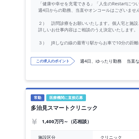
「健康や幸せを充電できる」「人生のRestartに
週4日からの勤務、当直やオンコールはございませ
２） 訪問診療をお願いいたします。個人宅と施設
詳しいお仕事内容はご相談のうえ決定いたします。
３） JRしなの線の最寄り駅からお車で10分の距
愛知県からもご通勤可能なエリアです。
週4日、ゆったり勤務
当直
この求人のポイント
【勤務内容】
訪問診療をお願いいたします。
◇ 訪問先 ： 個人宅、施設
◇ 訪問診療時の同行者 ： 看護師またはアシ
常勤
医療機関に直接応募
【勤務条件】
多治見スマートクリニック
◇ 年収 ： 1,400万円 〜 1,600万円
◇ 勤務時間 ： 全日9：30～17：30
◇ 勤務日数 ：
1,400万円～（応相談）
クリニック
施設区分