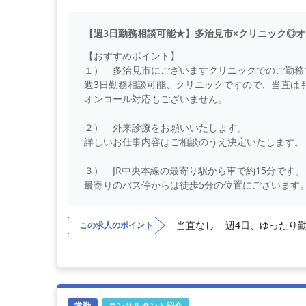
【週3日勤務相談可能★】多治見市×クリニック◎
【おすすめポイント】
１） 多治見市にございますクリニックでのご勤務
週3日勤務相談可能、クリニックですので、当直は
オンコール対応もございません。
２） 外来診療をお願いいたします。
詳しいお仕事内容はご相談のうえ決定いたします。
３） JR中央本線の最寄り駅から車で約15分です。
最寄りのバス停からは徒歩5分の位置にございます
【勤務内容】
当直なし
週4日、ゆったり
この求人のポイント
外来診療をお願いいたします。
※1診制で対応をお願いする場合もあります。
※希望により訪問診療も可能
◇ 外来担当数 ： 最大10コマ／週
◇ 外来受診者数 ： 25～30名／コマ
常勤
コンサルタント紹介