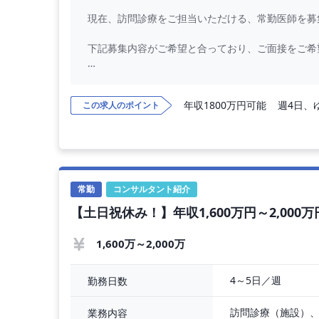
現在、訪問診療をご担当いただける、常勤医師を募
下記募集内容がご希望と合っており、ご面接をご希
◇クリニック
年収1800万円可能
週4日、
この求人のポイント
【勤務日数】週4日、または5日
【オンコール】なし（ご希望の場合は調整可 ※手
【勤務時間】8：00～17：00（休憩60分）
常勤
コンサルタント紹介
【勤務内容】訪問診療
【土日祝休み！】年収1,600万円～2,000
・訪問先…施設6割：居宅4割
・訪問体制：医師、看護師（兼 ドライバー）の2
・訪問件数：居宅のみの場合、1日20件+往診1～5
1,600万～2,000万
・オンコール：ご希望の場合
4～5日／週
勤務日数
訪問診療（施設）
業務内容