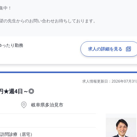
集中！
望の先生からのお問い合わせお待ちしております。
ゆったり勤務
求人の詳細を見る
当は別途支給）
求人情報更新日：2026年07月31
万円★週4日～◎
名体制
件
岐阜県多治見市
、訪問診療（居宅）