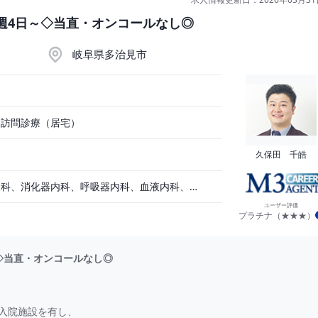
週4日～◇当直・オンコールなし◎
年収 ： 1,000万円 〜 1,500万円 程度（交通費別途支給）
：00～12：00
岐阜県多治見市
可能
、訪問診療（居宅）
久保田 千皓
循環器内科、一般内科、消化器内科、呼吸器内科、血液内科、脳神経内科、内分泌内科、老人内科、一般外科、消化器外科、その他
ユーザー評価
プラチナ（★★★）
◇当直・オンコールなし◎
入院施設を有し、