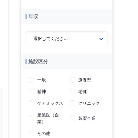
年収
施設区分
一般
療養型
精神
老健
ケアミックス
クリニック
産業医（企
製薬企業
業）
その他