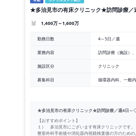
★多治見市の有床クリニック★訪問診療／
【勤務条件】
◇ 
◇ 勤務時間 ： 月火金土9：00～18：30、水日9
1,400万～1,600万
◇ 勤務日数 ： 4～6日／週 ※週3日勤務相談
4～5日／週
勤務日数
訪問診療（施設）
業務内容
クリニック
施設区分
募集科目
★多治見市の有床クリニック★訪問診療／週4日～
【おすすめポイント】
１） 多治見市にございます有床クリニックです。
整形外科手術後や消化器内視鏡検査後の方のための