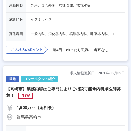
業務内容
外来、専門外来、病棟管理、救急対応
施設区分
ケアミックス
募集科目
一般内科、消化器内科、循環器内科、呼吸器内科、血液内科、心療内科、脳神経内科、内分泌内科、老人内科
この求人のポイント
週4日、ゆったり勤務
当直なし
求人情報更新日：2026年08月09日
常勤
コンサルタント紹介
【高崎市】業務内容はご専門によりご相談可能◆内科系医師募
集！
NEW
1,500万～（応相談）
群馬県高崎市