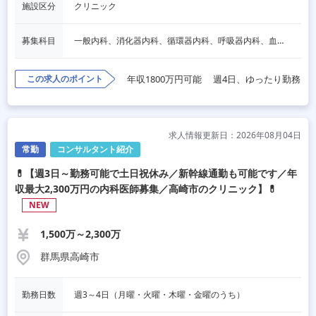
施設区分
クリニック
募集科目
一般内科、消化器内科、循環器内科、呼吸器内科、血液内科、脳神経内科、内分泌内科、老人内科、一般外科、消化器外科、その他
この求人のポイント
年収1800万円可能
週4日、ゆったり勤務
求人情報更新日：2026年08月04日
常勤
コンサルタント紹介
💊【週3日～勤務可能で土日祝休み／新幹線通勤も可能です／年
収最大2,300万円の内科医師募集／高崎市のクリニック】💊
NEW
1,500万～2,300万
群馬県高崎市
勤務日数
週3～4日（月曜・火曜・木曜・金曜のうち）