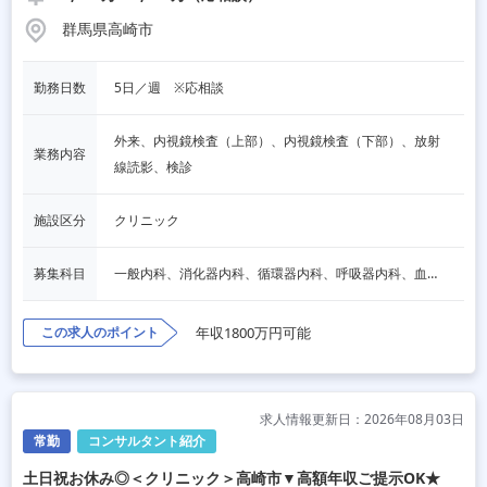
群馬県高崎市
勤務日数
5日／週　※応相談
外来、内視鏡検査（上部）、内視鏡検査（下部）、放射
業務内容
線読影、検診
施設区分
クリニック
募集科目
一般内科、消化器内科、循環器内科、呼吸器内科、血液内科、脳神経内科、内分泌内科、老人内科、その他
この求人のポイント
年収1800万円可能
求人情報更新日：2026年08月03日
常勤
コンサルタント紹介
土日祝お休み◎＜クリニック＞高崎市▼高額年収ご提示OK★