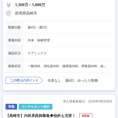
1,300万～1,800万
群馬県高崎市
勤務日数
週4日～週5日
業務内容
外来、病棟管理
施設区分
ケアミックス
募集科目
一般内科、消化器内科、循環器内科、呼吸器内科、血液内科、心療内科、脳神経内科、内分泌内科、老人内科
この求人のポイント
当直なし
週4日、ゆったり勤務
求人情報更新日：2026年08月09日
常勤
コンサルタント紹介
【高崎市】内科系医師募集◆他科も充実！
NEW