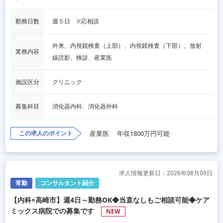
勤務日数
週５日　※応相談
外来、内視鏡検査（上部）、内視鏡検査（下部）、放射
業務内容
線読影、検診、産業医
施設区分
クリニック
募集科目
消化器内科、消化器外科
この求人のポイント
産業医
年収1800万円可能
求人情報更新日：2026年08月09日
常勤
コンサルタント紹介
【内科×高崎市】週4日～勤務OK◆当直なしもご相談可能◆ケア
ミックス病院での募集です
NEW