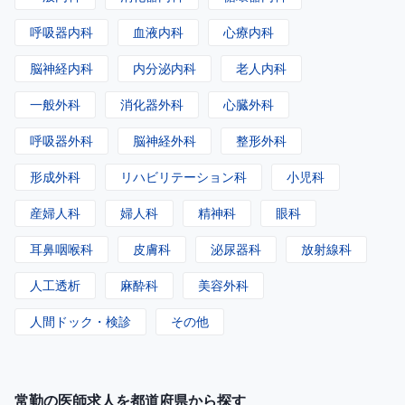
呼吸器内科
血液内科
心療内科
脳神経内科
内分泌内科
老人内科
一般外科
消化器外科
心臓外科
呼吸器外科
脳神経外科
整形外科
形成外科
リハビリテーション科
小児科
産婦人科
婦人科
精神科
眼科
耳鼻咽喉科
皮膚科
泌尿器科
放射線科
人工透析
麻酔科
美容外科
人間ドック・検診
その他
常勤の医師求人を都道府県から探す