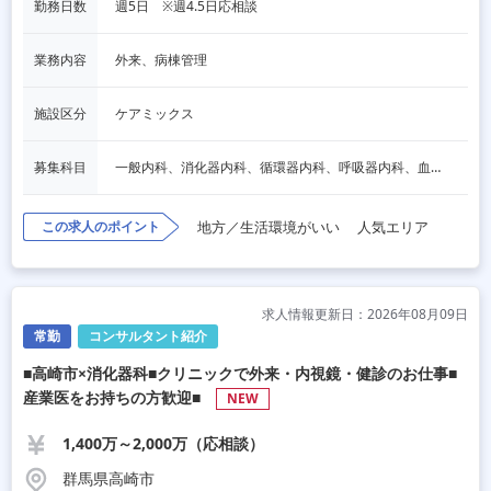
勤務日数
週5日　※週4.5日応相談
業務内容
外来、病棟管理
施設区分
ケアミックス
募集科目
一般内科、消化器内科、循環器内科、呼吸器内科、血液内科、脳神経内科、内分泌内科、老人内科、その他
この求人のポイント
地方／生活環境がいい
人気エリア
求人情報更新日：2026年08月09日
常勤
コンサルタント紹介
■高崎市×消化器科■クリニックで外来・内視鏡・健診のお仕事■
産業医をお持ちの方歓迎■
NEW
1,400万～2,000万（応相談）
群馬県高崎市