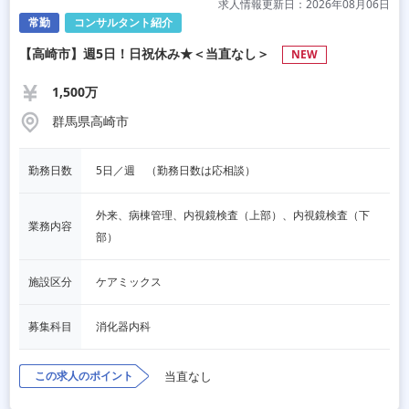
求人情報更新日：2026年08月06日
常勤
コンサルタント紹介
【高崎市】週5日！日祝休み★＜当直なし＞
NEW
1,500万
群馬県高崎市
勤務日数
5日／週　（勤務日数は応相談）
外来、病棟管理、内視鏡検査（上部）、内視鏡検査（下
業務内容
部）
施設区分
ケアミックス
募集科目
消化器内科
この求人のポイント
当直なし