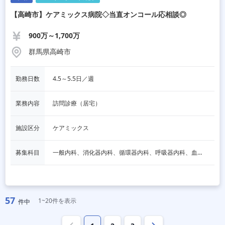
【高崎市】ケアミックス病院◇当直オンコール応相談◎
900万～1,700万
群馬県高崎市
勤務日数
4.5～5.5日／週
業務内容
訪問診療（居宅）
施設区分
ケアミックス
募集科目
一般内科、消化器内科、循環器内科、呼吸器内科、血液内科、脳神経内科、内分泌内科、老人内科、一般外科、消化器外科、その他
57
1~20件を表示
件中