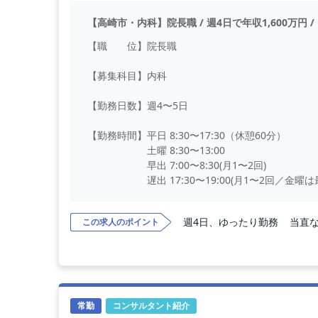
【高崎市・内科】院長職 / 週4日で年収1,600万円 
【職 位】院長職
【募集科目】内科
【勤務日数】週4〜5日
【勤務時間】平日 8:30〜17:30（休憩60分）
土曜 8:30〜13:00
早出 7:00〜8:30(月1〜2回)
遅出 17:30〜19:00(月1〜2回／金曜は最大
＊実残業ほぼなし
週4日、ゆったり勤務
当直
この求人のポイント
【勤務内容】外来診察、病棟管理、救急対応
＊外来件数 ：20名程度 / コマ
＊診療体制 ；1診制
＊病棟管理数：20名程度（チーム制）
＊主な疾患 ：慢性期〜回復期中心
＊救急搬送 ：0〜1件 / 日
常勤
コンサルタント紹介