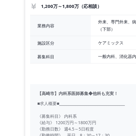
1,200万～1,800万（応相談）
外来、専門外来、
業務内容
（下部）
ケアミックス
施設区分
募集科目
【高崎市】内科系医師募集◆他科も充実！
■求人概要■____________________________________
《募集科目》 内科系
《給与》 1200万円～1800万円
《勤務日数》 週4.5～5日程度
《勤務時間》 平日 8：30～17：30