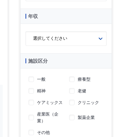
年収
施設区分
一般
療養型
精神
老健
ケアミックス
クリニック
産業医（企
製薬企業
業）
その他