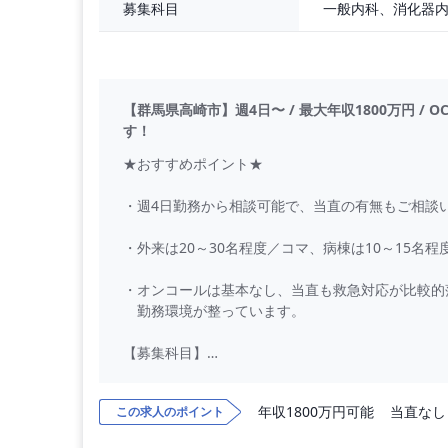
募集科目
【群馬県高崎市】週4日〜 / 最大年収1800万円 /
す！
★おすすめポイント★
・週4日勤務から相談可能で、当直の有無もご相談
・外来は20～30名程度／コマ、病棟は10～15
・オンコールは基本なし、当直も救急対応が比較的
勤務環境が整っています。
【募集科目】
一般内科
年収1800万円可能
当直なし
この求人のポイント
【勤務日数】
週4日〜