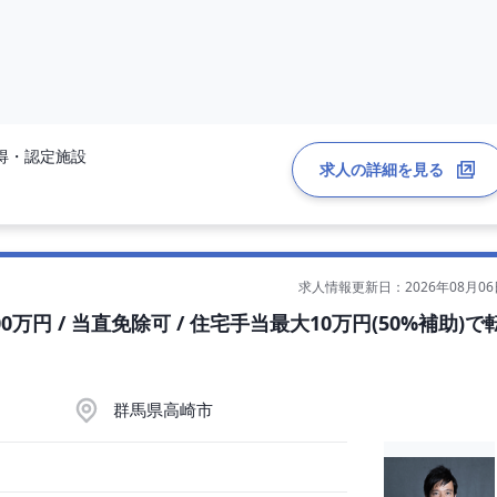
得・認定施設
求人の詳細を見る
求人情報更新日：2026年08月06
-
0万円 / 当直免除可 / 住宅手当最大10万円(50%補助)で
8680とお伝えください。
でご安心ください。
ば下記内容
群馬県高崎市