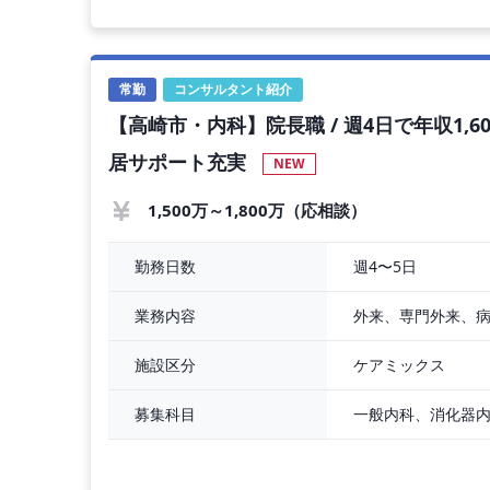
【勤務時間】
平日：8:30～17:30
土日：8:30～12:30
常勤
コンサルタント紹介
当直：18:00〜翌日8:00
【高崎市・内科】院長職 / 週4日で年収1,60
【勤務内容】
居サポート充実
NEW
・内科外来
週3～4コマ程度をご担当
1,500万～1,800万（応相談）
1コマ20～30名程度を診療
一般内科的疾患中心
・病棟管理
週4〜5日
勤務日数
10～15名程度をご担当（主治医制）
主な疾患：肺炎、発熱、高血圧 など
外来、専門外来、
業務内容
【当直業務】（応相談）
ケアミックス
施設区分
・病棟管理
・救急対応
募集科目
ウォークイン：0～