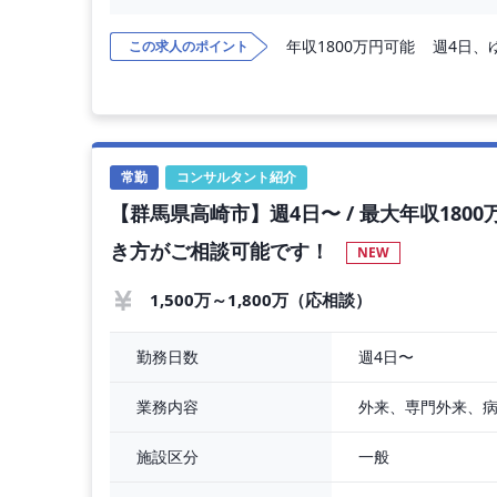
＊実残業ほぼなし
年収1800万円可能
週4日、
この求人のポイント
【勤務内容】外来診察、病棟管理、救急対応
＊外来件数 ：20名程度 / コマ
＊診療体制 ；1診制
＊病棟管理数：20名程度（チーム制）
＊主な疾患 ：慢性期〜回復期中心
＊救急搬送 ：0〜1件 / 日
常勤
コンサルタント紹介
【群馬県高崎市】週4日〜 / 最大年収1800万
【給 与】週4日 1,500万円〜1,600万円
週5日 1,700万円〜1,800万円
き方がご相談可能です！
NEW
＊昇給あり
1,500万～1,800万（応相談）
【交通費等】別途支給（上限20,000円 / 月）
＊マイカー通勤可（
週4日〜
勤務日数
外来、専門外来、
業務内容
一般
施設区分