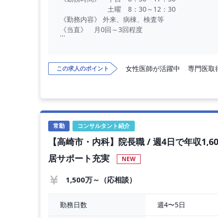
土曜 8：30～12：30
《勤務内容》 外来、病棟、検査等
《当直》 月0回～3回程度
■病院概要■____________________________________
女性医師が活躍中
専門医取
この求人のポイント
《施設区分》 ケアミックス病院
《病床数》 300床程度
《アクセス》 最寄り駅よりタクシー5分程度
常勤
コンサルタント紹介
--------<詳細はお気軽にお問い合わせください>-------
【高崎市・内科】院長職 / 週4日で年収1,60
◆お電話でお問い合わせの際は、求人番号:DO-100
居サポート充実
NEW
◆お問い合わせを頂いても即応募とはなりませんの
◆お話をスムーズに進めさせて頂くため、宜しけれ
1,500万～（応相談）
週4〜5日
勤務日数