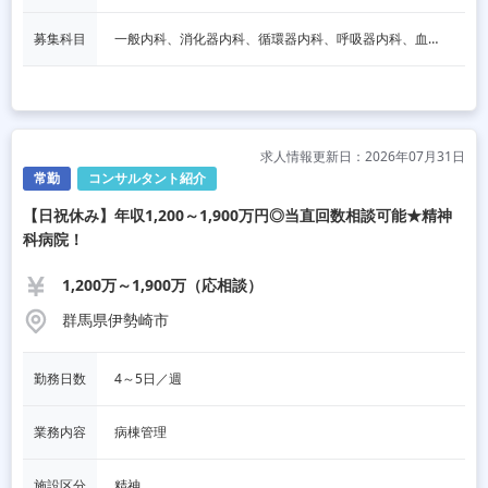
募集科目
一般内科、消化器内科、循環器内科、呼吸器内科、血液内科、脳神経内科、内分泌内科、老人内科、一般外科、消化器外科、その他
求人情報更新日：2026年07月31日
常勤
コンサルタント紹介
【日祝休み】年収1,200～1,900万円◎当直回数相談可能★精神
科病院！
1,200万～1,900万（応相談）
群馬県伊勢崎市
勤務日数
4～5日／週
業務内容
病棟管理
施設区分
精神