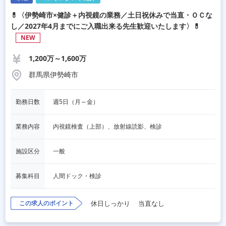
💊〈伊勢崎市×健診＋内視鏡の業務／土日祝休みで当直・ＯＣな
し／2027年4月までにご入職出来る先生歓迎いたします〉💊
NEW
1,200万～1,600万
群馬県伊勢崎市
勤務日数
週5日（月～金）
業務内容
内視鏡検査（上部）、放射線読影、検診
施設区分
一般
募集科目
人間ドック・検診
この求人のポイント
休日しっかり
当直なし