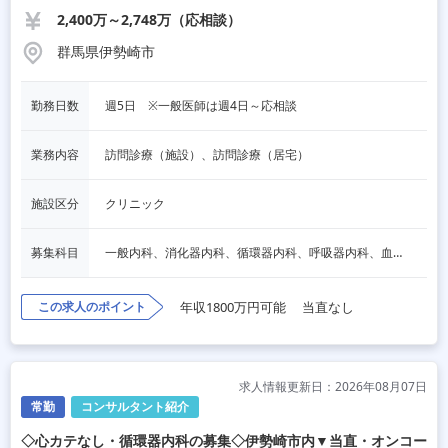
2,400万～2,748万（応相談）
群馬県伊勢崎市
勤務日数
週5日　※一般医師は週4日～応相談
業務内容
訪問診療（施設）、訪問診療（居宅）
施設区分
クリニック
募集科目
一般内科、消化器内科、循環器内科、呼吸器内科、血液内科、心療内科、脳神経内科、内分泌内科、老人内科、一般外科、消化器外科、心臓外科、呼吸器外科、脳神経外科、整形外科、形成外科、リハビリテーション科、小児科、産婦人科、婦人科、精神科、眼科、耳鼻咽喉科、皮膚科、泌尿器科、放射線科、人工透析、麻酔科、美容外科、人間ドック・検診、その他
この求人のポイント
年収1800万円可能
当直なし
求人情報更新日：2026年08月07日
常勤
コンサルタント紹介
◇心カテなし・循環器内科の募集◇伊勢崎市内▼当直・オンコー