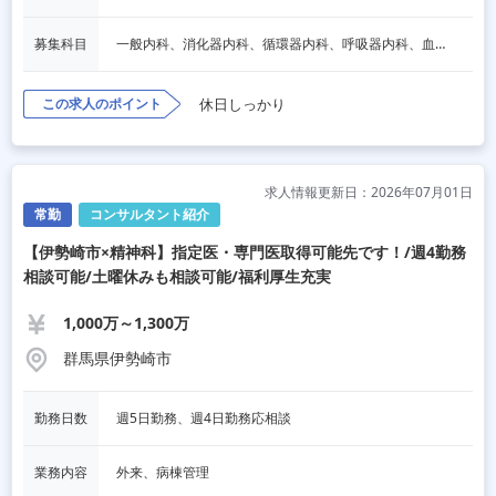
募集科目
一般内科、消化器内科、循環器内科、呼吸器内科、血液内科、脳神経内科、内分泌内科、老人内科、その他
この求人のポイント
休日しっかり
求人情報更新日：2026年07月01日
常勤
コンサルタント紹介
【伊勢崎市×精神科】指定医・専門医取得可能先です！/週4勤務
相談可能/土曜休みも相談可能/福利厚生充実
1,000万～1,300万
群馬県伊勢崎市
勤務日数
週5日勤務、週4日勤務応相談
業務内容
外来、病棟管理