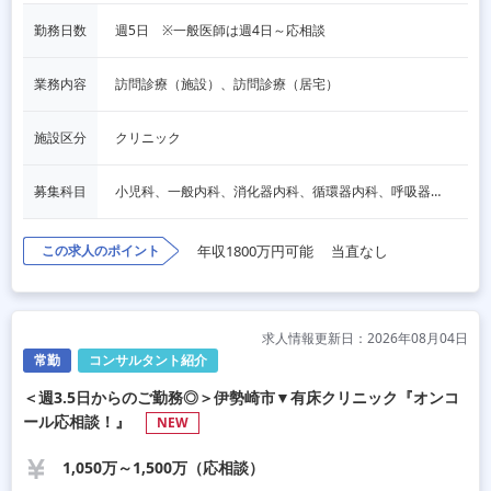
勤務日数
週5日　※一般医師は週4日～応相談
業務内容
訪問診療（施設）、訪問診療（居宅）
施設区分
クリニック
募集科目
小児科、一般内科、消化器内科、循環器内科、呼吸器内科、血液内科、心療内科、脳神経内科、内分泌内科、老人内科、一般外科、消化器外科、心臓外科、呼吸器外科、脳神経外科、整形外科、形成外科、リハビリテーション科、産婦人科、婦人科、精神科、眼科、耳鼻咽喉科、皮膚科、泌尿器科、放射線科、人工透析、麻酔科、美容外科、人間ドック・検診、その他
この求人のポイント
年収1800万円可能
当直なし
求人情報更新日：2026年08月04日
常勤
コンサルタント紹介
＜週3.5日からのご勤務◎＞伊勢崎市▼有床クリニック『オンコ
ール応相談！』
NEW
1,050万～1,500万（応相談）