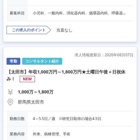
募集科目
小児科、一般内科、消化器内科、循環器内科、呼吸器内科、血液内科、心療内科、脳神経内科、内分泌内科、老人内科、一般外科、消化器外科、心臓外科、呼吸器外科、脳神経外科、整形外科、形成外科、リハビリテーション科、産婦人科、婦人科、精神科、眼科、耳鼻咽喉科、皮膚科、泌尿器科、放射線科、人工透析、麻酔科、美容外科、人間ドック・検診、その他
この求人のポイント
当直なし
求人情報更新日：2026年08月07日
常勤
コンサルタント紹介
【太田市】年収1,000万円～1,800万円★土曜日午後＋日祝休
み！
NEW
1,000万～1,800万
群馬県太田市
勤務日数
4～5.5日／週　※研究日取得の場合4.5日
業務内容
外来、病棟管理、手術