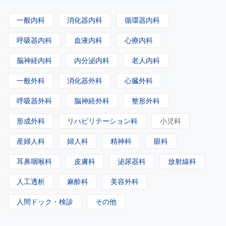
一般内科
消化器内科
循環器内科
呼吸器内科
血液内科
心療内科
脳神経内科
内分泌内科
老人内科
一般外科
消化器外科
心臓外科
呼吸器外科
脳神経外科
整形外科
形成外科
リハビリテーション科
小児科
産婦人科
婦人科
精神科
眼科
耳鼻咽喉科
皮膚科
泌尿器科
放射線科
人工透析
麻酔科
美容外科
人間ドック・検診
その他