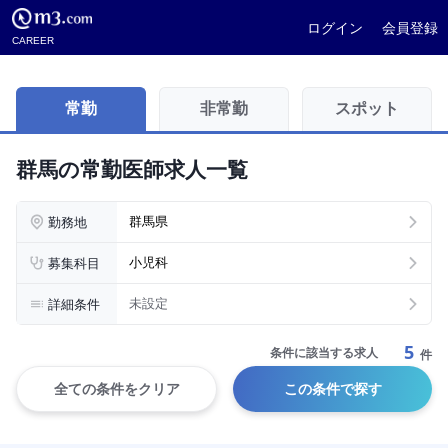
ログイン
会員登録
CAREER
常勤
非常勤
スポット
群馬の常勤医師求人一覧
勤務地
群馬県
募集科目
小児科
詳細条件
未設定
5
条件に該当する求人
件
全ての条件をクリア
この条件で探す