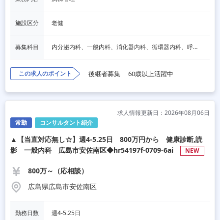
施設区分
老健
募集科目
内分泌内科、一般内科、消化器内科、循環器内科、呼吸器内科、血液内科、脳神経内科、老人内科
この求人のポイント
後継者募集
60歳以上活躍中
求人情報更新日：2026年08月06日
常勤
コンサルタント紹介
▲【当直対応無し☆】週4-5.25日 800万円から 健康診断,読
影 一般内科 広島市安佐南区◆hr54197f-0709-6ai
NEW
800万～（応相談）
広島県広島市安佐南区
勤務日数
週4-5.25日