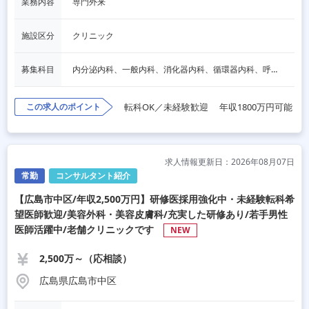
業務内容
専門外来
施設区分
クリニック
募集科目
内分泌内科、一般内科、消化器内科、循環器内科、呼吸器内科、血液内科、心療内科、脳神経内科、老人内科、一般外科、消化器外科、心臓外科、呼吸器外科、脳神経外科、整形外科、形成外科、リハビリテーション科、小児科、産婦人科、婦人科、精神科、眼科、耳鼻咽喉科、皮膚科、泌尿器科、放射線科、人工透析、麻酔科、美容外科、人間ドック・検診、その他
この求人のポイント
転科OK／未経験歓迎
年収1800万円可能
求人情報更新日：2026年08月07日
常勤
コンサルタント紹介
【広島市中区/年収2,500万円】研修医採用強化中・未経験転科希
望医師歓迎/美容外科・美容皮膚科/充実した研修あり/若手男性
医師活躍中/老舗クリニックです
NEW
2,500万～（応相談）
広島県広島市中区