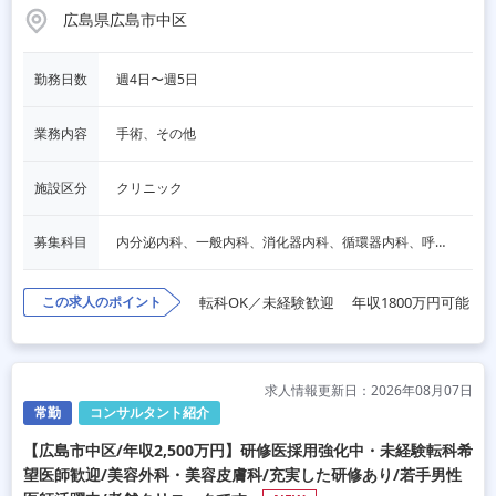
広島県広島市中区
勤務日数
週4日〜週5日
業務内容
手術、その他
施設区分
クリニック
募集科目
内分泌内科、一般内科、消化器内科、循環器内科、呼吸器内科、血液内科、心療内科、脳神経内科、老人内科、一般外科、消化器外科、心臓外科、呼吸器外科、脳神経外科、整形外科、形成外科、リハビリテーション科、小児科、産婦人科、婦人科、精神科、眼科、耳鼻咽喉科、皮膚科、泌尿器科、放射線科、人工透析、麻酔科、美容外科、人間ドック・検診、その他
この求人のポイント
転科OK／未経験歓迎
年収1800万円可能
求人情報更新日：2026年08月07日
常勤
コンサルタント紹介
【広島市中区/年収2,500万円】研修医採用強化中・未経験転科希
望医師歓迎/美容外科・美容皮膚科/充実した研修あり/若手男性