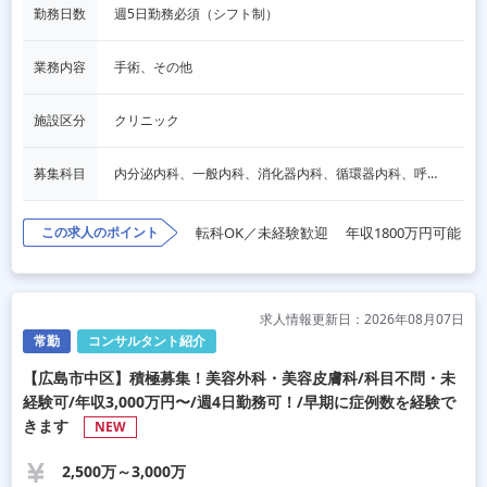
勤務日数
週5日勤務必須（シフト制）
業務内容
手術、その他
施設区分
クリニック
募集科目
内分泌内科、一般内科、消化器内科、循環器内科、呼吸器内科、血液内科、心療内科、脳神経内科、老人内科、一般外科、消化器外科、心臓外科、呼吸器外科、脳神経外科、整形外科、形成外科、リハビリテーション科、小児科、産婦人科、婦人科、精神科、眼科、耳鼻咽喉科、皮膚科、泌尿器科、放射線科、人工透析、麻酔科、美容外科、人間ドック・検診、その他
この求人のポイント
転科OK／未経験歓迎
年収1800万円可能
求人情報更新日：2026年08月07日
常勤
コンサルタント紹介
【広島市中区】積極募集！美容外科・美容皮膚科/科目不問・未
経験可/年収3,000万円〜/週4日勤務可！/早期に症例数を経験で
きます
NEW
2,500万～3,000万