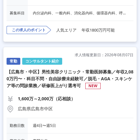
募集科目
内分泌内科、一般内科、消化器内科、循環器内科、呼吸器内科、血液内科、心療内科、脳神経内科、老人内科、一般外科、消化器外科、心臓外科、呼吸器外科、脳神経外科、整形外科、形成外科、リハビリテーション科、小児科、産婦人科、婦人科、精神科、眼科、耳鼻咽喉科、皮膚科、泌尿器科、放射線科、人工透析、麻酔科、美容外科、人間ドック・検診、その他
この求人のポイント
人気エリア
年収1800万円可能
求人情報更新日：2026年08月07日
常勤
コンサルタント紹介
【広島市・中区】男性美容クリニック・常勤医師募集／年収2,08
0万円〜・科目不問・自由診療未経験可／脱毛・AGA・スキンケ
ア等の問診業務／研修医上がり選考可
NEW
1,600万～2,000万（応相談）
広島県広島市中区
勤務日数
週4日〜週5日