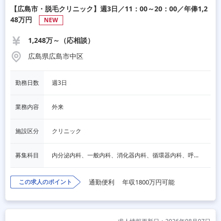
【広島市・脱毛クリニック】週3日／11：00～20：00／年俸1,2
48万円
NEW
1,248万～（応相談）
広島県広島市中区
勤務日数
週3日
業務内容
外来
施設区分
クリニック
募集科目
内分泌内科、一般内科、消化器内科、循環器内科、呼吸器内科、血液内科、心療内科、脳神経内科、老人内科、一般外科、消化器外科、心臓外科、呼吸器外科、脳神経外科、整形外科、形成外科、リハビリテーション科、小児科、産婦人科、婦人科、精神科、眼科、耳鼻咽喉科、皮膚科、泌尿器科、放射線科、人工透析、麻酔科、美容外科、人間ドック・検診、その他
この求人のポイント
通勤便利
年収1800万円可能