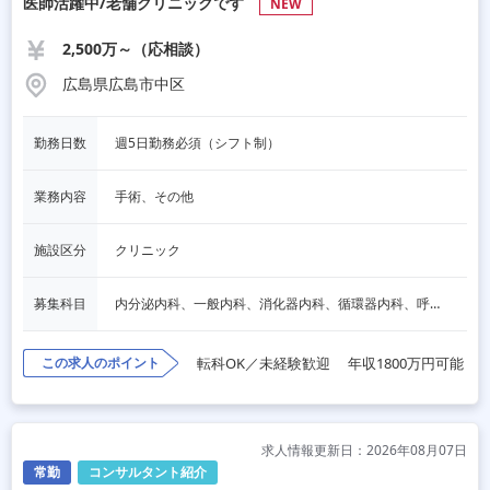
医師活躍中/老舗クリニックです
NEW
2,500万～（応相談）
広島県広島市中区
勤務日数
週5日勤務必須（シフト制）
業務内容
手術、その他
施設区分
クリニック
募集科目
内分泌内科、一般内科、消化器内科、循環器内科、呼吸器内科、血液内科、心療内科、脳神経内科、老人内科、一般外科、消化器外科、心臓外科、呼吸器外科、脳神経外科、整形外科、形成外科、リハビリテーション科、小児科、産婦人科、婦人科、精神科、眼科、耳鼻咽喉科、皮膚科、泌尿器科、放射線科、人工透析、麻酔科、美容外科、人間ドック・検診、その他
この求人のポイント
転科OK／未経験歓迎
年収1800万円可能
求人情報更新日：2026年08月07日
常勤
コンサルタント紹介