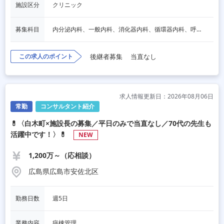
施設区分
クリニック
募集科目
内分泌内科、一般内科、消化器内科、循環器内科、呼吸器内科、老人内科
この求人のポイント
後継者募集
当直なし
求人情報更新日：2026年08月06日
常勤
コンサルタント紹介
💊〈白木町×施設長の募集／平日のみで当直なし／70代の先生も
活躍中です！〉💊
NEW
1,200万～（応相談）
広島県広島市安佐北区
勤務日数
週5日
業務内容
病棟管理