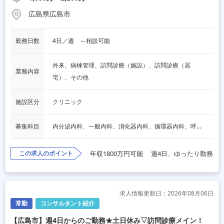
広島県広島市
勤務日数
4日／週　～相談可能
外来、病棟管理、訪問診療（施設）、訪問診療（居
業務内容
宅）、その他
施設区分
クリニック
募集科目
内分泌内科、一般内科、消化器内科、循環器内科、呼吸器内科、血液内科、脳神経内科、老人内科、一般外科、消化器外科、その他
この求人のポイント
年収1800万円可能
週4日、ゆったり勤務
求人情報更新日：2026年08月06日
常勤
コンサルタント紹介
【広島市】週4日からのご勤務★土日休み▽訪問診療メイン！