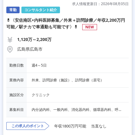
求人情報更新日：2026年08月05日
常勤
コンサルタント紹介
💊〈安佐南区×内科医師募集／外来＋訪問診療／年収2,200万円
可能／駅チカで車通勤も可能です〉💊
NEW
1,120万～2,200万
広島県広島市
勤務日数
週4～5日
業務内容
外来、訪問診療（施設）、訪問診療（居宅）
施設区分
クリニック
募集科目
内分泌内科、一般内科、消化器内科、循環器内科、呼吸器内科、老人内科
この求人のポイント
年収1800万円可能
当直なし