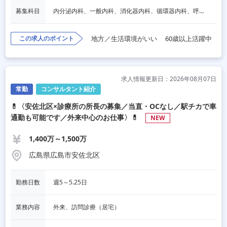
募集科目
内分泌内科、一般内科、消化器内科、循環器内科、呼吸器内科、血液内科、心療内科、脳神経内科、老人内科
この求人のポイント
地方／生活環境がいい
60歳以上活躍中
求人情報更新日：2026年08月07日
常勤
コンサルタント紹介
💊〈安佐北区×診療所の所長の募集／当直・OCなし／駅チカで車
通勤も可能です／外来中心のお仕事〉💊
NEW
1,400万～1,500万
広島県広島市安佐北区
勤務日数
週5～5.25日
業務内容
外来、訪問診療（居宅）