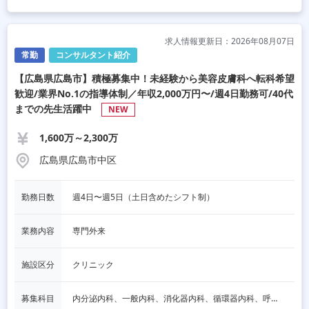
求人情報更新日：2026年08月07日
常勤
コンサルタント紹介
【広島県広島市】積極募集中！未経験から美容皮膚科へ転科希望
歓迎/業界No.1の指導体制／年収2,000万円〜/週4日勤務可/40代
までの先生活躍中
NEW
1,600万～2,300万
広島県広島市中区
勤務日数
週4日〜週5日（土日含めたシフト制）
業務内容
専門外来
施設区分
クリニック
募集科目
内分泌内科、一般内科、消化器内科、循環器内科、呼吸器内科、血液内科、心療内科、脳神経内科、老人内科、一般外科、消化器外科、心臓外科、呼吸器外科、脳神経外科、整形外科、形成外科、リハビリテーション科、小児科、産婦人科、婦人科、精神科、眼科、耳鼻咽喉科、皮膚科、泌尿器科、放射線科、人工透析、麻酔科、美容外科、人間ドック・検診、その他