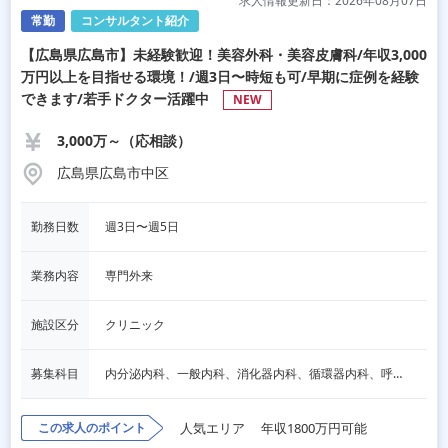
求人情報更新日：2026年08月07日
常勤
コンサルタント紹介
【広島県広島市】未経験歓迎！美容外科・美容皮膚科/年収3,000
万円以上を目指せる環境！/週3日〜時短も可/早期に症例を経験
できます/若手ドクター活躍中
NEW
3,000万～（応相談）
広島県広島市中区
勤務日数
週3日〜週5日
業務内容
専門外来
施設区分
クリニック
募集科目
内分泌内科、一般内科、消化器内科、循環器内科、呼吸器内科、血液内科、心療内科、脳神経内科、老人内科、一般外科、消化器外科、心臓外科、呼吸器外科、脳神経外科、整形外科、形成外科、リハビリテーション科、小児科、産婦人科、婦人科、精神科、眼科、耳鼻咽喉科、皮膚科、泌尿器科、放射線科、人工透析、麻酔科、美容外科、人間ドック・検診、その他
この求人のポイント
人気エリア
年収1800万円可能