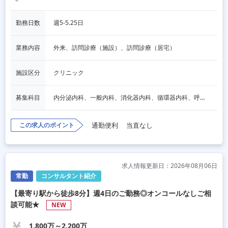
勤務日数
週5-5.25日
業務内容
外来、訪問診療（施設）、訪問診療（居宅）
施設区分
クリニック
募集科目
内分泌内科、一般内科、消化器内科、循環器内科、呼吸器内科、血液内科、脳神経内科、老人内科、その他
この求人のポイント
通勤便利
当直なし
求人情報更新日：2026年08月06日
常勤
コンサルタント紹介
【最寄り駅から徒歩8分】週4日のご勤務◎オンコールなしご相
談可能★
NEW
1,800万～2,200万