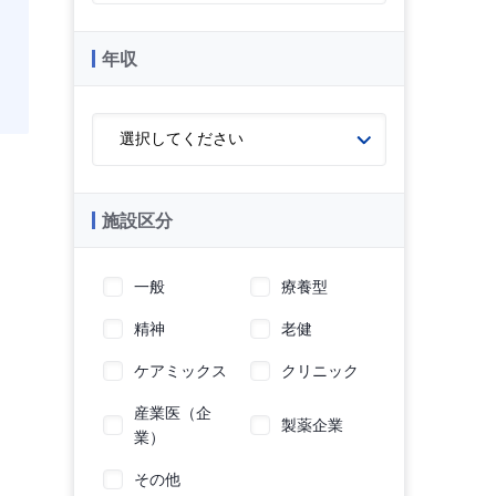
年収
施設区分
一般
療養型
精神
老健
ケアミックス
クリニック
産業医（企
製薬企業
業）
その他