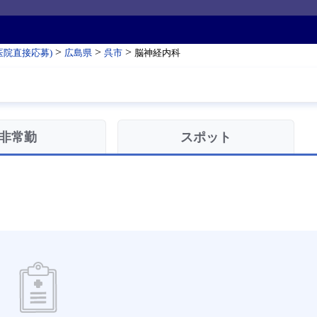
>
>
>
医院直接応募)
広島県
呉市
脳神経内科
非常勤
スポット