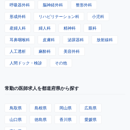
呼吸器外科
脳神経外科
整形外科
形成外科
リハビリテーション科
小児科
産婦人科
婦人科
精神科
眼科
耳鼻咽喉科
皮膚科
泌尿器科
放射線科
人工透析
麻酔科
美容外科
人間ドック・検診
その他
常勤の医師求人を都道府県から探す
鳥取県
島根県
岡山県
広島県
山口県
徳島県
香川県
愛媛県