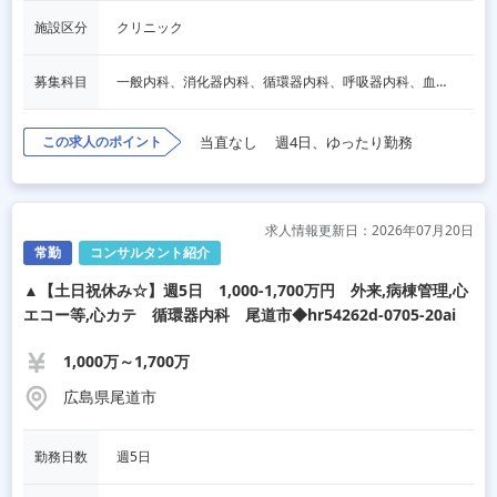
施設区分
クリニック
募集科目
一般内科、消化器内科、循環器内科、呼吸器内科、血液内科、脳神経内科、内分泌内科、人間ドック・検診
この求人のポイント
当直なし
週4日、ゆったり勤務
求人情報更新日：2026年07月20日
常勤
コンサルタント紹介
▲【土日祝休み☆】週5日 1,000-1,700万円 外来,病棟管理,心
エコー等,心カテ 循環器内科 尾道市◆hr54262d-0705-20ai
1,000万～1,700万
広島県尾道市
勤務日数
週5日