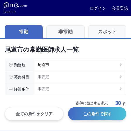
ログイン
会員登録
CAREER
常勤
非常勤
スポット
尾道市の常勤医師求人一覧
勤務地
尾道市
募集科目
未設定
詳細条件
未設定
30
条件に該当する求人
件
全ての条件をクリア
この条件で探す