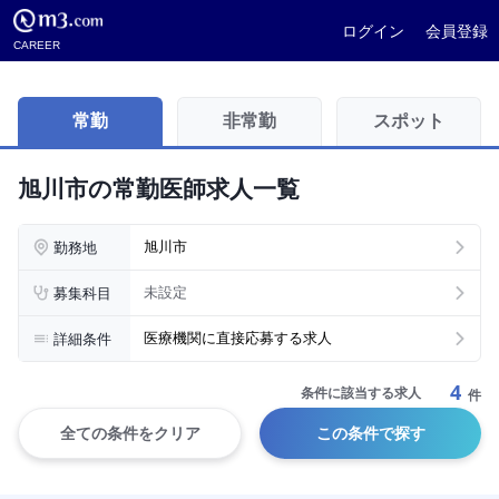
ログイン
会員登録
CAREER
常勤
非常勤
スポット
旭川市の常勤医師求人一覧
勤務地
旭川市
募集科目
未設定
詳細条件
医療機関に直接応募する求人
4
条件に該当する求人
件
全ての条件をクリア
この条件で探す