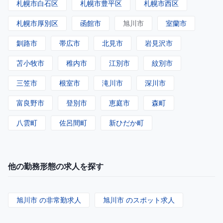
札幌市白石区
札幌市豊平区
札幌市西区
札幌市厚別区
函館市
旭川市
室蘭市
釧路市
帯広市
北見市
岩見沢市
苫小牧市
稚内市
江別市
紋別市
三笠市
根室市
滝川市
深川市
富良野市
登別市
恵庭市
森町
八雲町
佐呂間町
新ひだか町
他の勤務形態の求人を探す
旭川市 の非常勤求人
旭川市 のスポット求人