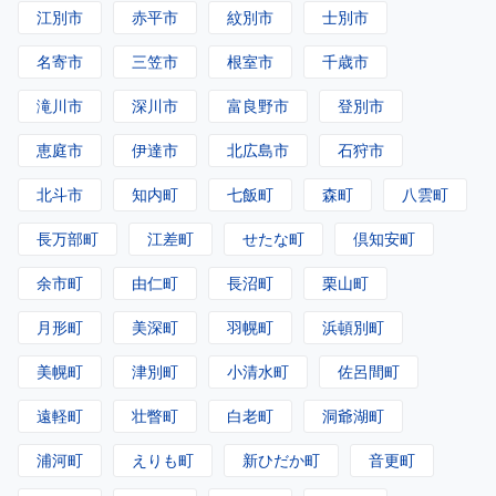
江別市
赤平市
紋別市
士別市
名寄市
三笠市
根室市
千歳市
滝川市
深川市
富良野市
登別市
恵庭市
伊達市
北広島市
石狩市
北斗市
知内町
七飯町
森町
八雲町
長万部町
江差町
せたな町
倶知安町
余市町
由仁町
長沼町
栗山町
月形町
美深町
羽幌町
浜頓別町
美幌町
津別町
小清水町
佐呂間町
遠軽町
壮瞥町
白老町
洞爺湖町
浦河町
えりも町
新ひだか町
音更町