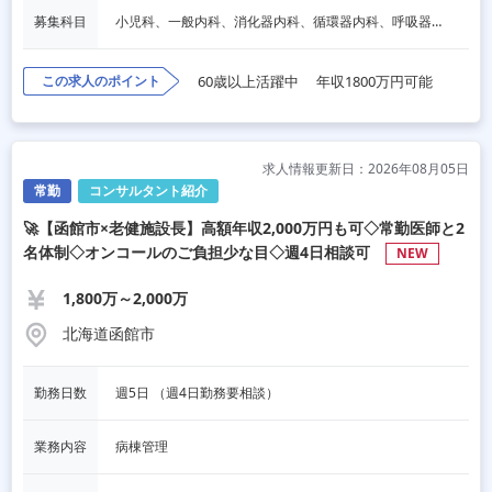
募集科目
小児科、一般内科、消化器内科、循環器内科、呼吸器内科、血液内科、心療内科、脳神経内科、内分泌内科、老人内科、一般外科、消化器外科、心臓外科、呼吸器外科、脳神経外科、整形外科、形成外科、リハビリテーション科、産婦人科、婦人科、精神科、眼科、耳鼻咽喉科、皮膚科、泌尿器科、放射線科、人工透析、麻酔科、美容外科、人間ドック・検診
この求人のポイント
60歳以上活躍中
年収1800万円可能
求人情報更新日：2026年08月05日
常勤
コンサルタント紹介
🚀【函館市×老健施設長】高額年収2,000万円も可◇常勤医師と2
名体制◇オンコールのご負担少な目◇週4日相談可
NEW
1,800万～2,000万
北海道函館市
勤務日数
週5日 （週4日勤務要相談）
業務内容
病棟管理