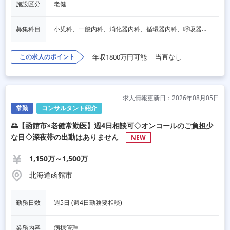
施設区分
老健
募集科目
小児科、一般内科、消化器内科、循環器内科、呼吸器内科、血液内科、脳神経内科、内分泌内科、老人内科、一般外科、消化器外科、心臓外科、呼吸器外科、脳神経外科、整形外科、形成外科、リハビリテーション科、産婦人科、婦人科、泌尿器科、放射線科、人工透析、麻酔科、美容外科、人間ドック・検診
この求人のポイント
年収1800万円可能
当直なし
求人情報更新日：2026年08月05日
常勤
コンサルタント紹介
🌅【函館市×老健常勤医】週4日相談可◇オンコールのご負担少
な目◇深夜帯の出動はありません
NEW
1,150万～1,500万
北海道函館市
勤務日数
週5日 (週4日勤務要相談)
業務内容
病棟管理