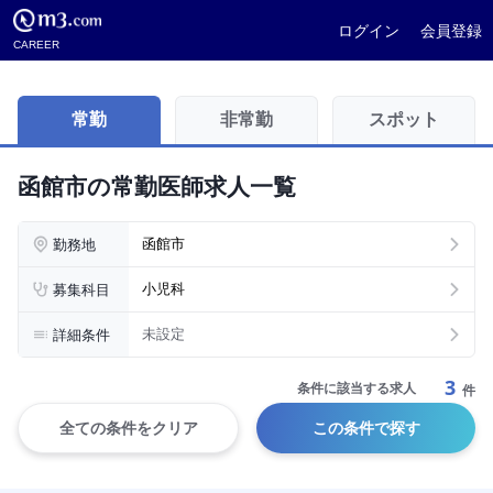
ログイン
会員登録
CAREER
常勤
非常勤
スポット
函館市の常勤医師求人一覧
勤務地
函館市
募集科目
小児科
詳細条件
未設定
3
条件に該当する求人
件
全ての条件をクリア
この条件で探す