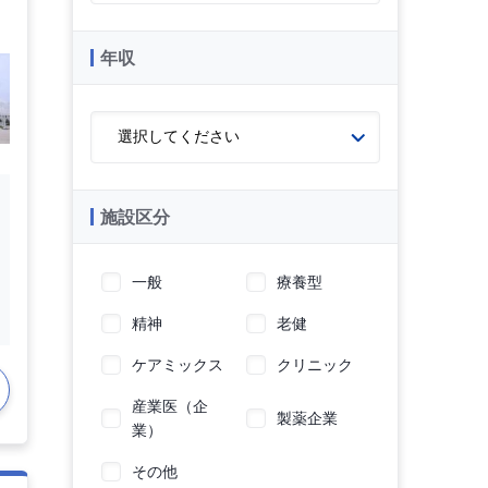
年収
施設区分
一般
療養型
精神
老健
ケアミックス
クリニック
産業医（企
製薬企業
業）
その他