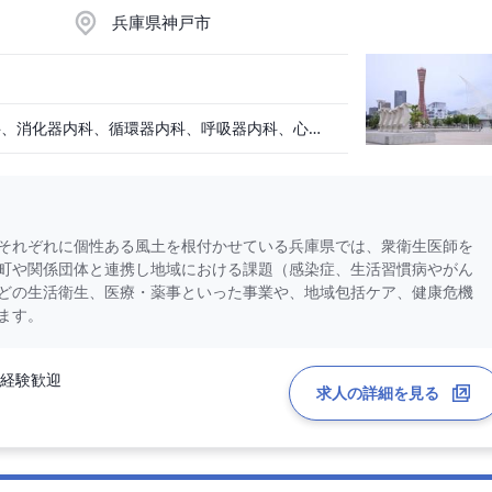
兵庫県神戸市
血液内科、一般内科、消化器内科、循環器内科、呼吸器内科、心療内科、脳神経内科、内分泌内科、老人内科、一般外科、消化器外科、心臓外科、呼吸器外科、脳神経外科、整形外科、形成外科、リハビリテーション科、小児科、産婦人科、婦人科、精神科、眼科、耳鼻咽喉科、皮膚科、泌尿器科、放射線科、人工透析、麻酔科、美容外科、人間ドック・検診、その他
それぞれに個性ある風土を根付かせている兵庫県では、衆衛生医師を
町や関係団体と連携し地域における課題（感染症、生活習慣病やがん
どの生活衛生、医療・薬事といった事業や、地域包括ケア、健康危機
ます。
未経験歓迎
求人の詳細を見る