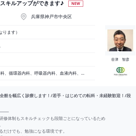
くスキルアップができます♪
NEW
兵庫県神戸市中央区
なります）
他
谷津 智彦
一般内科、消化器内科、循環器内科、呼吸器内科、血液内科、心療内科、脳神経内科、内分泌内科、老人内科、一般外科、消化器外科、心臓外科、呼吸器外科、脳神経外科、整形外科、形成外科、リハビリテーション科、小児科、産婦人科、婦人科、精神科、眼科、耳鼻咽喉科、皮膚科、泌尿器科、放射線科、人工透析、麻酔科、美容外科、人間ドック・検診、その他
美容全般を幅広く診療します！/若手・はじめての転科・未経験歓迎！/段
━━━
研修体制もスキルチェックも段階ごとになっているため
。
るだけでも、勉強になる環境です。