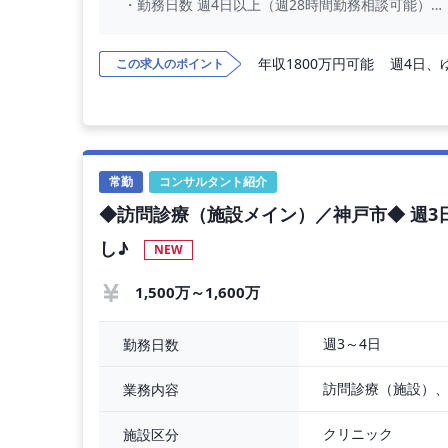
・勤務日数 週4日以上（週28時間勤務相談可能）
・勤務時間 平日 08:55-17:00、土曜 09:55-13:00、夜
・当直回数 応相談（0～4回/月）
年収1800万円可能
週4日、
この求人のポイント
・給与条件 1,500万円～（10年目標準：1,500万円
・職務内容 外来診療、病棟管理、オペ
・患者人数 外来（20名/コマ）、病棟担当13床、オ
・診療体制 常勤医2名体制
・交通費 別途支給
・休日 日曜日、祝日
常勤
コンサルタント紹介
・休暇 夏季休暇、有給休暇、年末
◆訪問診療（施設メイン）／神戸市◆ 週
し♪
NEW
1,500万～1,600万
週3～4日
勤務日数
訪問診療（施設）
業務内容
クリニック
施設区分