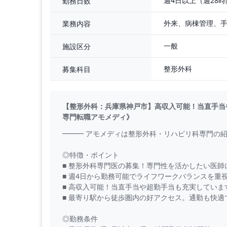
週4日以上（週28
勤務日数
外来、病棟管理、
業務内容
一般
施設区分
整形外科
募集科目
【整形外科：兵庫県神戸市】高収入可能！当直手当
専門転職アモメディ》
━━━ アモメディは整形外科・リハビリ科専門の紹
◎特徴・ポイント
■ 整形外科専門医の募集！専門性を活かしたい医師
■ 週4日から勤務可能でライフワークバランスを重
■ 高収入可能！当直手当や超勤手当も充実していま
■ 最寄り駅から徒歩圏内の好アクセス。通勤も快適
◎勤務条件