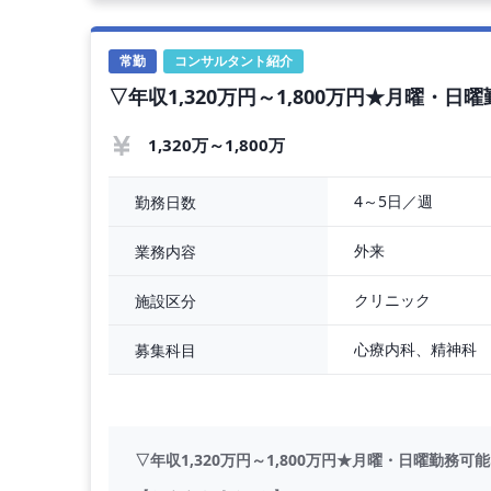
【開始時期】随時(応相談)
【業務内容】訪問診療（居宅20％：施設80％）
・業務量：施設 20名前後／半日、居宅 5名／半
常勤
コンサルタント紹介
・体制：看護師兼ドライバー
▽年収1,320万円～1,800万円★月曜・
・オンコール：08：00-09：00、18：00-19：0
└頻度：週1-2回
※電話対応ができれば診療所内での常駐の不要／19
1,320万～1,800万
4～5日／週
勤務日数
外来
業務内容
クリニック
施設区分
心療内科、精神科
募集科目
▽年収1,320万円～1,800万円★月曜・日曜勤務