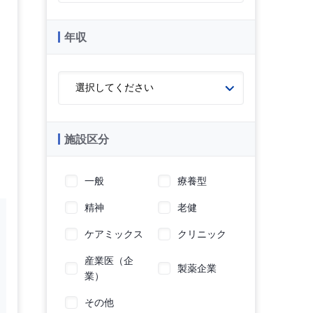
年収
施設区分
一般
療養型
精神
老健
ケアミックス
クリニック
産業医（企
製薬企業
業）
その他