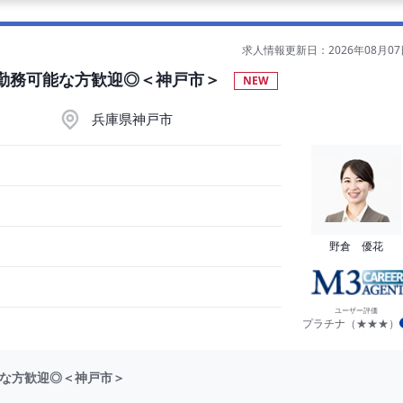
日
求人情報更新日：2026年08月07
日曜勤務可能な方歓迎◎＜神戸市＞
0までの対応あり
NEW
：
兵庫県神戸市
野倉 優花
ユーザー評価
プラチナ（★★★）
可能な方歓迎◎＜神戸市＞