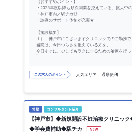
【おすすめポイント】
・2025年度以降も順次開業を控えている、拡大中
・神戸市内／駅チカ◎
・診療のサポート体制が充実★
【施設概要】
１） 神戸市にございますクリニックでのご勤務で
当院は、今日つらさを抱えている方を、
今日すぐに、少しでもラクにするための治療を行っ
２） 最寄り駅から徒歩での通勤が便利です。
人気エリア
通勤便利
この求人のポイント
【勤務内容】
外来診療をお願いいたします。
※他院（大阪×2、京都）との兼務をお願いする場
◇ 外来受診者数 ： 医師1人あたり55～65名程
※新患：15～20分程度／1名・再診：30分に4名以
常勤
コンサルタント紹介
◇ 主な疾患 ： 軽度の神経症圏の方
【神戸市】◆新規開設不妊治療クリニック◆
【勤務条件】
◆学会費補助◆駅チカ
NEW
◇ 年収 ： 1,320万円 〜 1,800万円