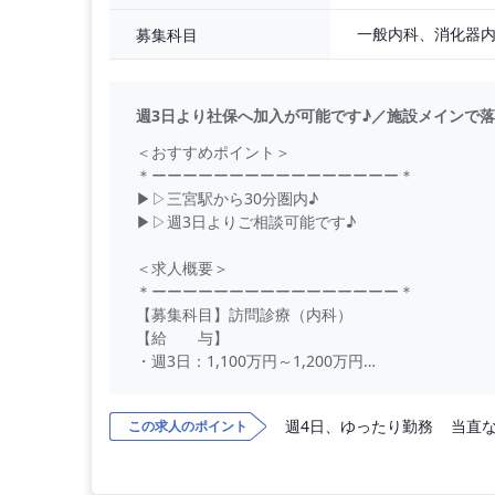
募集科目
週3日より社保へ加入が可能です♪／施設メインで落
＜おすすめポイント＞
＊ーーーーーーーーーーーーーーーー＊
▶▷三宮駅から30分圏内♪
▶▷週3日よりご相談可能です♪
＜求人概要＞
＊ーーーーーーーーーーーーーーーー＊
【募集科目】訪問診療（内科）
【給 与】
・週3日：1,100万円～1,200万円
・週4日：1,500万円～1,600万円
【交 通 費】別途支給
週4日、ゆったり勤務
当直
この求人のポイント
【勤務日数】週3～4日(週3日より社保加入可)
【勤務時間】09：00-18：00(休憩：60分）
【休 日】土・日・祝休み、有給休暇、その他ク