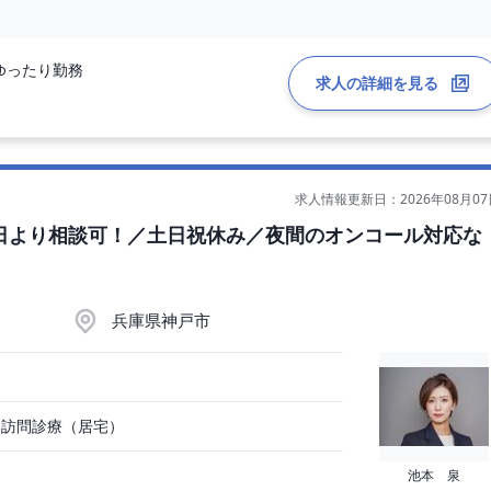
診 16:00-19:00
ゆったり勤務
）
求人の詳細を見る
ペ週2～3件
求人情報更新日：2026年08月07
3日より相談可！／土日祝休み／夜間のオンコール対応な
兵庫県神戸市
、訪問診療（居宅）
池本 泉