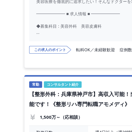
美容医療を徹底的に追求したい！そんなドクターを
━━━━━━━ ■ 求人情報 ■ ━━━━━━━
◆募集科目 : 美容外科 美容皮膚科
◆勤務日数 : 週5日（シフト制）
転科OK／未経験歓迎
症例数
この求人のポイント
◆勤務時間 : 10：00～19：00（休憩1時間）
◆年 収 : 2200万円
◆勤務内容：美容外科、美容皮膚科外来（問診、
常勤
コンサルタント紹介
━━━━━━━ ■ 施設情報 ■ ━━━━━━━
【整形外科：兵庫県神戸市】高収入可能！
◆施設区分 : 美容クリニック
能です！《整形リハ専門転職アモメディ》
-------------------------------------
1,500万～（応相談）