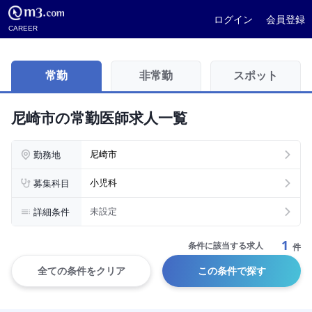
ログイン
会員登録
CAREER
常勤
非常勤
スポット
尼崎市の常勤医師求人一覧
勤務地
尼崎市
募集科目
小児科
詳細条件
未設定
1
条件に該当する求人
件
全ての条件をクリア
この条件で探す