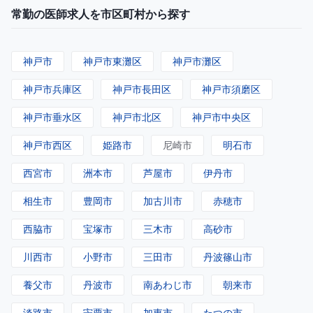
常勤の医師求人を市区町村から探す
神戸市
神戸市東灘区
神戸市灘区
神戸市兵庫区
神戸市長田区
神戸市須磨区
神戸市垂水区
神戸市北区
神戸市中央区
神戸市西区
姫路市
尼崎市
明石市
西宮市
洲本市
芦屋市
伊丹市
相生市
豊岡市
加古川市
赤穂市
西脇市
宝塚市
三木市
高砂市
川西市
小野市
三田市
丹波篠山市
養父市
丹波市
南あわじ市
朝来市
淡路市
宍粟市
加東市
たつの市