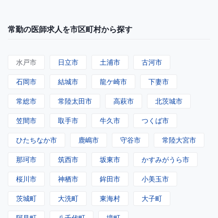
常勤の医師求人を市区町村から探す
水戸市
日立市
土浦市
古河市
石岡市
結城市
龍ケ崎市
下妻市
常総市
常陸太田市
高萩市
北茨城市
笠間市
取手市
牛久市
つくば市
ひたちなか市
鹿嶋市
守谷市
常陸大宮市
那珂市
筑西市
坂東市
かすみがうら市
桜川市
神栖市
鉾田市
小美玉市
茨城町
大洗町
東海村
大子町
阿見町
八千代町
境町