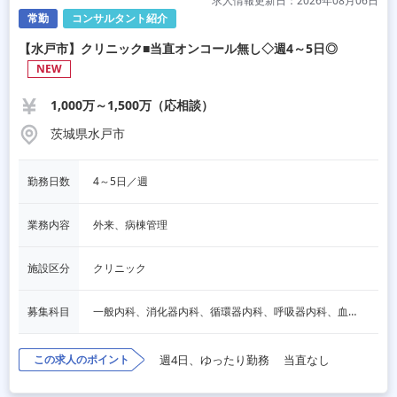
求人情報更新日：2026年08月06日
常勤
コンサルタント紹介
【水戸市】クリニック■当直オンコール無し◇週4～5日◎
NEW
1,000万～1,500万（応相談）
茨城県水戸市
勤務日数
4～5日／週
業務内容
外来、病棟管理
施設区分
クリニック
募集科目
一般内科、消化器内科、循環器内科、呼吸器内科、血液内科、脳神経内科、内分泌内科、老人内科、一般外科、消化器外科、その他
この求人のポイント
週4日、ゆったり勤務
当直なし