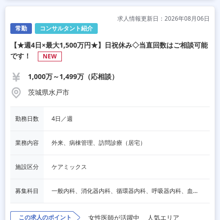
求人情報更新日：2026年08月06日
常勤
コンサルタント紹介
【★週4日×最大1,500万円★】日祝休み◇当直回数はご相談可能
です！
NEW
1,000万～1,499万（応相談）
茨城県水戸市
勤務日数
4日／週
業務内容
外来、病棟管理、訪問診療（居宅）
施設区分
ケアミックス
募集科目
一般内科、消化器内科、循環器内科、呼吸器内科、血液内科、脳神経内科、内分泌内科、老人内科、その他
この求人のポイント
女性医師が活躍中
人気エリア