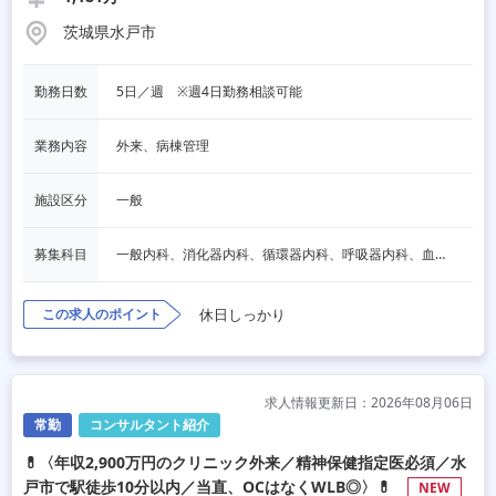
茨城県水戸市
勤務日数
5日／週　※週4日勤務相談可能
業務内容
外来、病棟管理
施設区分
一般
募集科目
一般内科、消化器内科、循環器内科、呼吸器内科、血液内科、脳神経内科、内分泌内科、老人内科、整形外科、その他
この求人のポイント
休日しっかり
求人情報更新日：2026年08月06日
常勤
コンサルタント紹介
💊〈年収2,900万円のクリニック外来／精神保健指定医必須／水
戸市で駅徒歩10分以内／当直、OCはなくWLB◎〉💊
NEW