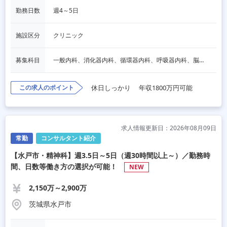
勤務日数
週4～5日
施設区分
クリニック
募集科目
一般内科、消化器内科、循環器内科、呼吸器内科、脳神経内科、内分泌内科、一般外科、その他
この求人のポイント
休日しっかり
年収1800万円可能
求人情報更新日：2026年08月09日
常勤
コンサルタント紹介
【水戸市・精神科】週3.5日～5日（週30時間以上～）／勤務時
間、日数等働き方の選択が可能！
NEW
2,150万～2,900万
茨城県水戸市