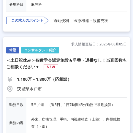
募集科目
麻酔科
この求人のポイント
通勤便利
医療機器・設備充実
求人情報更新日：2026年08月05日
常勤
コンサルタント紹介
＜土日祝休み＞各種学会認定施設★早番・遅番なし！当直回数も
ご相談ください▼
NEW
1,100万～1,800万（応相談）
茨城県水戸市
勤務日数
5日／週　（週5日、1日7時間45分勤務で常勤換算）
外来、病棟管理、手術、内視鏡検査（上部）、内視鏡検
業務内容
査（下部）