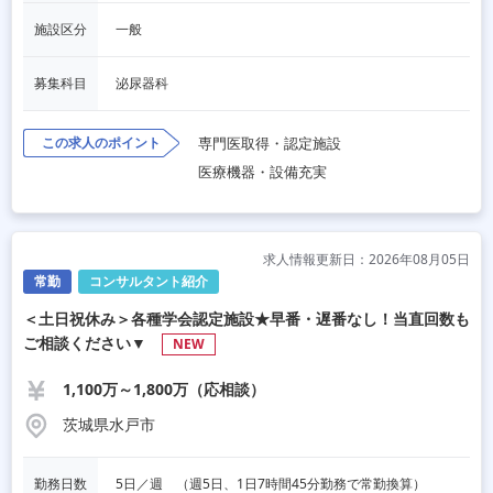
施設区分
一般
募集科目
泌尿器科
この求人のポイント
専門医取得・認定施設
医療機器・設備充実
求人情報更新日：2026年08月05日
常勤
コンサルタント紹介
＜土日祝休み＞各種学会認定施設★早番・遅番なし！当直回数も
ご相談ください▼
NEW
1,100万～1,800万（応相談）
茨城県水戸市
勤務日数
5日／週　（週5日、1日7時間45分勤務で常勤換算）