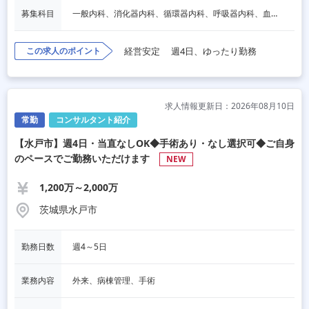
募集科目
一般内科、消化器内科、循環器内科、呼吸器内科、血液内科、心療内科、脳神経内科、内分泌内科、老人内科、一般外科、消化器外科、心臓外科、呼吸器外科、脳神経外科、整形外科、形成外科、リハビリテーション科、小児科、産婦人科、麻酔科
この求人のポイント
経営安定
週4日、ゆったり勤務
求人情報更新日：2026年08月10日
常勤
コンサルタント紹介
【水戸市】週4日・当直なしOK◆手術あり・なし選択可◆ご自身
のペースでご勤務いただけます
NEW
1,200万～2,000万
茨城県水戸市
勤務日数
週4～5日
業務内容
外来、病棟管理、手術