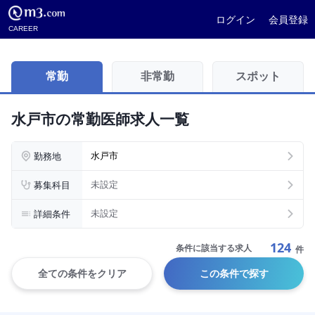
ログイン
会員登録
CAREER
常勤
非常勤
スポット
水戸市の常勤医師求人一覧
勤務地
水戸市
募集科目
未設定
詳細条件
未設定
124
条件に該当する求人
件
全ての条件をクリア
この条件で探す