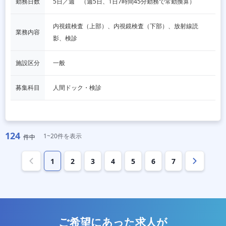
勤務日数
5日／週　（週5日、1日7時間45分勤務で常勤換算）
内視鏡検査（上部）、内視鏡検査（下部）、放射線読
業務内容
影、検診
施設区分
一般
募集科目
人間ドック・検診
124
1~20件を表示
件中
1
2
3
4
5
6
7
ご希望にあった求人が