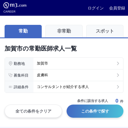
ログイン
会員登録
CAREER
常勤
非常勤
スポット
加賀市の常勤医師求人一覧
勤務地
加賀市
募集科目
皮膚科
詳細条件
コンサルタントが紹介する求人
0
条件に該当する求人
件
全ての条件をクリア
この条件で探す