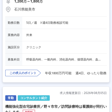
1,200万～1,800万
石川県能美市
勤務日数
5日／週　※週4日勤務相談可能
業務内容
外来
施設区分
クリニック
募集科目
呼吸器内科、一般内科、消化器内科、循環器内科、血液内科、脳神経内科、内分泌内科、老人内科、その他
この求人のポイント
年収1800万円可能
週4日、ゆったり勤務
求人情報更新日：2026年08月05日
常勤
コンサルタント紹介
機能強化型在宅診療所／野々市市／訪問診療時は看護師が同行い
たします