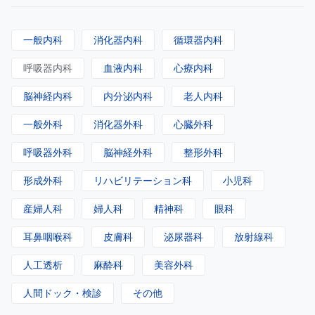
一般内科
消化器内科
循環器内科
呼吸器内科
血液内科
心療内科
脳神経内科
内分泌内科
老人内科
一般外科
消化器外科
心臓外科
呼吸器外科
脳神経外科
整形外科
形成外科
リハビリテーション科
小児科
産婦人科
婦人科
精神科
眼科
耳鼻咽喉科
皮膚科
泌尿器科
放射線科
人工透析
麻酔科
美容外科
人間ドック・検診
その他