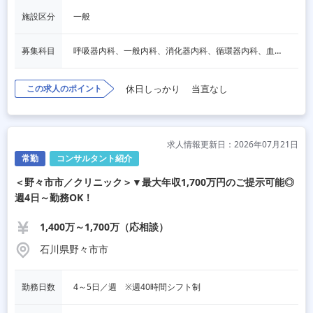
施設区分
一般
募集科目
呼吸器内科、一般内科、消化器内科、循環器内科、血液内科、脳神経内科、内分泌内科、老人内科、人間ドック・検診、その他
この求人のポイント
休日しっかり
当直なし
求人情報更新日：2026年07月21日
常勤
コンサルタント紹介
＜野々市市／クリニック＞▼最大年収1,700万円のご提示可能◎
週4日～勤務OK！
1,400万～1,700万（応相談）
石川県野々市市
勤務日数
4～5日／週　※週40時間シフト制