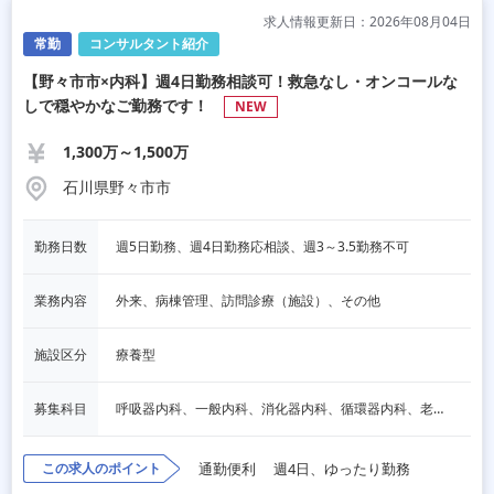
求人情報更新日：2026年08月04日
常勤
コンサルタント紹介
【野々市市×内科】週4日勤務相談可！救急なし・オンコールな
しで穏やかなご勤務です！
NEW
1,300万～1,500万
石川県野々市市
勤務日数
週5日勤務、週4日勤務応相談、週3～3.5勤務不可
業務内容
外来、病棟管理、訪問診療（施設）、その他
施設区分
療養型
募集科目
呼吸器内科、一般内科、消化器内科、循環器内科、老人内科
この求人のポイント
通勤便利
週4日、ゆったり勤務