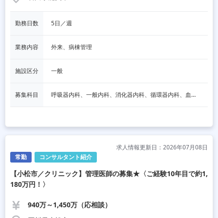
勤務日数
5日／週
業務内容
外来、病棟管理
施設区分
一般
募集科目
呼吸器内科、一般内科、消化器内科、循環器内科、血液内科、脳神経内科、内分泌内科、老人内科、その他
求人情報更新日：2026年07月08日
常勤
コンサルタント紹介
【小松市／クリニック】管理医師の募集★〈ご経験10年目で約1,
180万円！〉
940万～1,450万（応相談）