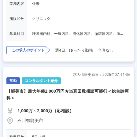
業務内容
外来
施設区分
クリニック
募集科目
呼吸器内科、一般内科、消化器内科、循環器内科、血液内科、脳神経内科、内分泌内科、老人内科、その他
この求人のポイント
週4日、ゆったり勤務
当直なし
求人情報更新日：2026年07月14日
常勤
コンサルタント紹介
【能美市】最大年俸2,000万円★当直回数相談可能◎＜総合診療
科＞
1,000万～2,000万（応相談）
石川県能美市
勤務日数
5日／週