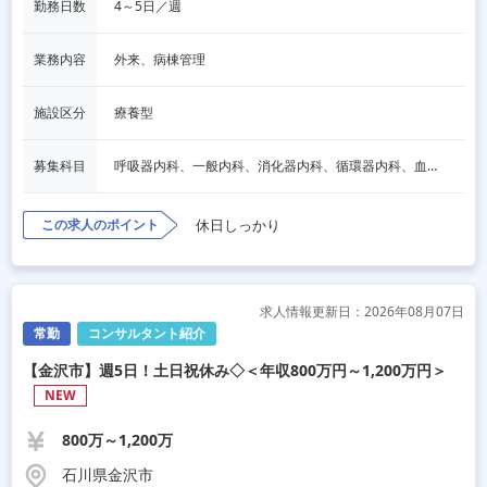
勤務日数
4～5日／週
業務内容
外来、病棟管理
施設区分
療養型
募集科目
呼吸器内科、一般内科、消化器内科、循環器内科、血液内科、脳神経内科、内分泌内科、老人内科、その他
この求人のポイント
休日しっかり
求人情報更新日：2026年08月07日
常勤
コンサルタント紹介
【金沢市】週5日！土日祝休み◇＜年収800万円～1,200万円＞
NEW
800万～1,200万
石川県金沢市