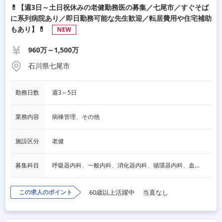
💊【週3日～土日祝休みの老健勤務医の募集／七尾市／すぐそば
に系列病院あり／即日勤務可能な先生歓迎／転居費用や住宅補助
もあり】💊
NEW
960万～1,500万
石川県七尾市
勤務日数
週3～5日
業務内容
病棟管理、その他
施設区分
老健
募集科目
呼吸器内科、一般内科、消化器内科、循環器内科、血液内科、脳神経内科、内分泌内科、老人内科、脳神経外科、整形外科、リハビリテーション科、泌尿器科、人工透析、麻酔科、人間ドック・検診
この求人のポイント
60歳以上活躍中
当直なし