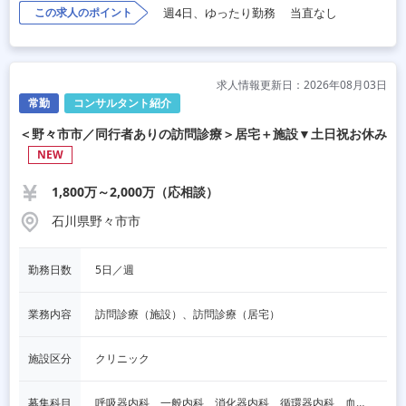
この求人のポイント
週4日、ゆったり勤務
当直なし
求人情報更新日：2026年08月03日
常勤
コンサルタント紹介
＜野々市市／同行者ありの訪問診療＞居宅＋施設▼土日祝お休み
NEW
1,800万～2,000万（応相談）
石川県野々市市
勤務日数
5日／週
業務内容
訪問診療（施設）、訪問診療（居宅）
施設区分
クリニック
募集科目
呼吸器内科、一般内科、消化器内科、循環器内科、血液内科、脳神経内科、内分泌内科、老人内科、一般外科、消化器外科、その他