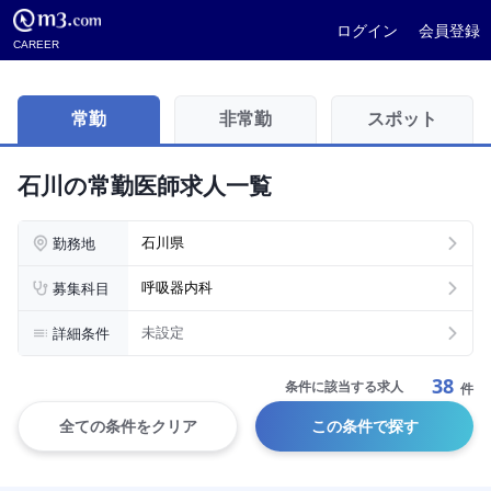
ログイン
会員登録
CAREER
常勤
非常勤
スポット
石川の常勤医師求人一覧
勤務地
石川県
募集科目
呼吸器内科
詳細条件
未設定
38
条件に該当する求人
件
全ての条件をクリア
この条件で探す