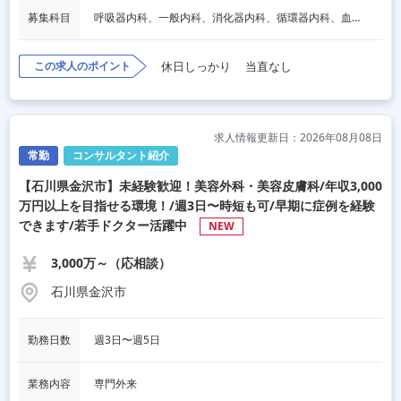
募集科目
呼吸器内科、一般内科、消化器内科、循環器内科、血液内科、心療内科、脳神経内科、内分泌内科、老人内科、一般外科、消化器外科、心臓外科、呼吸器外科、脳神経外科、整形外科、形成外科、リハビリテーション科、小児科、産婦人科、婦人科、精神科、眼科、耳鼻咽喉科、皮膚科、泌尿器科、放射線科、人工透析、麻酔科、美容外科、人間ドック・検診、その他
この求人のポイント
休日しっかり
当直なし
求人情報更新日：2026年08月08日
常勤
コンサルタント紹介
【石川県金沢市】未経験歓迎！美容外科・美容皮膚科/年収3,000
万円以上を目指せる環境！/週3日〜時短も可/早期に症例を経験
できます/若手ドクター活躍中
NEW
3,000万～（応相談）
石川県金沢市
勤務日数
週3日〜週5日
業務内容
専門外来