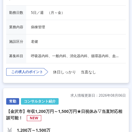
勤務日数
5日／週　（月～金）
業務内容
病棟管理
施設区分
老健
募集科目
呼吸器内科、一般内科、消化器内科、循環器内科、血液内科、脳神経内科、内分泌内科、老人内科、一般外科、消化器外科、その他
この求人のポイント
休日しっかり
当直なし
求人情報更新日：2026年08月06日
常勤
コンサルタント紹介
【金沢市】年収1,200万円～1,500万円★日祝休み▽当直対応相
談可能！
NEW
1,200万～1,500万