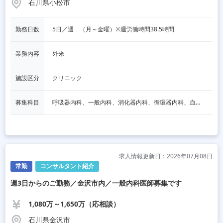
石川県小松市
勤務日数
5日／週　（月～金曜）※週労働時間38.5時間
業務内容
外来
施設区分
クリニック
募集科目
呼吸器内科、一般内科、消化器内科、循環器内科、血液内科、脳神経内科、内分泌内科、老人内科、その他
求人情報更新日：2026年07月08日
常勤
コンサルタント紹介
週3日からのご勤務／金沢市内／一般内科医師募集です
1,080万～1,650万（応相談）
石川県金沢市