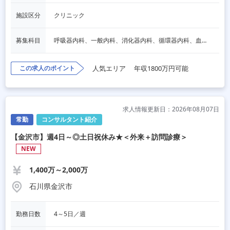
施設区分
クリニック
募集科目
呼吸器内科、一般内科、消化器内科、循環器内科、血液内科、心療内科、脳神経内科、内分泌内科、老人内科、一般外科、消化器外科、心臓外科、呼吸器外科、脳神経外科、整形外科、形成外科、リハビリテーション科、小児科、産婦人科、婦人科、精神科、眼科、耳鼻咽喉科、皮膚科、泌尿器科、放射線科、人工透析、麻酔科、美容外科、人間ドック・検診、その他
この求人のポイント
人気エリア
年収1800万円可能
求人情報更新日：2026年08月07日
常勤
コンサルタント紹介
【金沢市】週4日～◎土日祝休み★＜外来＋訪問診療＞
NEW
1,400万～2,000万
石川県金沢市
勤務日数
4～5日／週