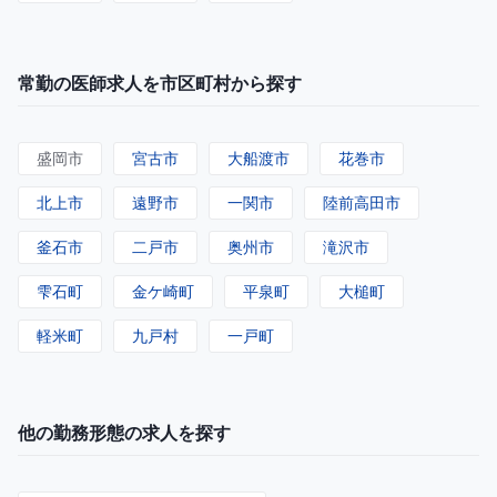
常勤の医師求人を市区町村から探す
盛岡市
宮古市
大船渡市
花巻市
北上市
遠野市
一関市
陸前高田市
釜石市
二戸市
奥州市
滝沢市
雫石町
金ケ崎町
平泉町
大槌町
軽米町
九戸村
一戸町
他の勤務形態の求人を探す