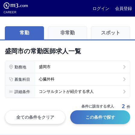
ログイン
会員登録
CAREER
常勤
非常勤
スポット
盛岡市の常勤医師求人一覧
勤務地
盛岡市
募集科目
心臓外科
詳細条件
コンサルタントが紹介する求人
2
条件に該当する求人
件
全ての条件をクリア
この条件で探す