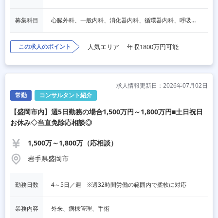
募集科目
心臓外科、一般内科、消化器内科、循環器内科、呼吸器内科、血液内科、心療内科、脳神経内科、内分泌内科、老人内科、一般外科、消化器外科、呼吸器外科、脳神経外科、整形外科、形成外科、リハビリテーション科、小児科、産婦人科、婦人科、精神科、眼科、耳鼻咽喉科、皮膚科、泌尿器科、放射線科、人工透析、麻酔科、美容外科、人間ドック・検診、その他
この求人のポイント
人気エリア
年収1800万円可能
求人情報更新日：2026年07月02日
常勤
コンサルタント紹介
【盛岡市内】週5日勤務の場合1,500万円～1,800万円■土日祝日
お休み◇当直免除応相談◎
1,500万～1,800万（応相談）
岩手県盛岡市
勤務日数
4～5日／週　※週32時間労働の範囲内で柔軟に対応
業務内容
外来、病棟管理、手術