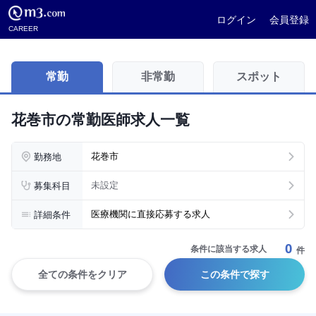
ログイン
会員登録
CAREER
常勤
非常勤
スポット
花巻市の常勤医師求人一覧
勤務地
花巻市
募集科目
未設定
詳細条件
医療機関に直接応募する求人
0
条件に該当する求人
件
全ての条件をクリア
この条件で探す