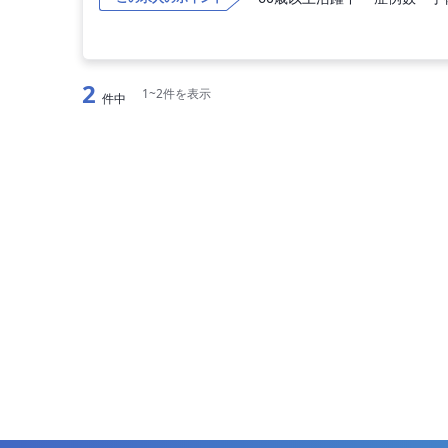
2
1~2件を表示
件中