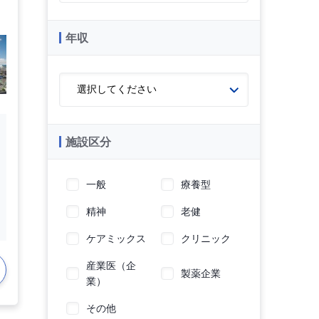
年収
施設区分
一般
療養型
精神
老健
ケアミックス
クリニック
産業医（企
製薬企業
業）
その他