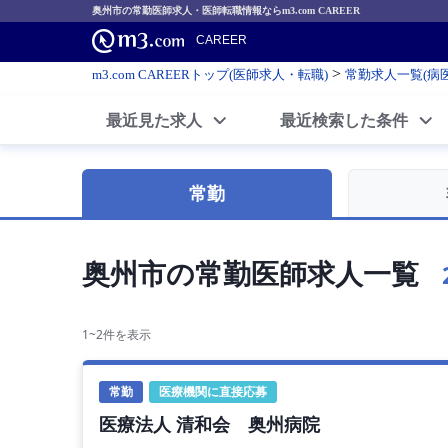
奥州市の常勤医師求人・医師転職情報ならm3.com CAREER
CAREER
>
m3.com CAREERトップ(医師求人・転職)
常勤求人一覧(病
最近見た求人
最近検索した条件
常勤
奥州市の常勤医師求人一覧
1~2件を表示
常勤
医療機関に直接応募
医療法人 清和会 奥州病院