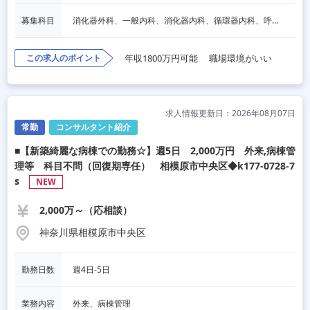
募集科目
消化器外科、一般内科、消化器内科、循環器内科、呼吸器内科、血液内科、脳神経内科、内分泌内科、老人内科、一般外科、心臓外科、呼吸器外科、脳神経外科、整形外科、形成外科、リハビリテーション科
この求人のポイント
年収1800万円可能
職場環境がいい
求人情報更新日：2026年08月07日
常勤
コンサルタント紹介
■【新築綺麗な病棟での勤務☆】週5日 2,000万円 外来,病棟管
理等 科目不問（回復期専任） 相模原市中央区◆k177-0728-7
s
NEW
2,000万～（応相談）
神奈川県相模原市中央区
勤務日数
週4日-5日
業務内容
外来、病棟管理