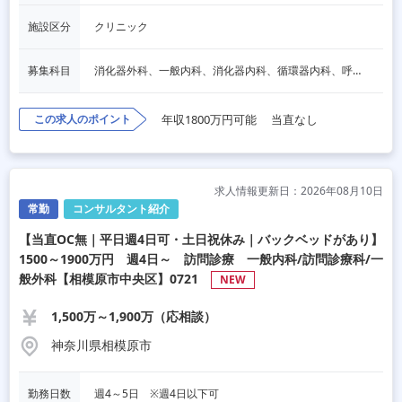
施設区分
クリニック
募集科目
消化器外科、一般内科、消化器内科、循環器内科、呼吸器内科、血液内科、脳神経内科、内分泌内科、老人内科、一般外科、心臓外科、呼吸器外科、脳神経外科、形成外科、リハビリテーション科、泌尿器科、麻酔科、その他
この求人のポイント
年収1800万円可能
当直なし
求人情報更新日：2026年08月10日
常勤
コンサルタント紹介
【当直OC無｜平日週4日可・土日祝休み｜バックベッドがあり】
1500～1900万円 週4日～ 訪問診療 一般内科/訪問診療科/一
般外科【相模原市中央区】0721
NEW
1,500万～1,900万（応相談）
神奈川県相模原市
勤務日数
週4～5日　※週4日以下可