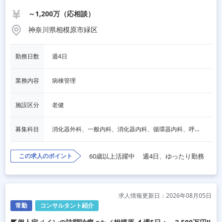
～1,200万（応相談）
神奈川県相模原市緑区
勤務日数
週4日
業務内容
病棟管理
施設区分
老健
募集科目
消化器外科、一般内科、消化器内科、循環器内科、呼吸器内科、血液内科、心療内科、脳神経内科、内分泌内科、老人内科、一般外科、心臓外科、呼吸器外科、脳神経外科、整形外科、形成外科、リハビリテーション科
この求人のポイント
60歳以上活躍中
週4日、ゆったり勤務
求人情報更新日：2026年08月05日
常勤
コンサルタント紹介