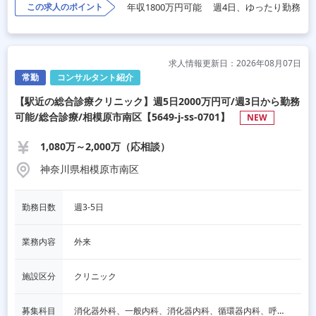
この求人のポイント
年収1800万円可能
週4日、ゆったり勤務
求人情報更新日：2026年08月07日
常勤
コンサルタント紹介
【駅近の総合診療クリニック】週5日2000万円可/週3日から勤務
可能/総合診療/相模原市南区【5649-j-ss-0701】
NEW
1,080万～2,000万（応相談）
神奈川県相模原市南区
勤務日数
週3-5日
業務内容
外来
施設区分
クリニック
募集科目
消化器外科、一般内科、消化器内科、循環器内科、呼吸器内科、血液内科、脳神経内科、内分泌内科、老人内科、一般外科、心臓外科、呼吸器外科、脳神経外科、整形外科、形成外科、リハビリテーション科