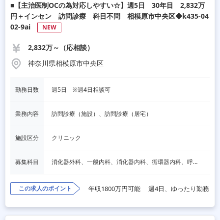
■【主治医制OCの為対応しやすい☆】週5日 30年目 2,832万
円＋インセン 訪問診療 科目不問 相模原市中央区◆k435-04
02-9ai
NEW
2,832万～（応相談）
神奈川県相模原市中央区
勤務日数
週5日　※週4日相談可
業務内容
訪問診療（施設）、訪問診療（居宅）
施設区分
クリニック
募集科目
消化器外科、一般内科、消化器内科、循環器内科、呼吸器内科、血液内科、心療内科、脳神経内科、内分泌内科、老人内科、一般外科、心臓外科、呼吸器外科、脳神経外科、整形外科、形成外科、リハビリテーション科、小児科、産婦人科、婦人科、精神科、眼科、耳鼻咽喉科、皮膚科、泌尿器科、放射線科、人工透析、麻酔科、美容外科、人間ドック・検診、その他
この求人のポイント
年収1800万円可能
週4日、ゆったり勤務