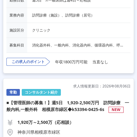
勤務日数
週5日　※一般医師は週4日～応相談
業務内容
訪問診療（施設）、訪問診療（居宅）
施設区分
クリニック
募集科目
消化器外科、一般内科、消化器内科、循環器内科、呼吸器内科、血液内科、心療内科、脳神経内科、内分泌内科、老人内科、一般外科、心臓外科、呼吸器外科、脳神経外科、整形外科、形成外科、リハビリテーション科、小児科、産婦人科、婦人科、精神科、眼科、耳鼻咽喉科、皮膚科、泌尿器科、放射線科、人工透析、麻酔科、美容外科、人間ドック・検診、その他
この求人のポイント
年収1800万円可能
当直なし
求人情報更新日：2026年08月06日
常勤
コンサルタント紹介
■【管理医師の募集！】週5日 1,920-2,500万円 訪問診療 一
般内科,一般外科 相模原市緑区◆k53394-0425-6s
NEW
1,920万～2,500万（応相談）
神奈川県相模原市緑区