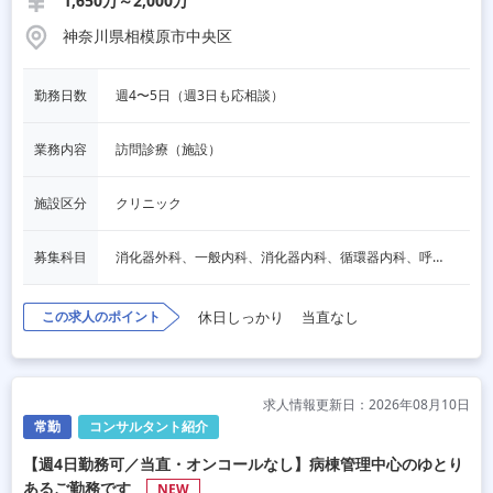
1,650万～2,000万
神奈川県相模原市中央区
勤務日数
週4〜5日（週3日も応相談）
業務内容
訪問診療（施設）
施設区分
クリニック
募集科目
消化器外科、一般内科、消化器内科、循環器内科、呼吸器内科、血液内科、心療内科、脳神経内科、内分泌内科、老人内科、一般外科、心臓外科、呼吸器外科、脳神経外科、整形外科、形成外科、リハビリテーション科
この求人のポイント
休日しっかり
当直なし
求人情報更新日：2026年08月10日
常勤
コンサルタント紹介
【週4日勤務可／当直・オンコールなし】病棟管理中心のゆとり
あるご勤務です
NEW