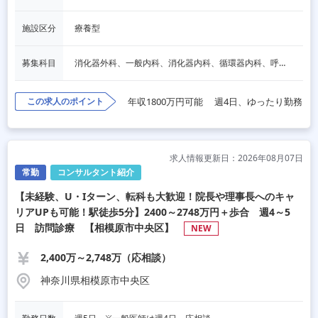
施設区分
療養型
募集科目
消化器外科、一般内科、消化器内科、循環器内科、呼吸器内科、血液内科、心療内科、脳神経内科、内分泌内科、老人内科、一般外科、心臓外科、呼吸器外科、脳神経外科、整形外科、形成外科、リハビリテーション科、小児科、産婦人科、婦人科、精神科、眼科、耳鼻咽喉科、皮膚科、泌尿器科、放射線科、人工透析、麻酔科、美容外科、人間ドック・検診、その他
この求人のポイント
年収1800万円可能
週4日、ゆったり勤務
求人情報更新日：2026年08月07日
常勤
コンサルタント紹介
【未経験、U・Iターン、転科も大歓迎！院長や理事長へのキャ
リアUPも可能！駅徒歩5分】2400～2748万円＋歩合 週4～5
日 訪問診療 【相模原市中央区】
NEW
2,400万～2,748万（応相談）
神奈川県相模原市中央区