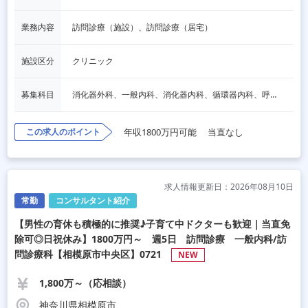
業務内容
訪問診療（施設）、訪問診療（居宅）
施設区分
クリニック
募集科目
消化器外科、一般内科、消化器内科、循環器内科、呼吸器内科、血液内科、脳神経内科、内分泌内科、老人内科、一般外科、心臓外科、呼吸器外科、脳神経外科、形成外科、リハビリテーション科、泌尿器科、麻酔科、その他
この求人のポイント
年収1800万円可能
当直なし
求人情報更新日：2026年08月10日
常勤
コンサルタント紹介
【男性の育休も積極的に推奨♪子育て中ドクターも歓迎｜当直免
除可◎日祝休み】1800万円～ 週5日 訪問診療 一般内科/訪
問診療科【相模原市中央区】0721
NEW
1,800万～（応相談）
神奈川県相模原市