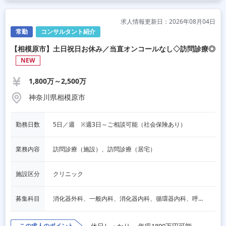
求人情報更新日：2026年08月04日
常勤
コンサルタント紹介
【相模原市】土日祝日お休み／当直オンコールなし◇訪問診療◎
NEW
1,800万～2,500万
神奈川県相模原市
勤務日数
5日／週　※週3日～ご相談可能（社会保険あり）
業務内容
訪問診療（施設）、訪問診療（居宅）
施設区分
クリニック
募集科目
消化器外科、一般内科、消化器内科、循環器内科、呼吸器内科、血液内科、脳神経内科、内分泌内科、老人内科、一般外科、その他
この求人のポイント