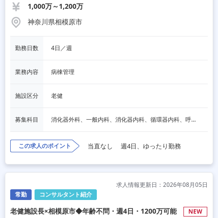
1,000万～1,200万
神奈川県相模原市
勤務日数
4日／週
業務内容
病棟管理
施設区分
老健
募集科目
消化器外科、一般内科、消化器内科、循環器内科、呼吸器内科、血液内科、脳神経内科、内分泌内科、老人内科、一般外科、その他
この求人のポイント
当直なし
週4日、ゆったり勤務
求人情報更新日：2026年08月05日
常勤
コンサルタント紹介
老健施設長×相模原市◆年齢不問・週4日・1200万可能
NEW