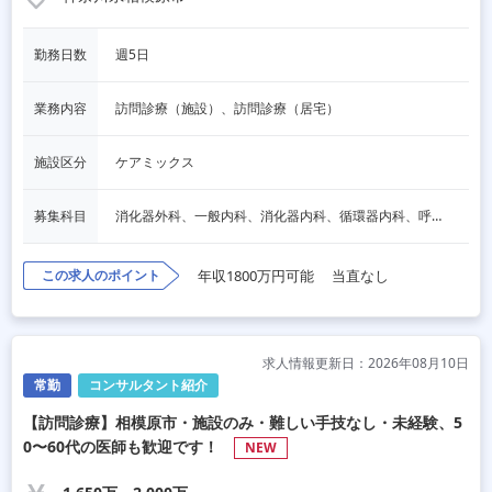
勤務日数
週5日
業務内容
訪問診療（施設）、訪問診療（居宅）
施設区分
ケアミックス
募集科目
消化器外科、一般内科、消化器内科、循環器内科、呼吸器内科、血液内科、脳神経内科、内分泌内科、老人内科、一般外科、心臓外科、呼吸器外科、脳神経外科、形成外科、リハビリテーション科、泌尿器科、麻酔科、その他
この求人のポイント
年収1800万円可能
当直なし
求人情報更新日：2026年08月10日
常勤
コンサルタント紹介
【訪問診療】相模原市・施設のみ・難しい手技なし・未経験、5
0〜60代の医師も歓迎です！
NEW