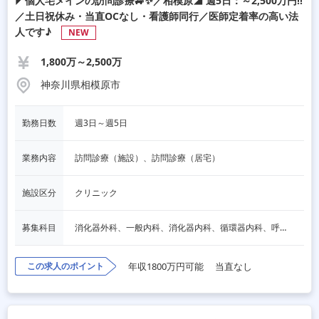
◤個人宅メインの訪問診療🚙✨／相模原◢ 週5日：～2,500万円‼
／土日祝休み・当直OCなし・看護師同行／医師定着率の高い法
人です♪
NEW
1,800万～2,500万
神奈川県相模原市
勤務日数
週3日～週5日 
業務内容
訪問診療（施設）、訪問診療（居宅）
施設区分
クリニック
募集科目
消化器外科、一般内科、消化器内科、循環器内科、呼吸器内科、血液内科、脳神経内科、内分泌内科、老人内科、一般外科、心臓外科、呼吸器外科、脳神経外科
この求人のポイント
年収1800万円可能
当直なし