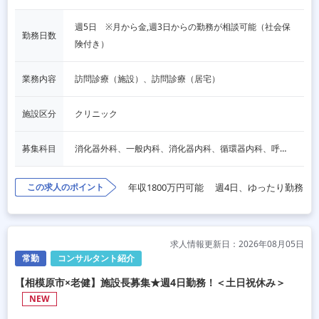
週5日　※月から金,週3日からの勤務が相談可能（社会保
勤務日数
険付き）
業務内容
訪問診療（施設）、訪問診療（居宅）
施設区分
クリニック
募集科目
消化器外科、一般内科、消化器内科、循環器内科、呼吸器内科、血液内科、脳神経内科、内分泌内科、老人内科、一般外科、心臓外科、呼吸器外科、脳神経外科、整形外科、形成外科、リハビリテーション科、その他
この求人のポイント
年収1800万円可能
週4日、ゆったり勤務
求人情報更新日：2026年08月05日
常勤
コンサルタント紹介
【相模原市×老健】施設長募集★週4日勤務！＜土日祝休み＞
NEW