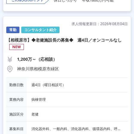
休日しっかり
年収1800万円可能
求人情報更新日：2026年08月04日
常勤
コンサルタント紹介
【相模原市】◆老健施設長の募集◆ 週4日／オンコールなし
NEW
1,200万～（応相談）
神奈川県相模原市緑区
勤務日数
週4日（曜日相談可）
業務内容
病棟管理
施設区分
老健
募集科目
消化器外科、一般内科、消化器内科、循環器内科、呼吸器内科、血液内科、脳神経内科、内分泌内科、老人内科、一般外科、その他