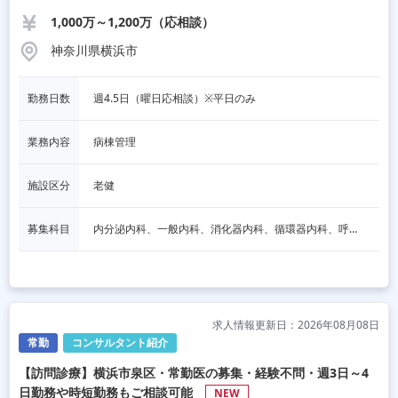
1,000万～1,200万（応相談）
神奈川県横浜市
勤務日数
週4.5日（曜日応相談）※平日のみ
業務内容
病棟管理
施設区分
老健
募集科目
内分泌内科、一般内科、消化器内科、循環器内科、呼吸器内科、血液内科、心療内科、脳神経内科、老人内科、一般外科、消化器外科、心臓外科、呼吸器外科、脳神経外科、整形外科、形成外科、リハビリテーション科、泌尿器科、麻酔科
求人情報更新日：2026年08月08日
常勤
コンサルタント紹介
【訪問診療】横浜市泉区・常勤医の募集・経験不問・週3日～4
日勤務や時短勤務もご相談可能
NEW