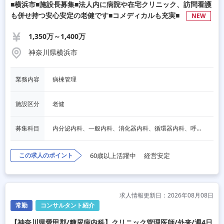
■横浜市■施設長募集■法人内に病院や在宅クリニック、訪問看護
も併せ持つ安心安定の老健です■コメディカルも充実■
NEW
1,350万～1,400万
神奈川県横浜市
業務内容
病棟管理
施設区分
老健
募集科目
内分泌内科、一般内科、消化器内科、循環器内科、呼吸器内科、血液内科、脳神経内科、老人内科
この求人のポイント
60歳以上活躍中
経営安定
求人情報更新日：2026年08月08日
常勤
コンサルタント紹介
【神奈川県愛甲郡/糖尿病内科】クリニック管理医師/外来/週4日