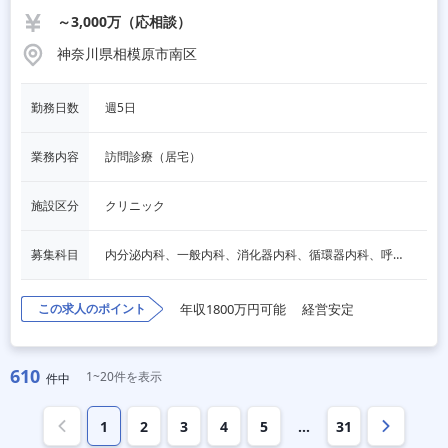
～3,000万（応相談）
神奈川県相模原市南区
勤務日数
週5日
業務内容
訪問診療（居宅）
施設区分
クリニック
募集科目
内分泌内科、一般内科、消化器内科、循環器内科、呼吸器内科、血液内科、老人内科、泌尿器科
この求人のポイント
年収1800万円可能
経営安定
610
1~20件を表示
件中
1
2
3
4
5
…
31