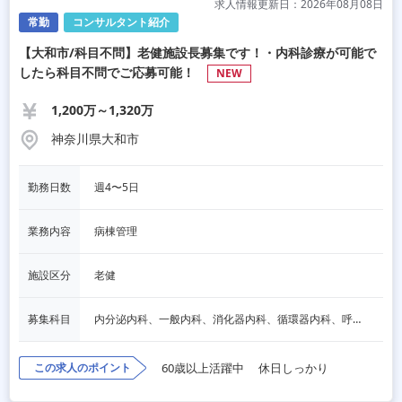
求人情報更新日：2026年08月08日
常勤
コンサルタント紹介
【大和市/科目不問】老健施設長募集です！・内科診療が可能で
したら科目不問でご応募可能！
NEW
1,200万～1,320万
神奈川県大和市
勤務日数
週4〜5日
業務内容
病棟管理
施設区分
老健
募集科目
内分泌内科、一般内科、消化器内科、循環器内科、呼吸器内科、血液内科、脳神経内科、老人内科、一般外科、その他
この求人のポイント
60歳以上活躍中
休日しっかり