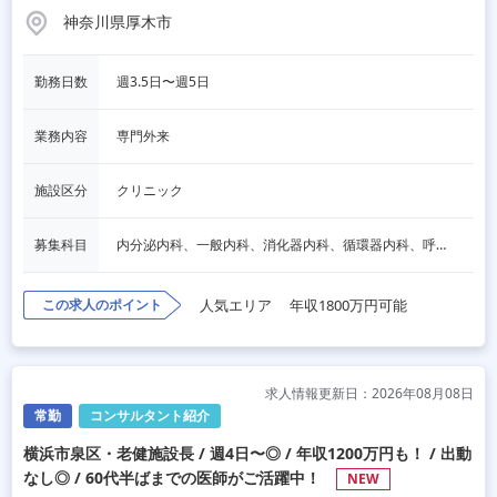
神奈川県厚木市
勤務日数
週3.5日〜週5日
業務内容
専門外来
施設区分
クリニック
募集科目
内分泌内科、一般内科、消化器内科、循環器内科、呼吸器内科、血液内科、心療内科、脳神経内科、老人内科、一般外科、消化器外科、心臓外科、呼吸器外科、脳神経外科、整形外科、形成外科、リハビリテーション科、小児科、産婦人科、婦人科、精神科、眼科、耳鼻咽喉科、皮膚科、泌尿器科、放射線科、人工透析、麻酔科、美容外科、人間ドック・検診、その他
この求人のポイント
人気エリア
年収1800万円可能
求人情報更新日：2026年08月08日
常勤
コンサルタント紹介
横浜市泉区・老健施設長 / 週4日〜◎ / 年収1200万円も！ / 出動
なし◎ / 60代半ばまでの医師がご活躍中！
NEW