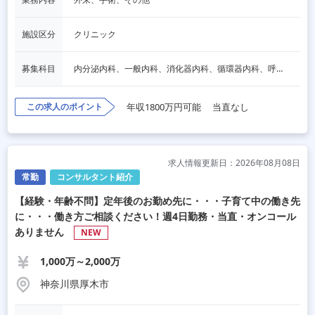
施設区分
クリニック
募集科目
内分泌内科、一般内科、消化器内科、循環器内科、呼吸器内科、血液内科、心療内科、脳神経内科、老人内科、一般外科、消化器外科、心臓外科、呼吸器外科、脳神経外科、整形外科、形成外科、リハビリテーション科、小児科、産婦人科、婦人科、精神科、眼科、耳鼻咽喉科、皮膚科、泌尿器科、放射線科、人工透析、麻酔科、美容外科、人間ドック・検診、その他
この求人のポイント
年収1800万円可能
当直なし
求人情報更新日：2026年08月08日
常勤
コンサルタント紹介
【経験・年齢不問】定年後のお勤め先に・・・子育て中の働き先
に・・・働き方ご相談ください！週4日勤務・当直・オンコール
ありません
NEW
1,000万～2,000万
神奈川県厚木市