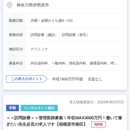
神奈川県伊勢原市
勤務日数
月曜～金曜のうち週4～5日
業務内容
訪問診療（施設）、訪問診療（居宅）
施設区分
クリニック
募集科目
内分泌内科、一般内科、消化器内科、循環器内科、呼吸器内科、血液内科、心療内科、脳神経内科、老人内科、一般外科、消化器外科、心臓外科、呼吸器外科、脳神経外科、整形外科、形成外科、リハビリテーション科、小児科、産婦人科、婦人科、精神科、眼科、耳鼻咽喉科、皮膚科、泌尿器科、放射線科、人工透析、麻酔科、美容外科、人間ドック・検診、その他
この求人のポイント
年収1800万円可能
当直なし
求人情報更新日：2026年08月07日
常勤
コンサルタント紹介
＜＜訪問診療＞＞管理医師募集！年収MAX3000万円！働いて稼
ぎたい先生必見の求人です【相模原市南区】
NEW