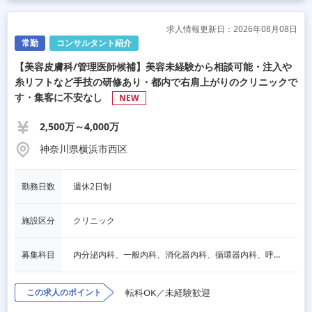
求人情報更新日：2026年08月08日
常勤
コンサルタント紹介
【美容皮膚科/管理医師候補】美容未経験から相談可能・注入や
糸リフトなど手技の研修あり・都内で右肩上がりのクリニックで
す・集客に不安なし
NEW
2,500万～4,000万
神奈川県横浜市西区
勤務日数
週休2日制
施設区分
クリニック
募集科目
内分泌内科、一般内科、消化器内科、循環器内科、呼吸器内科、血液内科、心療内科、脳神経内科、老人内科、一般外科、消化器外科、心臓外科、呼吸器外科、脳神経外科、整形外科、形成外科、リハビリテーション科、小児科、産婦人科、婦人科、精神科、眼科、耳鼻咽喉科、皮膚科、泌尿器科、放射線科、人工透析、麻酔科、美容外科、人間ドック・検診、その他
この求人のポイント
転科OK／未経験歓迎