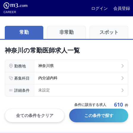
ログイン
会員登録
CAREER
常勤
非常勤
スポット
神奈川の常勤医師求人一覧
勤務地
神奈川県
募集科目
内分泌内科
詳細条件
未設定
610
条件に該当する求人
件
全ての条件をクリア
この条件で探す