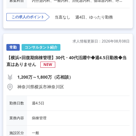
募集科目
内分泌内科、一般内科、消化器内科、循環器内科、呼吸器内科、血液内科、心療内科、脳神経内科、老人内科、一般外科、消化器外科
この求人のポイント
当直なし
週4日、ゆったり勤務
求人情報更新日：2026年08月08日
常勤
コンサルタント紹介
【横浜×回復期病棟管理】30代・40代活躍中◆週4.5日勤務◆当
直はありません
NEW
1,200万～1,800万（応相談）
神奈川県横浜市神奈川区
勤務日数
週4.5日
業務内容
病棟管理
施設区分
一般