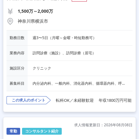
1,500万～2,000万
神奈川県横浜市
勤務日数
週3〜5日（月曜～金曜・時短勤務可）
業務内容
訪問診療（施設）、訪問診療（居宅）
施設区分
クリニック
募集科目
内分泌内科、一般内科、消化器内科、循環器内科、呼吸器内科、血液内科、心療内科、脳神経内科、老人内科、一般外科、消化器外科、心臓外科、呼吸器外科、脳神経外科、整形外科、形成外科、リハビリテーション科、小児科
この求人のポイント
転科OK／未経験歓迎
年収1800万円可能
求人情報更新日：2026年08月08日
常勤
コンサルタント紹介