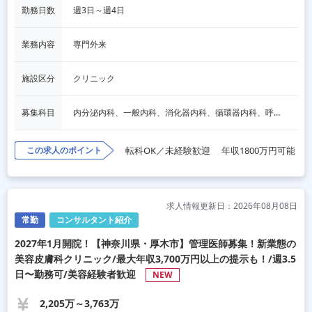
勤務日数
週3日～週4日
業務内容
専門外来
施設区分
クリニック
募集科目
内分泌内科、一般内科、消化器内科、循環器内科、呼吸器内科、血液内科、心療内科、脳神経内科、老人内科、一般外科、消化器外科、心臓外科、呼吸器外科、脳神経外科、整形外科、形成外科、リハビリテーション科、小児科、産婦人科、婦人科、精神科、眼科、耳鼻咽喉科、皮膚科、泌尿器科、放射線科、人工透析、麻酔科、美容外科、人間ドック・検診、その他
この求人のポイント
転科OK／未経験歓迎
年収1800万円可能
求人情報更新日：2026年08月08日
常勤
コンサルタント紹介
2027年1月開院！【神奈川県・厚木市】管理医師募集！新業態の
美容皮膚科クリニック/最大年収3,700万円以上の提示も！/週3.5
日〜勤務可/美容経験者歓迎
NEW
2,205万～3,763万