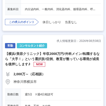
募集科目
内分泌内科、一般内科、消化器内科、循環器内科、呼吸器内科、血液内科、心療内科、脳神経内科、老人内科、一般外科、消化器外科、脳神経外科、整形外科、リハビリテーション科
この求人のポイント
休日しっかり
当直なし
求人情報更新日：2026年08月08日
常勤
コンサルタント紹介
【横浜/美容クリニック】年収2000万円/外科メイン/転職するな
ら「大手！」という選択肢/症例、教育が整っている環境が成長
を後押しします♪
NEW
2,000万～（応相談）
神奈川県横浜市
勤務日数
週5日　※週4日相談可
業務内容
外来、手術、その他