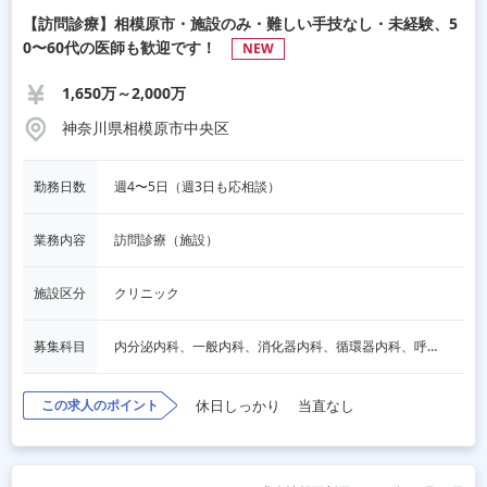
【訪問診療】相模原市・施設のみ・難しい手技なし・未経験、5
0〜60代の医師も歓迎です！
NEW
1,650万～2,000万
神奈川県相模原市中央区
勤務日数
週4〜5日（週3日も応相談）
業務内容
訪問診療（施設）
施設区分
クリニック
募集科目
内分泌内科、一般内科、消化器内科、循環器内科、呼吸器内科、血液内科、心療内科、脳神経内科、老人内科、一般外科、消化器外科、心臓外科、呼吸器外科、脳神経外科、整形外科、形成外科、リハビリテーション科
この求人のポイント
休日しっかり
当直なし