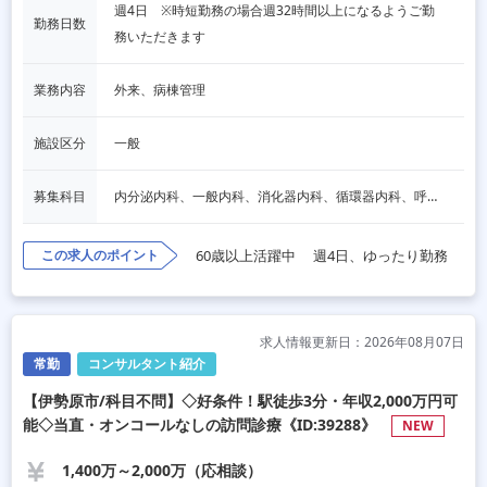
週4日　※時短勤務の場合週32時間以上になるようご勤
勤務日数
務いただきます
業務内容
外来、病棟管理
施設区分
一般
募集科目
内分泌内科、一般内科、消化器内科、循環器内科、呼吸器内科、血液内科、心療内科、脳神経内科、老人内科、一般外科、消化器外科、脳神経外科、整形外科
この求人のポイント
60歳以上活躍中
週4日、ゆったり勤務
求人情報更新日：2026年08月07日
常勤
コンサルタント紹介
【伊勢原市/科目不問】◇好条件！駅徒歩3分・年収2,000万円可
能◇当直・オンコールなしの訪問診療《ID:39288》
NEW
1,400万～2,000万（応相談）