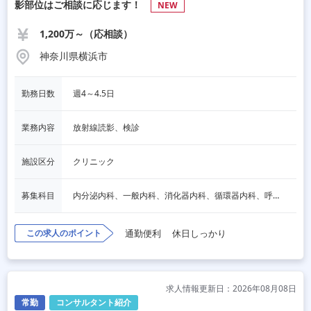
影部位はご相談に応じます！
NEW
1,200万～（応相談）
神奈川県横浜市
勤務日数
週4～4.5日
業務内容
放射線読影、検診
施設区分
クリニック
募集科目
内分泌内科、一般内科、消化器内科、循環器内科、呼吸器内科、血液内科、脳神経内科、老人内科、一般外科、人間ドック・検診
この求人のポイント
通勤便利
休日しっかり
求人情報更新日：2026年08月08日
常勤
コンサルタント紹介