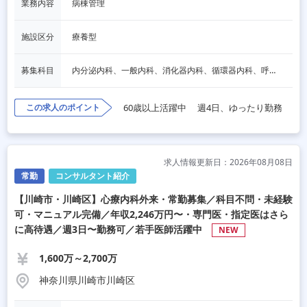
業務内容
病棟管理
施設区分
療養型
募集科目
内分泌内科、一般内科、消化器内科、循環器内科、呼吸器内科、血液内科、心療内科、脳神経内科、老人内科、一般外科、消化器外科、心臓外科、呼吸器外科、脳神経外科、整形外科、形成外科、リハビリテーション科、小児科、産婦人科、婦人科、精神科、眼科、耳鼻咽喉科、皮膚科、泌尿器科、放射線科、人工透析、麻酔科、美容外科、人間ドック・検診、その他
この求人のポイント
60歳以上活躍中
週4日、ゆったり勤務
求人情報更新日：2026年08月08日
常勤
コンサルタント紹介
【川崎市・川崎区】心療内科外来・常勤募集／科目不問・未経験
可・マニュアル完備／年収2,246万円〜・専門医・指定医はさら
に高待遇／週3日〜勤務可／若手医師活躍中
NEW
1,600万～2,700万
神奈川県川崎市川崎区