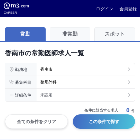
ログイン
会員登録
CAREER
常勤
非常勤
スポット
香南市の常勤医師求人一覧
勤務地
香南市
募集科目
整形外科
詳細条件
未設定
0
条件に該当する求人
件
全ての条件をクリア
この条件で探す