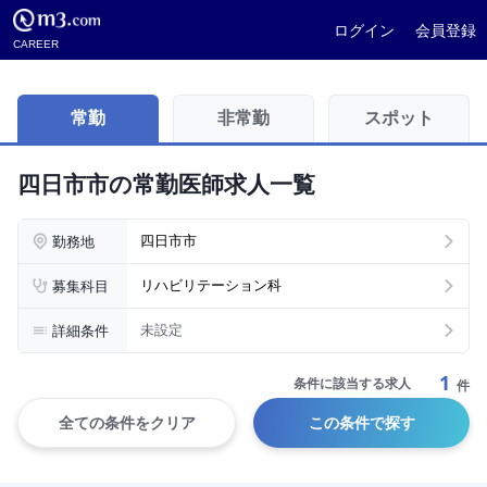
ログイン
会員登録
CAREER
常勤
非常勤
スポット
四日市市の常勤医師求人一覧
勤務地
四日市市
募集科目
リハビリテーション科
詳細条件
未設定
1
条件に該当する求人
件
全ての条件をクリア
この条件で探す