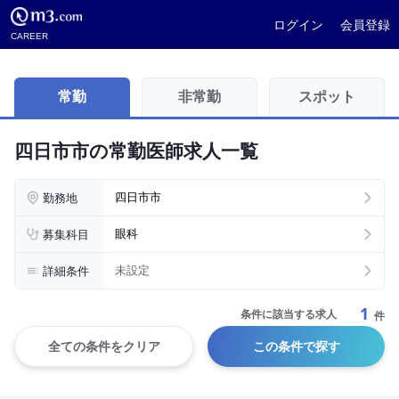
ログイン
会員登録
CAREER
常勤
非常勤
スポット
四日市市の常勤医師求人一覧
勤務地
四日市市
募集科目
眼科
詳細条件
未設定
1
条件に該当する求人
件
全ての条件をクリア
この条件で探す