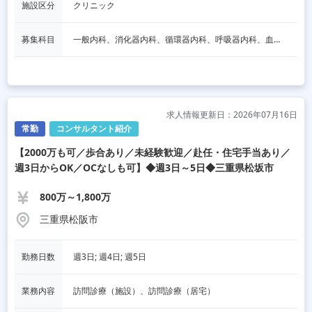
施設区分
クリニック
募集科目
一般内科、消化器内科、循環器内科、呼吸器内科、血液内科、脳神経内科、内分泌内科、老人内科、一般外科、消化器外科、その他
求人情報更新日：2026年07月16日
常勤
コンサルタント紹介
【2000万も可／歩合あり／未経験歓迎／赴任・住宅手当あり／
週3日からOK／OCなしも可】◆週3日～5日◆三重県松坂市
800万～1,800万
三重県松阪市
勤務日数
週3日; 週4日; 週5日
業務内容
訪問診療（施設）、訪問診療（居宅）