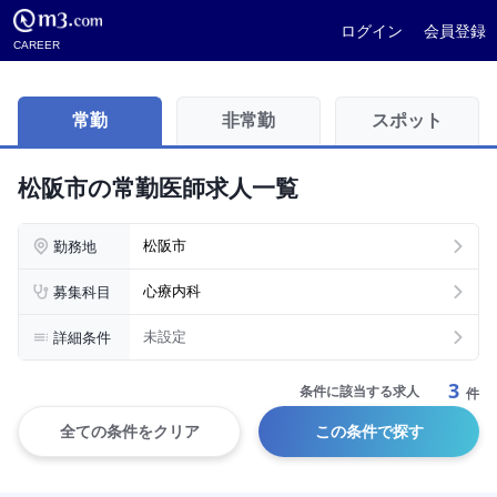
ログイン
会員登録
CAREER
常勤
非常勤
スポット
松阪市の常勤医師求人一覧
勤務地
松阪市
募集科目
心療内科
詳細条件
未設定
3
条件に該当する求人
件
全ての条件をクリア
この条件で探す