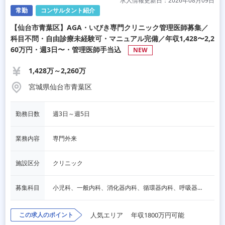
求人情報更新日：2026年08月09日
常勤
コンサルタント紹介
【仙台市青葉区】AGA・いびき専門クリニック管理医師募集／
科目不問・自由診療未経験可・マニュアル完備／年収1,428〜2,2
60万円・週3日〜・管理医師手当込
NEW
1,428万～2,260万
宮城県仙台市青葉区
勤務日数
週3日～週5日
業務内容
専門外来
施設区分
クリニック
募集科目
小児科、一般内科、消化器内科、循環器内科、呼吸器内科、血液内科、心療内科、脳神経内科、内分泌内科、老人内科、一般外科、消化器外科、心臓外科、呼吸器外科、脳神経外科、整形外科、形成外科、リハビリテーション科、産婦人科、婦人科、精神科、眼科、耳鼻咽喉科、皮膚科、泌尿器科、放射線科、人工透析、麻酔科、美容外科、人間ドック・検診、その他
この求人のポイント
人気エリア
年収1800万円可能