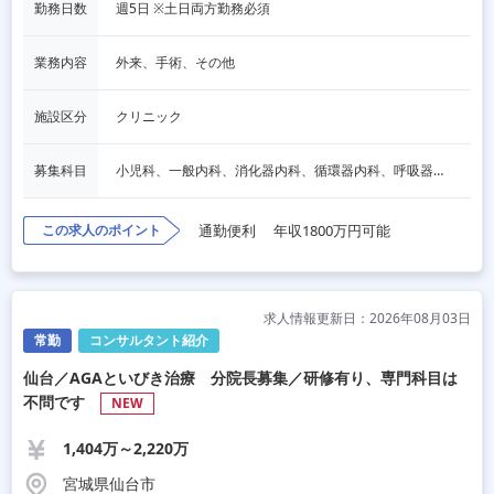
勤務日数
週5日 ※土日両方勤務必須
業務内容
外来、手術、その他
施設区分
クリニック
募集科目
小児科、一般内科、消化器内科、循環器内科、呼吸器内科、血液内科、心療内科、脳神経内科、内分泌内科、老人内科、一般外科、消化器外科、心臓外科、呼吸器外科、脳神経外科、整形外科、形成外科、リハビリテーション科、産婦人科、婦人科、精神科、眼科、耳鼻咽喉科、皮膚科、泌尿器科、放射線科、人工透析、麻酔科、美容外科、人間ドック・検診、その他
この求人のポイント
通勤便利
年収1800万円可能
求人情報更新日：2026年08月03日
常勤
コンサルタント紹介
仙台／AGAといびき治療 分院長募集／研修有り、専門科目は
不問です
NEW
1,404万～2,220万
宮城県仙台市