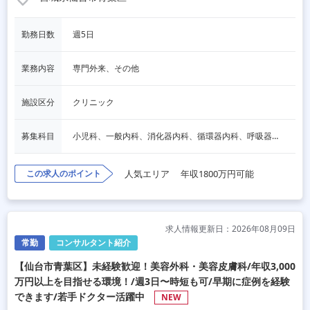
勤務日数
週5日
業務内容
専門外来、その他
施設区分
クリニック
募集科目
小児科、一般内科、消化器内科、循環器内科、呼吸器内科、血液内科、心療内科、脳神経内科、内分泌内科、老人内科、一般外科、消化器外科、心臓外科、呼吸器外科、脳神経外科、整形外科、形成外科、リハビリテーション科、産婦人科、婦人科、精神科、眼科、耳鼻咽喉科、皮膚科、泌尿器科、放射線科、人工透析、麻酔科、美容外科、人間ドック・検診、その他
この求人のポイント
人気エリア
年収1800万円可能
求人情報更新日：2026年08月09日
常勤
コンサルタント紹介
【仙台市青葉区】未経験歓迎！美容外科・美容皮膚科/年収3,000
万円以上を目指せる環境！/週3日〜時短も可/早期に症例を経験
できます/若手ドクター活躍中
NEW