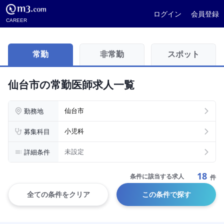
ログイン
会員登録
CAREER
常勤
非常勤
スポット
仙台市の常勤医師求人一覧
勤務地
仙台市
募集科目
小児科
詳細条件
未設定
18
条件に該当する求人
件
全ての条件をクリア
この条件で探す