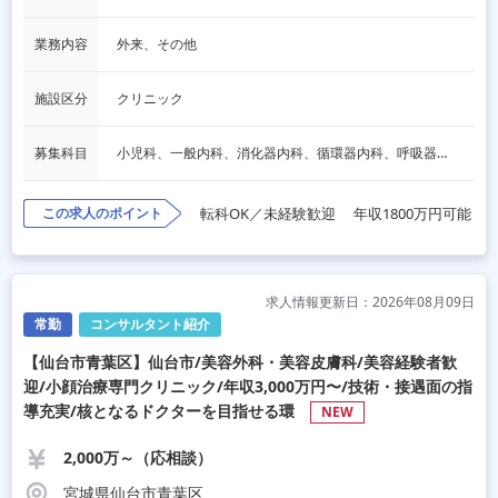
業務内容
外来、その他
施設区分
クリニック
募集科目
小児科、一般内科、消化器内科、循環器内科、呼吸器内科、血液内科、心療内科、脳神経内科、内分泌内科、老人内科、一般外科、消化器外科、心臓外科、呼吸器外科、脳神経外科、整形外科、形成外科、リハビリテーション科、産婦人科、婦人科、精神科、眼科、耳鼻咽喉科、皮膚科、泌尿器科、放射線科、人工透析、麻酔科、美容外科、人間ドック・検診、その他
この求人のポイント
転科OK／未経験歓迎
年収1800万円可能
求人情報更新日：2026年08月09日
常勤
コンサルタント紹介
【仙台市青葉区】仙台市/美容外科・美容皮膚科/美容経験者歓
迎/小顔治療専門クリニック/年収3,000万円〜/技術・接遇面の指
導充実/核となるドクターを目指せる環
NEW
2,000万～（応相談）
宮城県仙台市青葉区