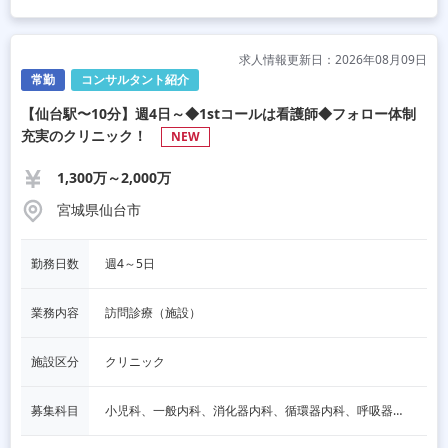
求人情報更新日：2026年08月09日
常勤
コンサルタント紹介
【仙台駅〜10分】週4日～◆1stコールは看護師◆フォロー体制
充実のクリニック！
NEW
1,300万～2,000万
宮城県仙台市
勤務日数
週4～5日
業務内容
訪問診療（施設）
施設区分
クリニック
募集科目
小児科、一般内科、消化器内科、循環器内科、呼吸器内科、血液内科、脳神経内科、内分泌内科、老人内科、一般外科、消化器外科、心臓外科、呼吸器外科、脳神経外科、形成外科、リハビリテーション科、その他