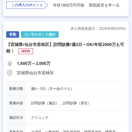
この求人のポイント
年収1800万円可能
医院経営を学べる
求人情報更新日：2026年08月09日
常勤
コンサルタント紹介
【宮城県/仙台市若林区】訪問診療/週3日～OK/年収2000万も可
能！
NEW
1,600万～2,000万
宮城県仙台市若林区
勤務日数
週4～5日（月〜金のうち）
業務内容
訪問診療（施設）、訪問診療（居宅）
施設区分
クリニック
募集科目
小児科、一般内科、消化器内科、循環器内科、呼吸器内科、血液内科、心療内科、脳神経内科、内分泌内科、老人内科、一般外科、消化器外科、心臓外科、呼吸器外科、脳神経外科、整形外科、形成外科、リハビリテーション科、婦人科、精神科、泌尿器科、その他