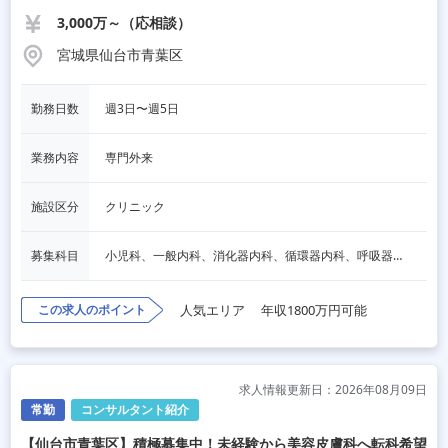
3,000万～（応相談）
宮城県仙台市青葉区
勤務日数
週3日〜週5日
業務内容
専門外来
施設区分
クリニック
募集科目
小児科、一般内科、消化器内科、循環器内科、呼吸器内科、血液内科、心療内科、脳神経内科、内分泌内科、老人内科、一般外科、消化器外科、心臓外科、呼吸器外科、脳神経外科、整形外科、形成外科、リハビリテーション科、産婦人科、婦人科、精神科、眼科、耳鼻咽喉科、皮膚科、泌尿器科、放射線科、人工透析、麻酔科、美容外科、人間ドック・検診、その他
この求人のポイント
人気エリア
年収1800万円可能
求人情報更新日：2026年08月09日
常勤
コンサルタント紹介
【仙台市青葉区】積極募集中！未経験から美容皮膚科へ転科希望