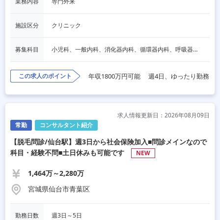
業務内容
専門外来
施設区分
クリニック
募集科目
小児科、一般内科、消化器内科、循環器内科、呼吸器内科、血液内科、心療内科、脳神経内科、内分泌内科、老人内科、一般外科、消化器外科、心臓外科、呼吸器外科、脳神経外科、整形外科、形成外科、リハビリテーション科、産婦人科、婦人科、精神科、眼科、耳鼻咽喉科、皮膚科、泌尿器科、放射線科、人工透析、麻酔科、美容外科、人間ドック・検診、その他
この求人のポイント
年収1800万円可能
週4日、ゆったり勤務
求人情報更新日：2026年08月09日
常勤
コンサルタント紹介
【脱毛問診/仙台駅】週3日から社会保険加入■問診メインなので
科目・経験不問■土日休みも可能です
NEW
1,464万～2,280万
宮城県仙台市青葉区
勤務日数
週3日～5日