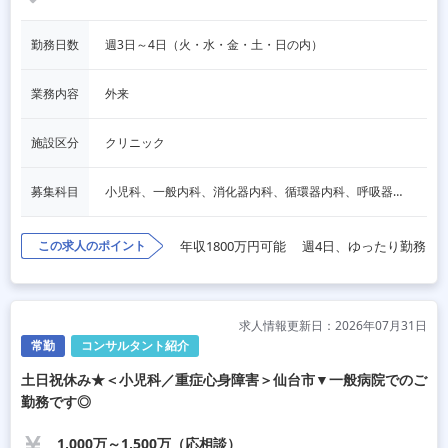
勤務日数
週3日～4日（火・水・金・土・日の内）
業務内容
外来
施設区分
クリニック
募集科目
小児科、一般内科、消化器内科、循環器内科、呼吸器内科、血液内科、心療内科、脳神経内科、内分泌内科、老人内科、一般外科、消化器外科、心臓外科、呼吸器外科、脳神経外科、整形外科、形成外科、リハビリテーション科、産婦人科、婦人科、精神科、眼科、耳鼻咽喉科、皮膚科、泌尿器科、放射線科、人工透析、麻酔科、美容外科、人間ドック・検診、その他
この求人のポイント
年収1800万円可能
週4日、ゆったり勤務
求人情報更新日：2026年07月31日
常勤
コンサルタント紹介
土日祝休み★＜小児科／重症心身障害＞仙台市▼一般病院でのご
勤務です◎
1,000万～1,500万（応相談）