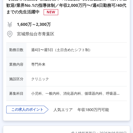
歓迎/業界No.1の指導体制／年収2,000万円〜/週4日勤務可/40代
までの先生活躍中
NEW
1,600万～2,300万
宮城県仙台市青葉区
勤務日数
週4日〜週5日（土日含めたシフト制）
業務内容
専門外来
施設区分
クリニック
募集科目
小児科、一般内科、消化器内科、循環器内科、呼吸器内科、血液内科、心療内科、脳神経内科、内分泌内科、老人内科、一般外科、消化器外科、心臓外科、呼吸器外科、脳神経外科、整形外科、形成外科、リハビリテーション科、産婦人科、婦人科、精神科、眼科、耳鼻咽喉科、皮膚科、泌尿器科、放射線科、人工透析、麻酔科、美容外科、人間ドック・検診、その他
この求人のポイント
人気エリア
年収1800万円可能