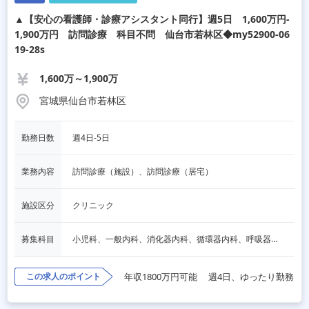
▲【安心の看護師・診療アシスタント同行】週5日 1,600万円-
1,900万円 訪問診療 科目不問 仙台市若林区◆my52900-06
19-28s
1,600万～1,900万
宮城県仙台市若林区
勤務日数
週4日‐5日
業務内容
訪問診療（施設）、訪問診療（居宅）
施設区分
クリニック
募集科目
小児科、一般内科、消化器内科、循環器内科、呼吸器内科、血液内科、心療内科、脳神経内科、内分泌内科、老人内科、一般外科、消化器外科、心臓外科、呼吸器外科、脳神経外科、整形外科、形成外科、リハビリテーション科、産婦人科、婦人科、精神科、眼科、耳鼻咽喉科、皮膚科、泌尿器科、放射線科、人工透析、麻酔科、美容外科、人間ドック・検診、その他
この求人のポイント
年収1800万円可能
週4日、ゆったり勤務