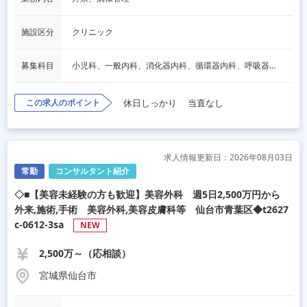
施設区分
クリニック
募集科目
小児科、一般内科、消化器内科、循環器内科、呼吸器内科、血液内科、脳神経内科、内分泌内科、老人内科、一般外科、消化器外科、心臓外科、呼吸器外科、脳神経外科、整形外科、形成外科、リハビリテーション科、産婦人科、婦人科、泌尿器科、放射線科、人工透析、麻酔科、美容外科、人間ドック・検診
この求人のポイント
休日しっかり
当直なし
求人情報更新日：2026年08月03日
常勤
コンサルタント紹介
◇■【美容未経験の方も歓迎】美容外科 週5日2,500万円から
外来,施術,手術 美容外科,美容皮膚科等 仙台市青葉区◆t2627
c-0612-3sa
NEW
2,500万～（応相談）
宮城県仙台市