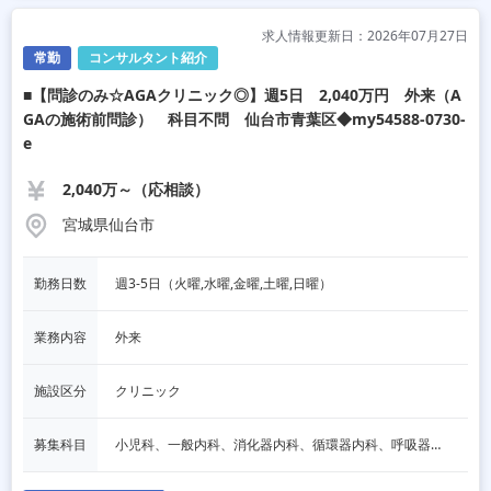
求人情報更新日：2026年07月27日
常勤
コンサルタント紹介
■【問診のみ☆AGAクリニック◎】週5日 2,040万円 外来（A
GAの施術前問診） 科目不問 仙台市青葉区◆my54588-0730-
e
2,040万～（応相談）
宮城県仙台市
勤務日数
週3‐5日（火曜,水曜,金曜,土曜,日曜）
業務内容
外来
施設区分
クリニック
募集科目
小児科、一般内科、消化器内科、循環器内科、呼吸器内科、血液内科、心療内科、脳神経内科、内分泌内科、老人内科、一般外科、消化器外科、心臓外科、呼吸器外科、脳神経外科、整形外科、形成外科、リハビリテーション科、産婦人科、婦人科、精神科、眼科、耳鼻咽喉科、皮膚科、泌尿器科、放射線科、人工透析、麻酔科、美容外科、人間ドック・検診、その他