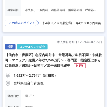
募集科目
小児科、一般内科、消化器内科、循環器内科、呼吸器内科、血液内科、心療内科、脳神経内科、内分泌内科、老人内科、一般外科、消化器外科、心臓外科、呼吸器外科、脳神経外科、整形外科、形成外科、リハビリテーション科、産婦人科、婦人科、精神科、眼科、耳鼻咽喉科、皮膚科、泌尿器科、放射線科、人工透析、麻酔科、美容外科、人間ドック・検診、その他
この求人のポイント
転科OK／未経験歓迎
年収1800万円可能
求人情報更新日：2026年08月09日
常勤
コンサルタント紹介
【仙台市・青葉区】心療内科外来・常勤募集／科目不問・未経験
可・マニュアル完備／年収2,246万円〜・専門医・指定医はさら
に高待遇／週3日〜勤務可／若手医師活躍中
NEW
1,652万～2,754万（応相談）
宮城県仙台市青葉区
勤務日数
週3日〜