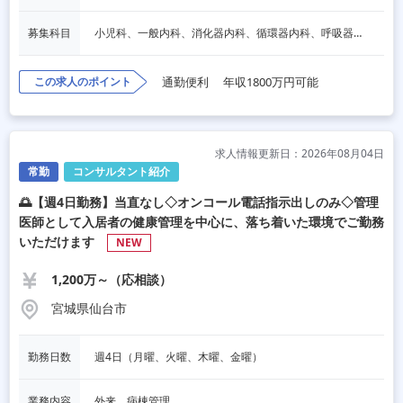
募集科目
小児科、一般内科、消化器内科、循環器内科、呼吸器内科、血液内科、心療内科、脳神経内科、内分泌内科、老人内科、一般外科、消化器外科、心臓外科、呼吸器外科、脳神経外科、整形外科、形成外科、リハビリテーション科、産婦人科、婦人科、精神科、眼科、耳鼻咽喉科、皮膚科、泌尿器科、放射線科
この求人のポイント
通勤便利
年収1800万円可能
求人情報更新日：2026年08月04日
常勤
コンサルタント紹介
🌅【週4日勤務】当直なし◇オンコール電話指示出しのみ◇管理
医師として入居者の健康管理を中心に、落ち着いた環境でご勤務
いただけます
NEW
1,200万～（応相談）
宮城県仙台市
勤務日数
週4日（月曜、火曜、木曜、金曜）
業務内容
外来、病棟管理